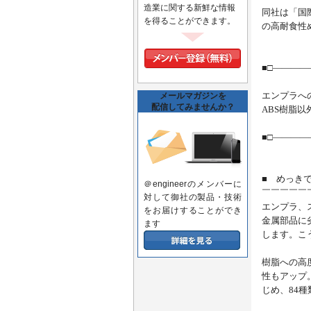
造業に関する新鮮な情報
同社は「国
を得ることができます。
の高耐食性
■□――――
エンプラへ
メールマガジンを
配信してみませんか？
ABS樹脂
■□―――
■ めっき
＠engineerのメンバーに
￣￣￣￣￣
対して御社の製品・技術
エンプラ、
をお届けすることができ
金属部品に
ます
します。こ
樹脂への高
性もアップ
じめ、84