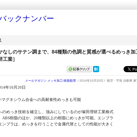
ess バックナンバー
ス
ヤなしのサテン調まで、84種類の色調と質感が選べるめっき加
研工業］
メールマガジン
メッキ加工/表面処理
/ 2014年10月20日 /
航空・宇宙 自動車 家
2014年10月20日
高いマグネシウム合金への高耐食性めっきも可能
へのめっき技術を確立し、強みにしているのが塚田理研工業株式
。ABS樹脂のほか、20種類以上の樹脂にめっきが可能。エンプラ
エンプラは、めっきを行うことで金属代替としての性能が大きく
。