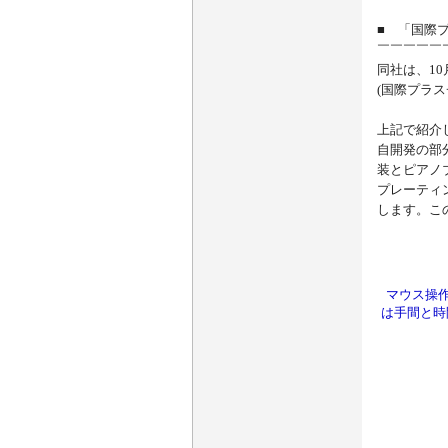
■ 「国際
￣￣￣￣￣
同社は、10
(国際プラ
上記で紹介
自開発の部
装とピアノ
プレーティ
します。こ
マウス操作
は手間と時