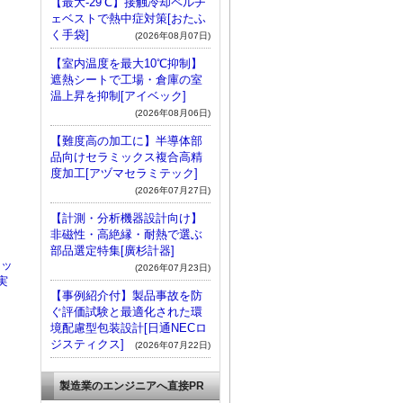
【最大-29℃】接触冷却ペルチ
ェベストで熱中症対策[おたふ
く手袋]
(2026年08月07日)
【室内温度を最大10℃抑制】
遮熱シートで工場・倉庫の室
温上昇を抑制[アイベック]
(2026年08月06日)
【難度高の加工に】半導体部
品向けセラミックス複合高精
度加工[アヅマセラミテック]
(2026年07月27日)
【計測・分析機器設計向け】
非磁性・高絶縁・耐熱で選ぶ
部品選定特集[廣杉計器]
カッ
(2026年07月23日)
実
【事例紹介付】製品事故を防
ぐ評価試験と最適化された環
境配慮型包装設計[日通NECロ
ジスティクス]
(2026年07月22日)
製造業のエンジニアへ直接PR