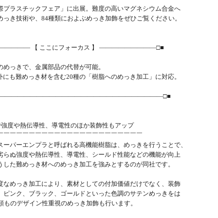
際プラスチックフェア」に出展。難度の高いマグネシウム合金へ
めっき技術や、84種類におよぶめっき加飾をぜひご覧ください。
――――― 【 ここにフォーカス 】 ―――――――――□■
のめっきで、金属部品の代替が可能。
以外にも難めっき材を含む20種の「樹脂へのめっき加工」に対応。
―――――――――――――――――――――――――――□■
で強度や熱伝導性、導電性のほか装飾性もアップ
￣￣￣￣￣￣￣￣￣￣￣￣￣￣￣￣￣￣￣￣￣￣￣
スーパーエンプラと呼ばれる高機能樹脂は、めっきを行うことで、
劣らぬ強度や熱伝導性、導電性、シールド性能などの機能が向上
うした難めっき材へのめっき加工を強みとするのが同社です。
度なめっき加工により、素材としての付加価値だけでなく、装飾
。ピンク、ブラック、ゴールドといった色調のサテンめっきをは
種類ものデザイン性重視のめっき加飾も行います。