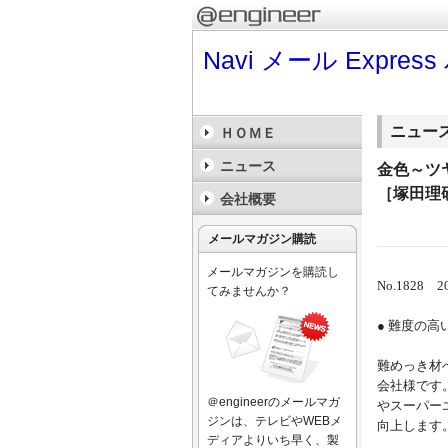
Navi メール Expr
ニュー
ＨＯＭＥ
ニュース
金色～ツ
［塚田理
会社概要
メールマガジン購読
メールマガジンを購読し
No.1828 
てみませんか？
● 難度の
難めっき材
会社様です
＠engineerのメールマガ
やスーパー
ジンは、テレビやWEBメ
向上します
ディアよりいち早く、製