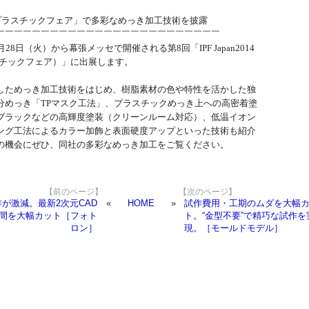
プラスチックフェア」で多彩なめっき加工技術を披露
￣￣￣￣￣￣￣￣￣￣￣￣￣￣￣￣￣￣￣￣￣￣￣￣￣
月28日（火）から幕張メッセで開催される第8回「IPF Japan2014
スチックフェア）」に出展します。
しためっき加工技術をはじめ、樹脂素材の色や特性を活かした独
分めっき「TPマスク工法」、プラスチックめっき上への高密着塗
ブラックなどの高輝度塗装（クリーンルーム対応）、低温イオン
ング工法によるカラー加飾と表面硬度アップといった技術も紹介
の機会にぜひ、同社の多彩なめっき加工をご覧ください。
【前のページ】
【次のページ】
が激減。最新2次元CAD
HOME
試作費用・工期のムダを大幅
間を大幅カット［フォト
ト。“金型不要”で精巧な試作を
ロン］
現。［モールドモデル］