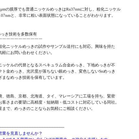
μmの膜厚でも普通ニッケルめっきはRa37nmに対し、粗化ニッケル
a107nmと、非常に粗い表面状態になっていることがわかります。
めっき技術を多数保有
￣￣￣￣￣￣￣￣￣￣￣
粗化ニッケルめっきの試作やサンプル送付にも対応。興味を持た
気軽にお問い合わせください。
ニッケルの代替となるスペキュラム合金めっき、下地めっきが不
クト金めっき、光沢度が落ちない銀めっき、変色しないSnめっき
ざまなめっき技術を保有しています。
崎、徳島、京都、北海道、タイ、マレーシアに工場を持ち、緊密
お客さまの要望に高精度・短納期・低コストに対応している同社。
産まで、めっきのことならお気軽にご相談ください。
---------------------------------------------------
営業を見直しませんか？