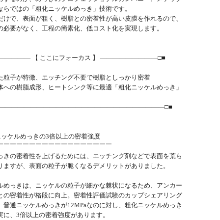
ならではの「粗化ニッケルめっき」技術です。
だけで、表面が粗く、樹脂との密着性が高い皮膜を作れるので、
の必要がなく、工程の簡素化、低コスト化を実現します。
――――― 【 ここにフォーカス 】 ―――――――――□■
た粒子が特徴、エッチング不要で樹脂としっかり密着
体への樹脂成形、ヒートシンク等に最適「粗化ニッケルめっき」
―――――――――――――――――――――――――――□■
ニッケルめっきの3倍以上の密着強度
￣￣￣￣￣￣￣￣￣￣￣￣￣￣￣￣￣￣
っきの密着性を上げるためには、エッチング剤などで表面を荒ら
りますが、表面の粒子が脆くなるデメリットがありました。
ルめっきは、ニッケルの粒子が細かな棘状になるため、アンカー
との密着性が格段に向上。密着性評価試験のカップシェアリング
、普通ニッケルめっきが12MPaなのに対し、粗化ニッケルめっき
。実に、3倍以上の密着強度があります。