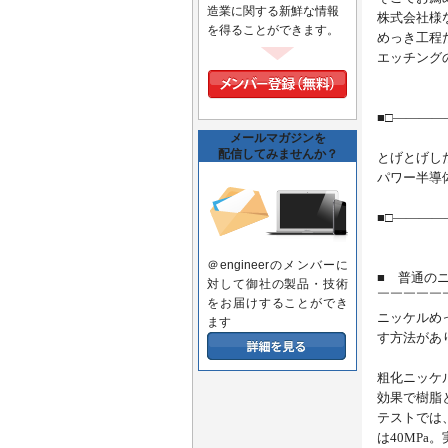
造業に関する新鮮な情報
株式会社様
を得ることができます。
めっき工程
エッチング
■□――――
メールマガジンを
配信してみませんか？
とげとげし
パワー半導
■□―――
＠engineerのメンバーに
■ 普通の
対して御社の製品・技術
￣￣￣￣￣
をお届けすることができ
ニッケルめ
ます
す方法があ
粗化ニッケ
効果で樹脂
テストでは
は40MPa