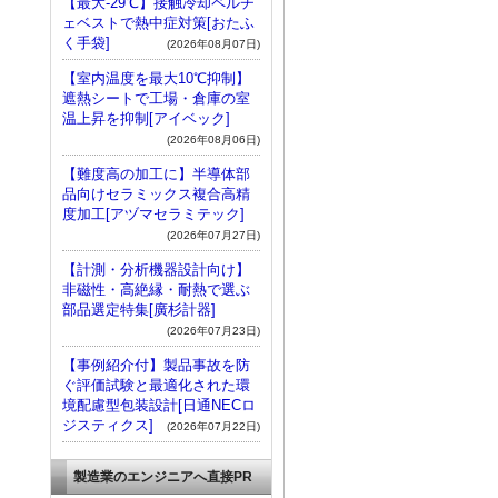
【最大-29℃】接触冷却ペルチ
ェベストで熱中症対策[おたふ
く手袋]
(2026年08月07日)
【室内温度を最大10℃抑制】
遮熱シートで工場・倉庫の室
温上昇を抑制[アイベック]
(2026年08月06日)
【難度高の加工に】半導体部
品向けセラミックス複合高精
度加工[アヅマセラミテック]
(2026年07月27日)
【計測・分析機器設計向け】
非磁性・高絶縁・耐熱で選ぶ
部品選定特集[廣杉計器]
(2026年07月23日)
【事例紹介付】製品事故を防
ぐ評価試験と最適化された環
境配慮型包装設計[日通NECロ
ジスティクス]
(2026年07月22日)
製造業のエンジニアへ直接PR