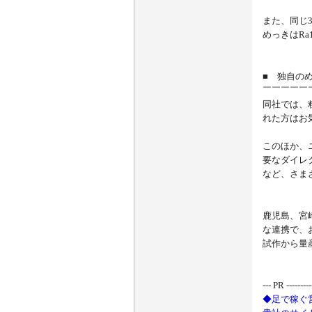
また、同じ3
めっきはR
■ 独自の
￣￣￣￣￣
同社では、
れた方はお
このほか、
要なダイレ
など、さま
鹿児島、宮
な連携で、
試作から量
--- PR ----------
◆足で稼ぐ