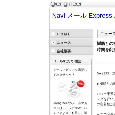
Navi メール Expr
ニュー
ＨＯＭＥ
ニュース
樹脂との
時間を削
会社概要
メールマガジン購読
メールマガジンを購読し
No.2233 
てみませんか？
● 樹脂と
パワー半導
ングを行い
＠engineerのメールマガ
の密着性が
ジンは、テレビやWEBメ
ディアよりいち早く、製
そこでお薦