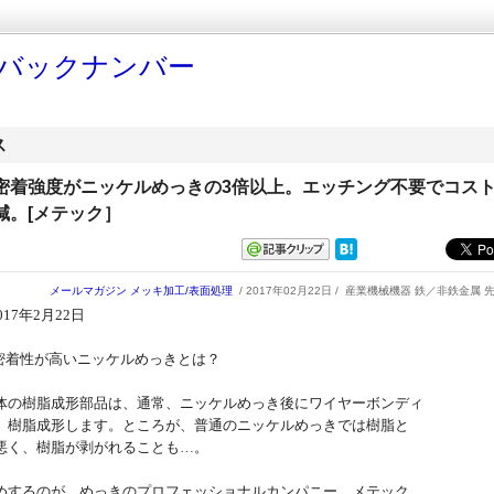
ess バックナンバー
ス
密着強度がニッケルめっきの3倍以上。エッチング不要でコス
減。[メテック］
メールマガジン
メッキ加工/表面処理
/ 2017年02月22日 /
産業機械機器 鉄／非鉄金属 
2017年2月22日
の密着性が高いニッケルめっきとは？
体の樹脂成形部品は、通常、ニッケルめっき後にワイヤーボンディ
、樹脂成形します。ところが、普通のニッケルめっきでは樹脂と
悪く、樹脂が剥がれることも…。
めするのが、めっきのプロフェッショナルカンパニー、メテック