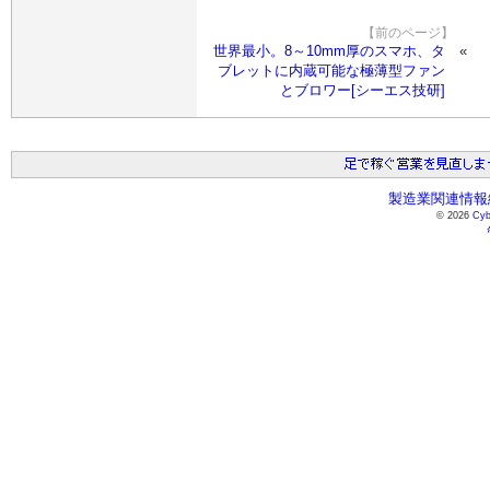
【前のページ】
世界最小。8～10mm厚のスマホ、タ
ブレットに内蔵可能な極薄型ファン
とブロワー[シーエス技研]
製造業関連情報総
© 2026
Cyb