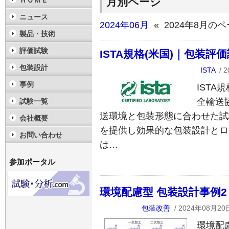
月別ページ
ＨＯＭＥ
ニュース
2024年06月
« 2024年8月の
製品・技術
評価試験
ISTA規格(米国)｜包装評
包装設計
ISTA
/ 
事例
ISTA
全輸送
試験一覧
送環境と包装形態に合わせた試
会社概要
を提供し効果的な包装設計とロ
お問い合わせ
は…
参加ポータル
環境配慮型 包装設計事例2
包装改善
/ 2024年08月20
環境配