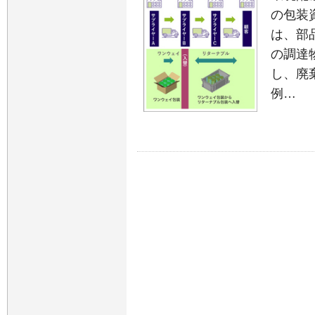
の包装
は、部
の調達
し、廃
例…