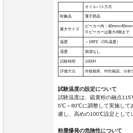
オイルバス方式
対象品
電子部品
ビーカー内
：
40mm×40mm
最大サイズ
※ビーカーは最大4個まで
温度
～100℃
（
OIL温度
）
湿度
加湿なし
試験時間
1000H
評価方法
外観観察、特性確認、分析
試験温度の設定について
試験温度は、硫黄粉の融点11
5℃～80℃に調整して実施し
慮し、高めの100℃設定として
粉塵爆発の危険性について