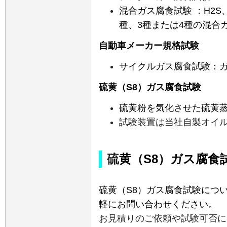
混合ガス腐食試験
：
H2S
種、3種または4種の混合
自動車
メーカ
ー規格試験
サイクルガス腐食試験
：
硫黄
（
S8
）
ガス腐食試験
硫黄粉を気化させた硫黄
試験装置は当社自製オイ
硫
黄
（
S8
）
ガス腐食
硫黄
（
S8
）
ガス腐食試験につい
軽にお問い合わせください。
お見積りのご依頼や試験可否に