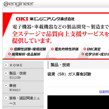
製品・技術
ＨＯＭＥ
製品・技術
硫黄（S8）ガス腐食試験
受託試験
事例
事例紹介
信頼
規格・認証関連ニュ
ース