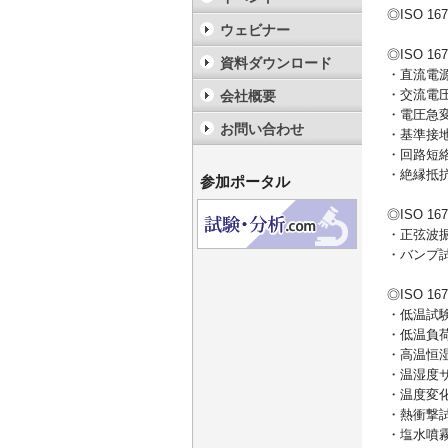
◎ISO 1
ウェビナー
◎ISO 1
資料ダウンロード
・直流
・交流
会社概要
・電圧
お問い合わせ
・基準接
・回路
・絶縁抵
参加ポータル
◎ISO 16
・正弦波
・バン
◎ISO 16
・低温
・低温
・高温
・温湿度
・温度変
・熱衝
・塩水噴