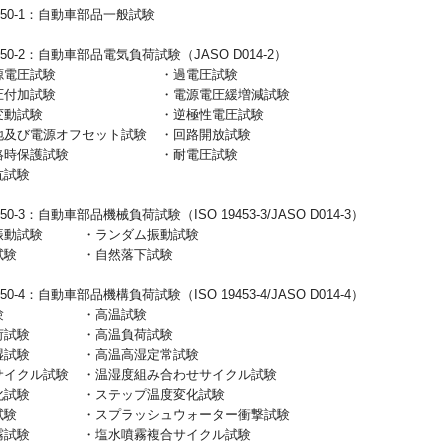
6750-1：自動車部品一般試験
6750-2：自動車部品電気負荷試験（JASO D014-2）
電源電圧試験 ・過電圧試験
電圧付加試験 ・電源電圧緩増減試験
急変動試験 ・逆極性電圧試験
地及び電源オフセット試験 ・回路開放試験
短絡時保護試験 ・耐電圧試験
抗試験
750-3：自動車部品機械負荷試験（ISO 19453-3/JASO D014-3）
振動試験 ・ランダム振動試験
プ試験 ・自然落下試験
750-4：自動車部品機構負荷試験（ISO 19453-4/JASO D014-4）
試験 ・高温試験
負荷試験 ・高温負荷試験
恒湿試験 ・高温高湿定常試験
サイクル試験 ・温湿度組み合わせサイクル試験
化試験 ・ステップ温度変化試験
撃試験 ・スプラッシュウォーター衝撃試験
霧試験 ・塩水噴霧複合サイクル試験