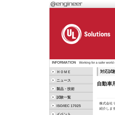
Working for a safer world
対応試
ＨＯＭＥ
ニュース
自動車用
製品・技術
試験一覧
株式会社 
ISO/IEC 17025
紹介しま
イベント