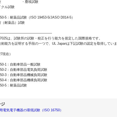
試験 ・塵埃試験
イクル試験
750-5：耐薬品試験（ISO 19453-5/JASO D014-5）
荷（耐薬品）試験
――――――――――――――――
EC 17025は、試験所の試験・校正を行う能力を規定した国際規格です。
術能力を証明する手段の一つで、UL Japanは下記試験の認定を取得してい
/27現在）
6750-1：自動車部品一般試験
6750-2：自動車部品電気負荷試験
6750-3：自動車部品機械負荷試験
6750-4：自動車部品機構負荷試験
6750-5：耐薬品試験
用電気電子機器の環境試験（ISO 16750）