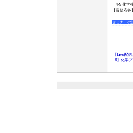
4-5 化
【質疑応答
セミナーの
【Live配
8】化学