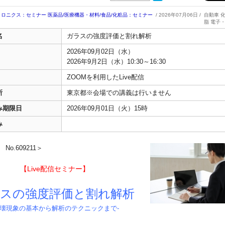
トロニクス：セミナー
医薬品/医療機器・材料/食品/化粧品：セミナー
/ 2026年07月06日 /
自動車 
脂 電子
名
ガラスの強度評価と割れ解析
2026年09月02日（水）
2026年9月2日（水）10:30～16:30
ZOOMを利用したLive配信
所
東京都※会場での講義は行いません
み期限日
2026年09月01日（火）15時
み
o.609211＞
【Live配信セミナー】
スの強度評価と割れ解析
破壊現象の基本から解析のテクニックまで-