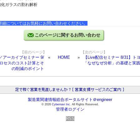
学強化ガラスの割れ解析
】
詳細についてはお気軽にお問い合わせください。
このページに関するお問い合わせ
【前のページ】
【次のページ】
信／アーカイブセミナー 9/
HOME
【Live配信セミナー 8/31】ト
プロセスのコスト計算とそ
「なぜなぜ分析」の基礎と実
の削減のポイント
製造業関連情報総合ポータルサイト＠engineer
© 2026
Cybernavi Inc.
All Rights Reserved.
管理者ログイン
RSS