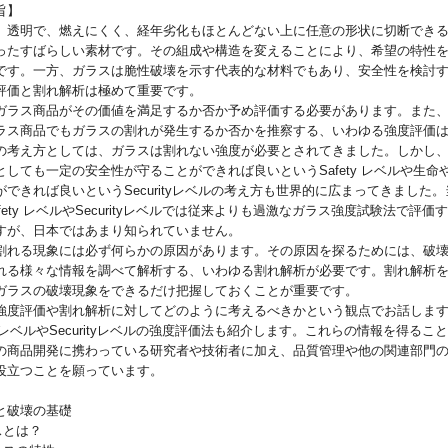
旨】
透明で、燃えにくく、経年劣化もほとんどない上に任意の形状に切断でき
ったすばらしい素材です。その組成や構造を変えることにより、希望の特性
です。一方、ガラスは脆性破壊を示す代表的な材料でもあり、安全性を検討
評価と割れ解析は極めて重要です。
ラス商品がその価値を満足するか否か予め評価する必要があります。また
ラス商品でもガラスの割れが発生するか否かを推察する、いわゆる強度評価
の考え方としては、ガラスは割れない強度が必要とされてきました。しかし
としても一定の安全性が守ることができれば良いというSafety レベルや生命
できれば良いというSecurityレベルの考え方も世界的に広まってきました。
fety レベルやSecurityレベルでは従来よりも過激なガラス強度試験法で評価
すが、日本ではあまり知られていません。
れる現象には必ず何らかの原因があります。その原因を探るためには、破
れる様々な情報を調べて解析する、いわゆる割れ解析が必要です。割れ解析
ガラスの破壊現象をできるだけ把握しておくことが重要です。
度評価や割れ解析に対してどのように考えるべきかという観点でお話しま
ty レベルやSecurityレベルの強度評価法も紹介します。これらの情報を得るこ
の商品開発に携わっている研究者や技術者に加え、品質管理や他の関連部門
役立つことを願っています。
と破壊の基礎
スとは？