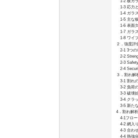
1-2 板ガ
1-3 応力
1-4 ガ
1-5 主な
1-6 表
1-7 ガ
1-8 ワイ
２．強度評
2-1 3つ
2-2 Str
2-3 Saf
2-4 Sec
３．割れ解
3-1 割れ
3-2 負
3-3 破壊
3-4 クラ
3-5 新
4．割れ解
4-1フロ
4-2 網
4-3 合
4-4 熱