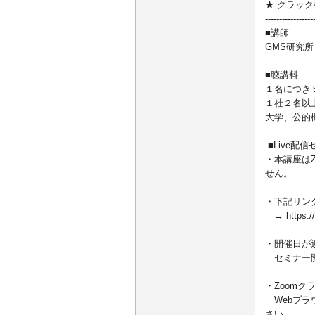
★ クラッ
-----------------
■講師
GMS研究所
■聴講料
１名につき
１社２名以
大学、公的
■Live配
・本講座はZ
せん。
・下記リン
→ https://
・開催日が
セミナー開
・Zoom
Webブラウザ
さい。