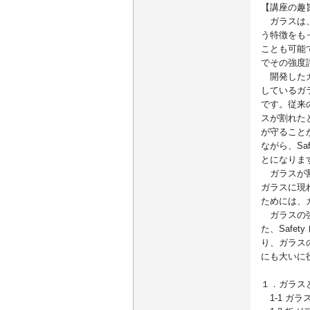
【講座の趣
ガラスは、
う特徴をも
ことも可能
でその強度
開発したガ
しているガ
です。従来
スが割れた
が守ることが
ながら、Sa
とになりま
ガラスが割
ガラスに現
ためには、
ガラスの強
た、Safe
り、ガラス
にも大いに
１．ガラス
1-1 ガラ