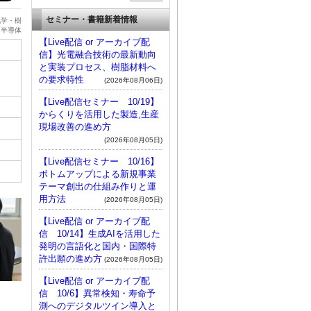
セミナー・書籍新着情報
化学・樹
・半導体
【Live配信 or アーカイブ配
信】光電融合技術の最新動向
と実装プロセス、樹脂材料へ
の要求特性
(2026年08月06日)
【Live配信セミナー 10/19】
からくりを活用した製造,生産
現場改善の進め方
(2026年08月05日)
【Live配信セミナー 10/16】
ボトムアップによる新規事業
テーマ創出の仕組み作りと運
用方法
(2026年08月05日)
【Live配信 or アーカイブ配
信 10/14】生成AIを活用した
発明の言語化と国内・国際特
許出願の進め方
(2026年08月05日)
【Live配信 or アーカイブ配
信 10/6】異常検知・寿命予
測へのデジタルツイン導入と