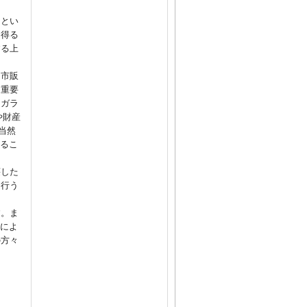
るとい
を得る
する上
、市販
は重要
、ガラ
や財産
当然
するこ
壊した
を行う
す。ま
とによ
の方々