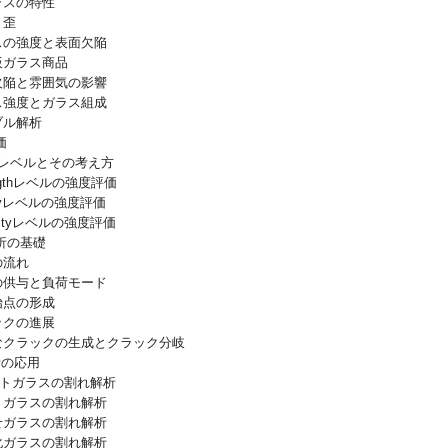
ラスの特性
と歪
ラスの強度と表面欠陥
板ガラス商品
面欠陥と雰囲気の影響
ラス強度とガラス組成
ブル解析
価
のレベルとその考え方
engthレベルの強度評価
etyレベルの強度評価
urityレベルの強度評価
析の基礎
の流れ
荷の供与と負荷モード
始点の形成
ックの進展
たなクラックの生成とクラック分岐
析の応用
ートガラスの割れ解析
入りガラスの割れ解析
わせガラスの割れ解析
強化ガラスの割れ解析