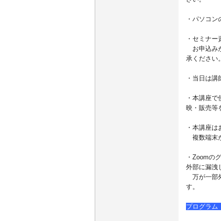
・パソコン
・セミナー
お申込みが
承ください
・当日は講
・本講座で
映・販売等
・本講座は
複数端末か
・Zoom
外部に漏洩
万が一部外
す。
プログラム