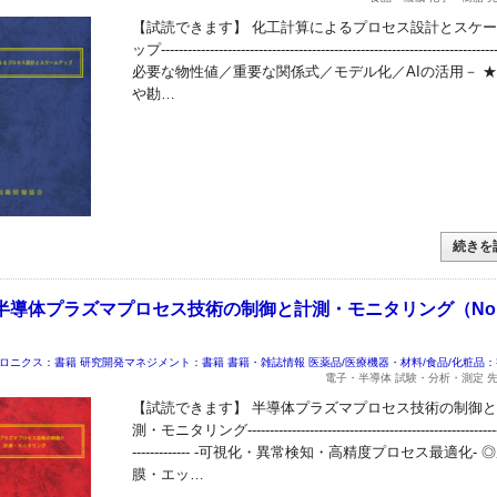
【試読できます】 化工計算によるプロセス設計とスケ
ップ-------------------------------------------------------------------------
必要な物性値／重要な関係式／モデル化／AIの活用－ ★
や勘…
続きを
半導体プラズマプロセス技術の制御と計測・モニタリング（No.
ロニクス：書籍
研究開発マネジメント：書籍
書籍・雑誌情報
医薬品/医療機器・材料/食品/化粧品
電子・半導体 試験・分析・測定 
【試読できます】 半導体プラズマプロセス技術の制御
測・モニタリング---------------------------------------------------------
------------- -可視化・異常検知・高精度プロセス最適化- 
膜・エッ…