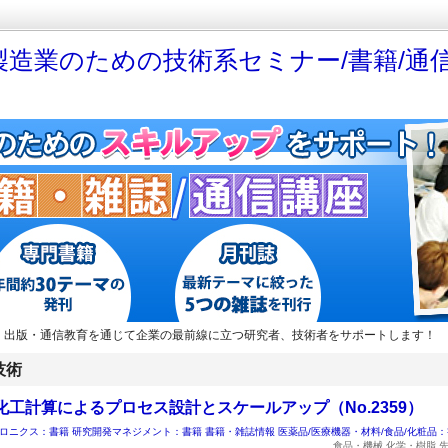
製造業のための技術系セミナー/書籍/通信
・出版・通信教育を通じて企業の最前線に立つ研究者、技術者をサポートします！
技術
化工計算によるプロセス設計とスケールアップ（No.2359）
ロニクス：書籍
研究開発マネジメント：書籍
書籍・雑誌情報
医薬品/医療機器・材料/食品/化粧品
食品・機械 化学・樹脂 