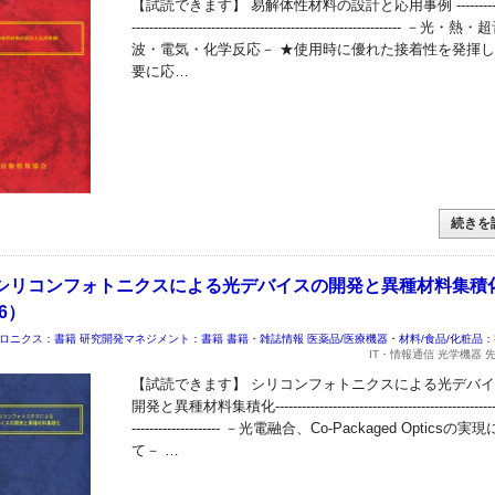
【試読できます】 易解体性材料の設計と応用事例 ------------
------------------------------------------------------------- －光・熱
波・電気・化学反応－ ★使用時に優れた接着性を発揮
要に応…
続きを
シリコンフォトニクスによる光デバイスの開発と異種材料集積
36）
ロニクス：書籍
研究開発マネジメント：書籍
書籍・雑誌情報
医薬品/医療機器・材料/食品/化粧品
IT・情報通信 光学機器 
【試読できます】 シリコンフォトニクスによる光デバ
開発と異種材料集積化---------------------------------------------------
-------------------- －光電融合、Co-Packaged Opticsの
て－ …