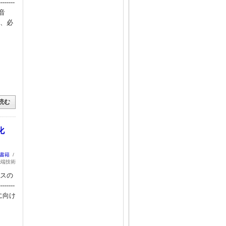
----
・超音
し、必
読む
化
：書籍
/
先端技術
イスの
------
実現に向け