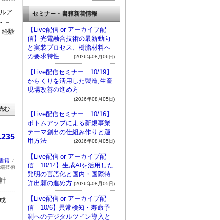
ールア
セミナー・書籍新着情報
---- －
【Live配信 or アーカイブ配
 経験
信】光電融合技術の最新動向
と実装プロセス、樹脂材料へ
の要求特性
(2026年08月06日)
【Live配信セミナー 10/19】
からくりを活用した製造,生産
現場改善の進め方
(2026年08月05日)
読む
【Live配信セミナー 10/16】
ボトムアップによる新規事業
テーマ創出の仕組み作りと運
235
用方法
(2026年08月05日)
【Live配信 or アーカイブ配
：書籍
/
信 10/14】生成AIを活用した
先端技術
発明の言語化と国内・国際特
と計
許出願の進め方
(2026年08月05日)
-------
【Live配信 or アーカイブ配
◎成
信 10/6】異常検知・寿命予
測へのデジタルツイン導入と