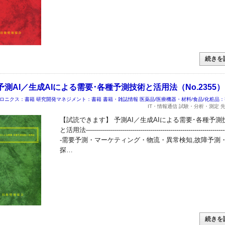
続きを
測AI／生成AIによる需要･各種予測技術と活用法（No.2355）
ロニクス：書籍
研究開発マネジメント：書籍
書籍・雑誌情報
医薬品/医療機器・材料/食品/化粧品
IT・情報通信 試験・分析・測定 
【試読できます】 予測AI／生成AIによる需要･各種予測
と活用法----------------------------------------------------------------------
-需要予測・マーケティング・物流・異常検知,故障予測
探…
続きを