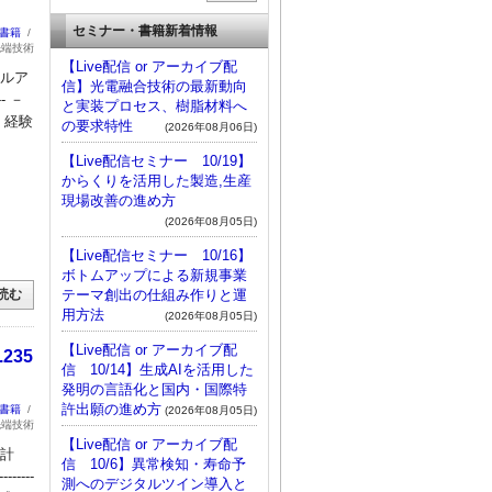
セミナー・書籍新着情報
：書籍
/
先端技術
【Live配信 or アーカイブ配
ールア
信】光電融合技術の最新動向
---- －
と実装プロセス、樹脂材料へ
 経験
の要求特性
(2026年08月06日)
【Live配信セミナー 10/19】
からくりを活用した製造,生産
現場改善の進め方
(2026年08月05日)
【Live配信セミナー 10/16】
ボトムアップによる新規事業
テーマ創出の仕組み作りと運
読む
用方法
(2026年08月05日)
【Live配信 or アーカイブ配
235
信 10/14】生成AIを活用した
発明の言語化と国内・国際特
許出願の進め方
：書籍
/
(2026年08月05日)
先端技術
【Live配信 or アーカイブ配
と計
信 10/6】異常検知・寿命予
-------
測へのデジタルツイン導入と