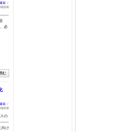
：書籍
/
先端技術
----
・超音
し、必
読む
化
：書籍
/
先端技術
イスの
------
実現に向け