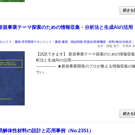
続きを
新規事業テーマ探索のための情報収集・分析法と生成AIの活用
ロニクス：書籍
研究開発マネジメント：書籍
書籍・雑誌情報
医薬品/医療機器・材料/食品/化粧品
化学・樹脂 電子・半導体 
【試読できます】 新規事業テーマ探索のための情報収
析法と生成AIの活用------------------------------------------------------
----------------- ★新規事業開発のプロが教える情報収集
ウハ…
続きを
解体性材料の設計と応用事例（No.2351）