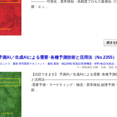
------------- -可視化・異常検知・高精度プロセス最適化- 
膜・エッ…
続きを
測AI／生成AIによる需要･各種予測技術と活用法（No.2355）
ロニクス：書籍
研究開発マネジメント：書籍
書籍・雑誌情報
医薬品/医療機器・材料/食品/化粧品
IT・情報通信 試験・分析・測定 
【試読できます】 予測AI／生成AIによる需要･各種予測
と活用法----------------------------------------------------------------------
-需要予測・マーケティング・物流・異常検知,故障予測
探…