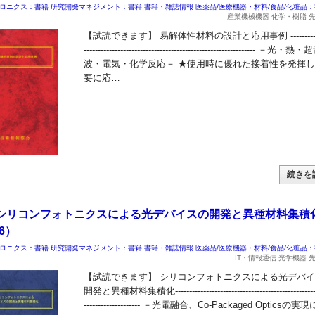
ロニクス：書籍
研究開発マネジメント：書籍
書籍・雑誌情報
医薬品/医療機器・材料/食品/化粧品
産業機械機器 化学・樹脂 
【試読できます】 易解体性材料の設計と応用事例 ------------
------------------------------------------------------------- －光・熱
波・電気・化学反応－ ★使用時に優れた接着性を発揮
要に応…
続きを
シリコンフォトニクスによる光デバイスの開発と異種材料集積
36）
ロニクス：書籍
研究開発マネジメント：書籍
書籍・雑誌情報
医薬品/医療機器・材料/食品/化粧品
IT・情報通信 光学機器 
【試読できます】 シリコンフォトニクスによる光デバ
開発と異種材料集積化---------------------------------------------------
-------------------- －光電融合、Co-Packaged Opticsの