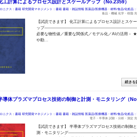
化工計算によるプロセス設計とスケールアップ（No.2359）
ロニクス：書籍
研究開発マネジメント：書籍
書籍・雑誌情報
医薬品/医療機器・材料/食品/化粧品
食品・機械 化学・樹脂 
【試読できます】 化工計算によるプロセス設計とスケ
ップ-------------------------------------------------------------------------
必要な物性値／重要な関係式／モデル化／AIの活用－ ★
や勘…
続きを
半導体プラズマプロセス技術の制御と計測・モニタリング（No.
ロニクス：書籍
研究開発マネジメント：書籍
書籍・雑誌情報
医薬品/医療機器・材料/食品/化粧品
電子・半導体 試験・分析・測定 
【試読できます】 半導体プラズマプロセス技術の制御
測・モニタリング---------------------------------------------------------