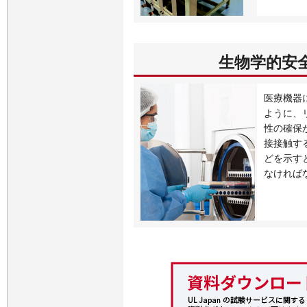
生物学的安
医療機器に
ように、
性の確保
接接触す
どを示す
なければ