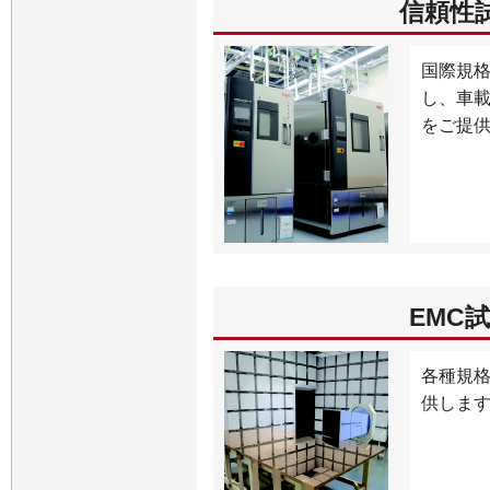
信頼性
国際規
し、車
をご提
EMC
各種規
供しま