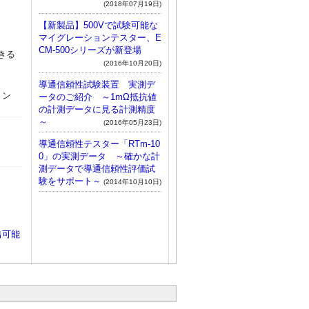
(2018年07月19日)
【新製品】500Vで試験可能な
マイグレーションテスター、E
CM-500シリーズが新登場
きる
(2016年10月20日)
導通信頼性試験装置 実測デ
リン
ータのご紹介 ～1mΩ抵抗値
の計測データに見る計測精度
～
(2016年05月23日)
導通信頼性テスター「RTm-10
0」の実測データ ～確かな計
測データで導通信頼性評価試
験をサポート～
(2014年10月10日)
出可能