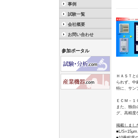
事例
試験一覧
会社概要
お問い合わせ
参加ポータル
ＨＡＳＴと
られず、中
特に、サン
ＥＣＭ－１
また、独自
グ、高精度
掲載しまし
■L/S=1
■10乗程