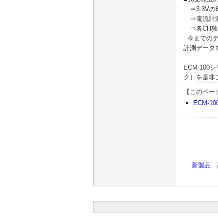
⇒3.3V
⇒電流計測
⇒各CH独
今までのテ
計測データ
ECM-1
ク）を是非
【このペー
ECM-
新製品 