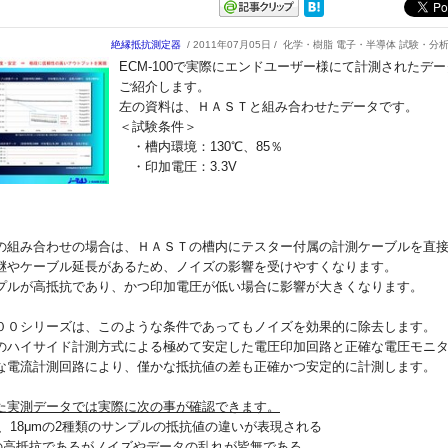
絶縁抵抗測定器
/ 2011年07月05日 /
化学・樹脂 電子・半導体 試験・分
ECM-100で実際にエンドユーザー様にて計測されたデ
ご紹介します。
左の資料は、ＨＡＳＴと組み合わせたデータです。
＜試験条件＞
・槽内環境：130℃、85％
・印加電圧：3.3V
の組み合わせの場合は、ＨＡＳＴの槽内にテスター付属の計測ケーブルを直
継やケーブル延長があるため、ノイズの影響を受けやすくなります。
プルが高抵抗であり、かつ印加電圧が低い場合に影響が大きくなります。
００シリーズは、このような条件であってもノイズを効果的に除去します。
のハイサイド計測方式による極めて安定した電圧印加回路と正確な電圧モニ
な電流計測回路により、僅かな抵抗値の差も正確かつ安定的に計測します。
た実測データでは実際に次の事が確認できます。
5μm、18μmの2種類のサンプルの抵抗値の違いが表現される
度の高抵抗であるがノイズやデータの乱れが皆無である