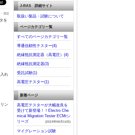
J-RAS 詳細サイト
析・測定
取扱い製品・試験について
ータを
ページカテゴリ一覧
すべてのページカテゴリ一覧
導通信頼性テスター(4)
絶縁抵抗測定器（高電圧）(4)
絶縁抵抗測定器(3)
受託試験(1)
接入れ
高電圧テスター(1)
新着ページ
タリン
高電圧テスターが大幅改良を
受けて新登場！！Electro Che
mical Migration Tester ECMrシ
リーズ
(2023年06月14日)
マイグレーション試験