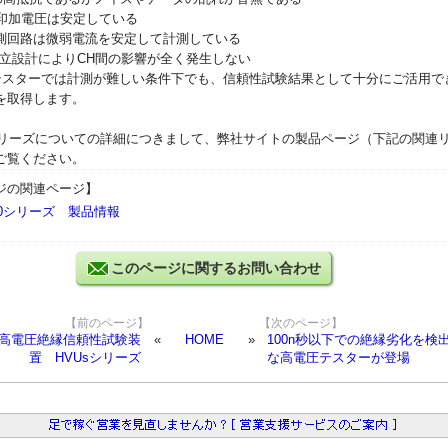
の印加電圧は安定している
回路は微弱電流を安定して計測している
立設計によりCH間の影響が全く発生しない
スターでは計測が難しい条件下でも、信頼性試験結果として十分にご活用で
を取得します。
00シリーズについての詳細につきまして、弊社サイトの製品ページ（下記の関連
ご覧ください。
ジの関連ページ】
100シリーズ 製品情報
このページに関するお問い合わせ
【前のページ】
【次のページ】
高電圧絶縁信頼性試験装
HOME
100n秒以下での絶縁劣化を検
置 HVUsシリーズ
な高電圧テスターが登場