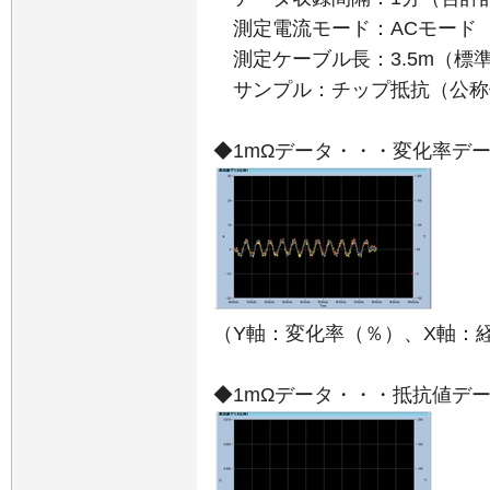
測定電流モード：ACモード
測定ケーブル長：3.5m（標
サンプル：チップ抵抗（
公称
◆1mΩデータ・・・変化率デ
（
Y
軸：変化率（％）、
X
軸：
◆1mΩデータ・・・抵抗値デ