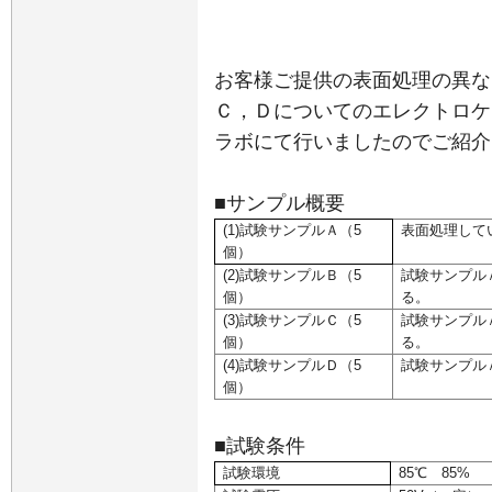
お客様ご提供の表面処理の異な
Ｃ，Ｄについて
のエレクトロケ
ラボにて行いましたのでご紹介
■サンプル概要
(1)試験サンプルＡ（
5
表面処理して
個）
(2)試験サンプルＢ（
5
試験サンプル
個）
る。
(3)試験サンプルＣ（
5
試験サンプル
個）
る。
(4)試験サンプルＤ（
5
試験サンプル
個）
■試験条件
試験環境
85
℃
85%