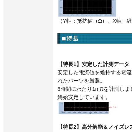
（
Y
軸：抵抗値（Ω）、
X
軸：経
【特長1】安定した計測データ
安定した電流値を維持する電流
れたパーツを厳選。
8時間にわたり1mΩを計測し
終始安定しています。
【特長2】高分解能＆ノイズレ