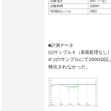
試験電圧
50V
（一定）
試験時間
1000H
NG
検出レベル
1M
Ω
■計測データ
(1)サンプルＡ（表面処理なし
4つのサンプルにて
200G
Ω以
検出されなかった。