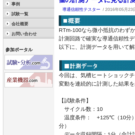
値の計測データに見る計
事例
導通信頼性テスター
/ 2016年05月23
試験一覧
会社概要
RTm-100なら微小抵抗のわ
お問い合わせ
計測回路で確実な導通信頼性デ
以下に、計測データを用いて解
参加ポータル
今回は、気槽ヒートショックチ
変動を連続的に計測した結果を
【試験条件】
サイクル数：10
温度条件：
+125℃
（
10
分
分）
データ収録間隔：1分（合計