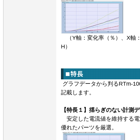
（
Y
軸：変化率（％）、
X
軸
H）
グラフデータから判る
RTm-10
記載します。
【特長１】揺らぎのない計測デ
安定した電流値を維持する電
優れたパーツを厳選。