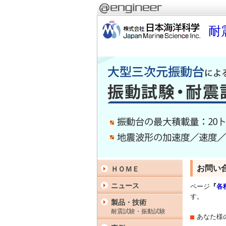
耐
お問い
ＨＯＭＥ
ニュース
ページ
『
各
す。
製品・技術
耐震試験・振動試験
あなた様