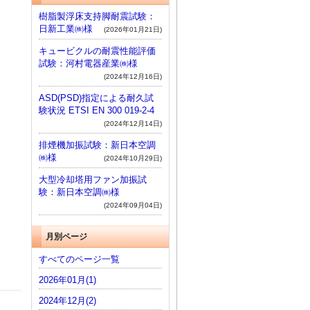
樹脂製浮床支持脚耐震試験：
日新工業㈱様
(2026年01月21日)
キュービクルの耐震性能評価
試験：河村電器産業㈱様
(2024年12月16日)
ASD(PSD)指定による耐久試
験状況 ETSI EN 300 019-2-4
(2024年12月14日)
排煙機加振試験：新日本空調
㈱様
(2024年10月29日)
大型冷却塔用ファン加振試
験：新日本空調㈱様
(2024年09月04日)
月別ページ
すべてのページ一覧
2026年01月(1)
2024年12月(2)