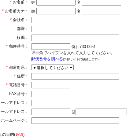
*
お名前：
姓
名
*
お名前カナ：
姓
名
*
会社名：
部署：
役職：
*
郵便番号：
例）730-0051
※半角でハイフンを入れて入力してください。
郵便番号を調べる
(外部サイトに接続します)
*
都道府県：
*
住所：
*
電話番号：
FAX番号：
メールアドレス：
]メールアドレス：
@
ホームページ：
せの目的(
必須
)