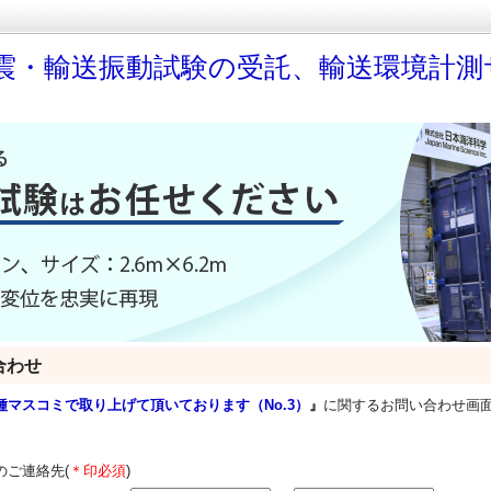
震・輸送振動試験の受託、輸送環境計測
合わせ
種マスコミで取り上げて頂いております（No.3）
』
に関するお問い合わせ画
のご連絡先(
＊印必須
)