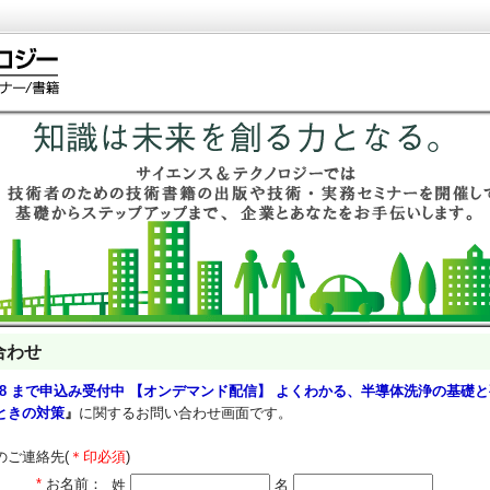
合わせ
/28 まで申込み受付中 【オンデマンド配信】 よくわかる、半導体洗浄の基礎
ときの対策
』
に関するお問い合わせ画面です。
のご連絡先(
＊印必須
)
*
お名前：
姓
名