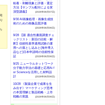
粘着・剥離現象と評価・選定
方法【サンプル配付による実
演型講義】
(2026年08月07日)
同
9/30 AI画像処理・画像生成技
り
術のための画像品質評価
(2026年08月06日)
わ
9/28 【新 適合性書面調査チェ
ックリスト：新旧の比較・解
釈】信頼性基準適用試験の運
用への落とし込みと(海外導入
品など)日本申請時の信頼性保
証
(2026年08月06日)
9/25 ニューラルネットワーク
分子動力学法の基礎と応用Ai f
or Scienceを活用した材料設
計
(2026年08月06日)
10/28 《製薬企業で成果を生
み出す》マーケティング思考
の本質理解と製品戦略・上市
戦略の実践
(2026年08月06日)