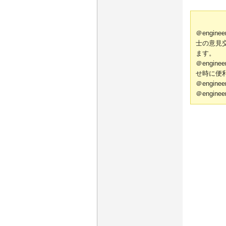
＠engi
士の意見
ます。
＠engi
せ時に便
＠engi
＠engi