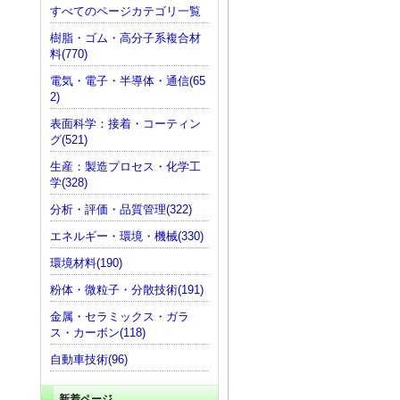
すべてのページカテゴリ一覧
樹脂・ゴム・高分子系複合材
料(770)
電気・電子・半導体・通信(65
2)
表面科学：接着・コーティン
グ(521)
生産：製造プロセス・化学工
学(328)
分析・評価・品質管理(322)
エネルギー・環境・機械(330)
環境材料(190)
粉体・微粒子・分散技術(191)
金属・セラミックス・ガラ
ス・カーボン(118)
自動車技術(96)
新着ページ