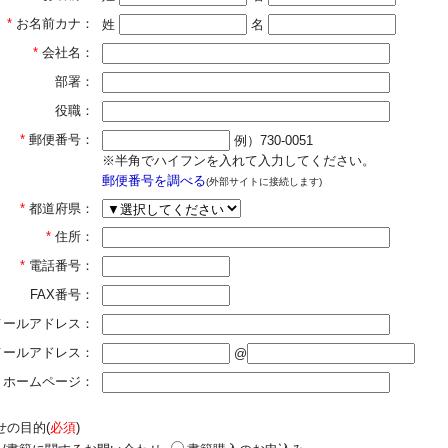
*
お名前カナ：
姓
名
*
会社名：
部署：
役職：
*
郵便番号：
例）730-0051
※半角でハイフンを入れて入力してください。
郵便番号を調べる
(外部サイトに接続します)
*
都道府県：
*
住所：
*
電話番号：
FAX番号：
メールアドレス：
]メールアドレス：
@
ホームページ：
せの目的(
必須
)