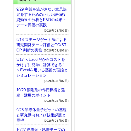
9/29 利益を逃がさない意思決
定をするための正しい設備投
資効果の分析とR&Dの成果・
テーマ評価の実践
(2026年08月07日)
9/18 ステージゲート法による
研究開発テーマ評価とGO/ST
OP 判断の実務
(2026年08月07日)
9/17 ＜Excelだからコストを
かけずに簡単に計算できる！
＞Excelを用いる蒸留の理論と
シミュレーション
(2026年08月07日)
10/20 消泡剤の作用機構と選
定・活用のポイント
(2026年08月07日)
9/25 半導体量子ビットの基礎
と研究動向および技術課題と
展望
(2026年08月07日)
10/27 粘着剤・粘着テープの