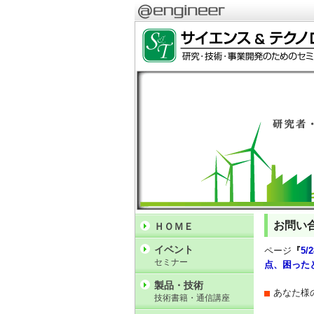
お問い
ＨＯＭＥ
イベント
ページ
『
5
セミナー
点、困った
製品・技術
あなた様
技術書籍・通信講座