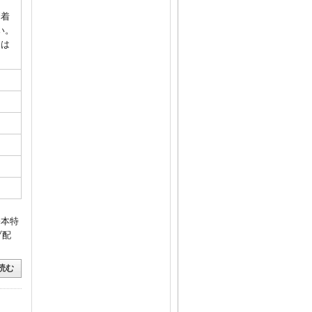
到着
い。
には
基本特
ブ配
読む