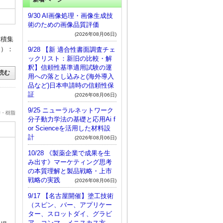
9/30 AI画像処理・画像生成技
術のための画像品質評価
(2026年08月06日)
堆積集
込）：
9/28 【新 適合性書面調査チェ
ックリスト：新旧の比較・解
釈】信頼性基準適用試験の運
読む
用への落とし込みと(海外導入
品など)日本申請時の信頼性保
証
(2026年08月06日)
9/25 ニューラルネットワーク
学・樹脂
分子動力学法の基礎と応用Ai f
or Scienceを活用した材料設
計
(2026年08月06日)
10/28 《製薬企業で成果を生
み出す》マーケティング思考
の本質理解と製品戦略・上市
戦略の実践
(2026年08月06日)
9/17 【名古屋開催】塗工技術
（スピン、バー、アプリケー
ター、スロットダイ、グラビ
ア、コンマ、メニスカス方