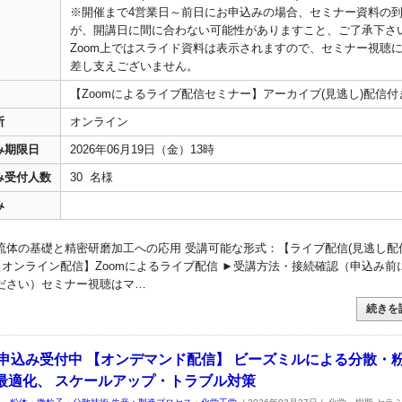
※開催まで4営業日～前日にお申込みの場合、セミナー資料の
が、開講日に間に合わない可能性がありますこと、ご了承下さ
Zoom上ではスライド資料は表示されますので、セミナー視聴
差し支えございません。
【Zoomによるライブ配信セミナー】アーカイブ(見逃し)配信付
所
オンライン
み期限日
2026年06月19日（金）13時
み受付人数
30 名様
み
流体の基礎と精密研磨加工への応用 受講可能な形式：【ライブ配信(見逃し配
 【オンライン配信】Zoomによるライブ配信 ►受講方法・接続確認（申込み前
ださい）セミナー視聴はマ…
続きを
まで申込み受付中 【オンデマンド配信】 ビーズミルによる分散・
最適化、 スケールアップ・トラブル対策