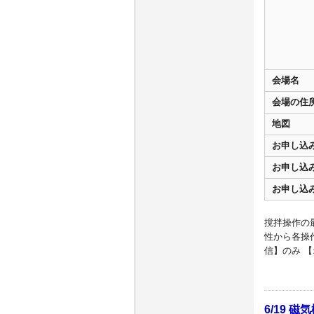
会場名
会場の住
地図
お申し込
お申し込
お申し込
撹拌操作の
性から各操
信】のみ 【
6/19 