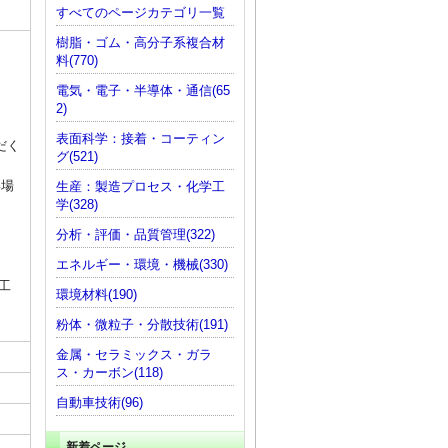
すべてのページカテゴリ一覧
樹脂・ゴム・高分子系複合材
料(770)
電気・電子・半導体・通信(65
2)
表面科学：接着・コーティン
だく
グ(521)
い場
生産：製造プロセス・化学工
学(328)
分析・評価・品質管理(322)
エネルギー・環境・機械(330)
工
環境材料(190)
粉体・微粒子・分散技術(191)
金属・セラミックス・ガラ
ス・カーボン(118)
自動車技術(96)
新着ページ