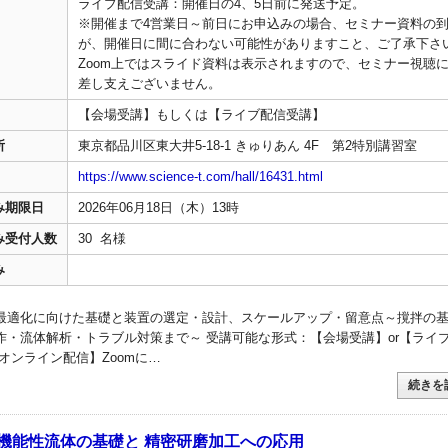
ライブ配信受講：開催日の4、5日前に発送予定。
※開催まで4営業日～前日にお申込みの場合、セミナー資料の
が、開催日に間に合わない可能性がありますこと、ご了承下さ
Zoom上ではスライド資料は表示されますので、セミナー視聴
差し支えございません。
【会場受講】もしくは【ライブ配信受講】
所
東京都品川区東大井5-18-1 きゅりあん 4F 第2特別講習室
https://www.science-t.com/hall/16431.html
み期限日
2026年06月18日（木）13時
み受付人数
30 名様
み
最適化に向けた基礎と装置の選定・設計、スケールアップ・留意点～撹拌の
作・流体解析・トラブル対策まで～ 受講可能な形式：【会場受講】or【ライ
オンライン配信】Zoomに…
続きを
磁気機能性流体の基礎と 精密研磨加工への応用