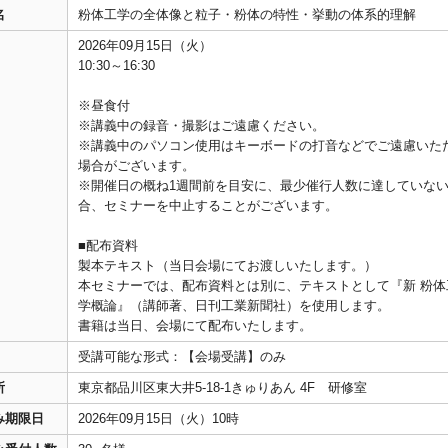
名
粉体工学の全体像と粒子・粉体の特性・挙動の体系的理解
2026年09月15日（火）
10:30～16:30
※昼食付
※講義中の録音・撮影はご遠慮ください。
※講義中のパソコン使用はキーボードの打音などでご遠慮いた
場合がございます。
※開催日の概ね1週間前を目安に、最少催行人数に達していな
合、セミナーを中止することがございます。
■配布資料
製本テキスト（当日会場にてお渡しいたします。）
本セミナーでは、配布資料とは別に、テキストとして『新 粉体
学概論』（講師著、日刊工業新聞社）を使用します。
書籍は当日、会場にて配布いたします。
受講可能な形式：【会場受講】のみ
所
東京都品川区東大井5-18-1きゅりあん 4F 研修室
み期限日
2026年09月15日（火）10時