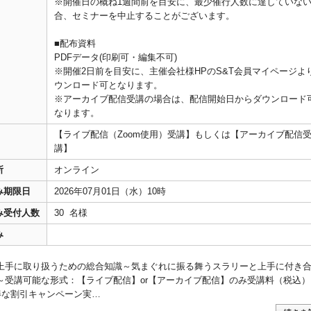
※開催日の概ね1週間前を目安に、最少催行人数に達していな
合、セミナーを中止することがございます。
■配布資料
PDFデータ(印刷可・編集不可)
※開催2日前を目安に、主催会社様HPのS&T会員マイページよ
ウンロード可となります。
※アーカイブ配信受講の場合は、配信開始日からダウンロード
なります。
【ライブ配信（Zoom使用）受講】もしくは【アーカイブ配信
講】
所
オンライン
み期限日
2026年07月01日（水）10時
み受付人数
30 名様
み
上手に取り扱うための総合知識～気まぐれに振る舞うスラリーと上手に付き
～受講可能な形式：【ライブ配信】or【アーカイブ配信】のみ受講料（税込）：
お得な割引キャンペーン実…