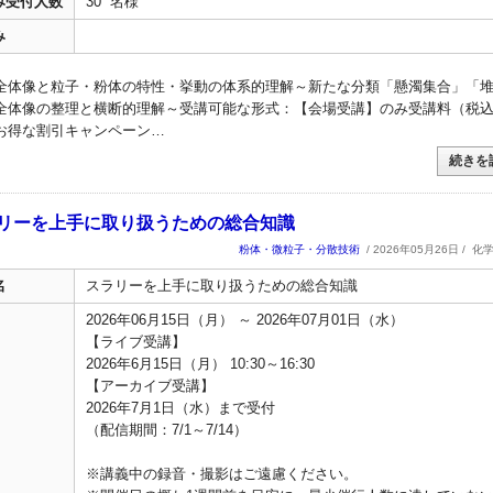
み受付人数
30 名様
み
全体像と粒子・粉体の特性・挙動の体系的理解～新たな分類「懸濁集合」「
全体像の整理と横断的理解～受講可能な形式：【会場受講】のみ受講料（税
円＼お得な割引キャンペーン…
続きを
スラリーを上手に取り扱うための総合知識
粉体・微粒子・分散技術
/ 2026年05月26日 /
化
名
スラリーを上手に取り扱うための総合知識
2026年06月15日（月） ～ 2026年07月01日（水）
【ライブ受講】
2026年6月15日（月） 10:30～16:30
【アーカイブ受講】
2026年7月1日（水）まで受付
（配信期間：7/1～7/14）
※講義中の録音・撮影はご遠慮ください。