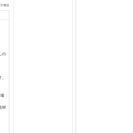
光学機器
しの
。
す。
い場
先W