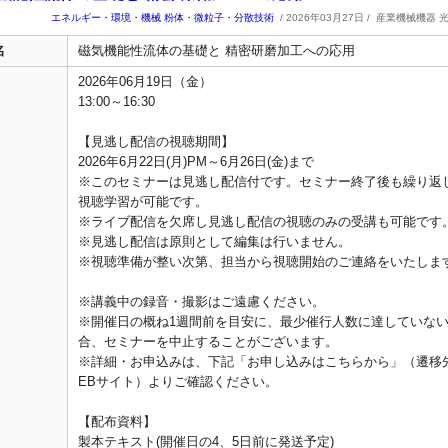
エネルギー・環境・機械
粉体・微粒子・分散技術
/ 2026年03月27日 /
産業機械機器 
名
磁気機能性流体の基礎と 精密研磨加工への応用
2026年06月19日（金）
13:00～16:30
【見逃し配信の視聴期間】
2026年6月22日(月)PM～6月26日(金)まで
※このセミナーは見逃し配信付です。セミナー終了後も繰り返
視聴学習が可能です。
※ライブ配信を欠席し見逃し配信の視聴のみの受講も可能です
※見逃し配信は原則として編集は行いません。
※視聴準備が整い次第、担当から視聴開始のご連絡をいたしま
※講義中の録音・撮影はご遠慮ください。
※開催日の概ね1週間前を目安に、最少催行人数に達していな
合、セミナーを中止することがございます。
※詳細・お申込みは、下記「お申し込みはこちらから」（遷移
EBサイト）よりご確認ください。
【配布資料】
製本テキスト(開催日の4、5日前に発送予定)