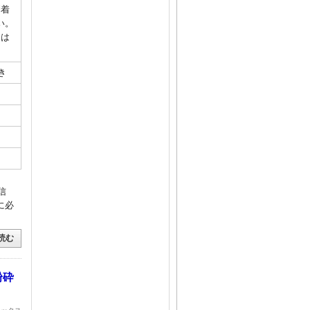
到着
い。
には
き
信
に必
読む
粉砕