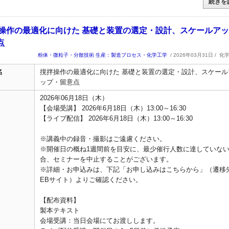
続きを
 撹拌操作の最適化に向けた 基礎と装置の選定・設計、スケールアッ
点
粉体・微粒子・分散技術
生産：製造プロセス・化学工学
/ 2026年03月31日 /
化
名
撹拌操作の最適化に向けた 基礎と装置の選定・設計、スケール
ップ・留意点
2026年06月18日（木）
【会場受講】 2026年6月18日（木）13:00～16:30
【ライブ配信】 2026年6月18日（木）13:00～16:30
※講義中の録音・撮影はご遠慮ください。
※開催日の概ね1週間前を目安に、最少催行人数に達していな
合、セミナーを中止することがございます。
※詳細・お申込みは、下記「お申し込みはこちらから」（遷移
EBサイト）よりご確認ください。
【配布資料】
製本テキスト
会場受講：当日会場にてお渡しします。