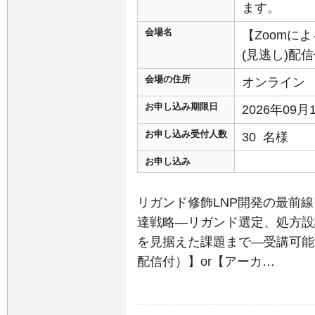
ます。
会場名
【Zoomに
(見逃し)配
会場の住所
オンライン
お申し込み期限日
2026年09
お申し込み受付人数
30 名様
お申し込み
リガンド修飾LNP開発の最前
達戦略―リガンド選定、処方設
を見据えた課題まで―受講可能
配信付）】or【アーカ…