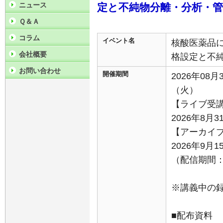
ニュース
定と不純物分離・分析・
Ｑ＆Ａ
コラム
イベント名
核酸医薬品
会社概要
格設定と不
お問い合わせ
開催期間
2026年08月
（火）
【ライブ受
2026年8月3
【アーカイ
2026年9月
（配信期間：9
※講義中の
■配布資料