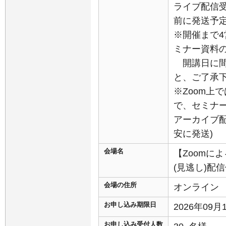
ライブ配信受
前に発送予定
※開催まで
ミナー資料
開講日に間
と、ご了承
※Zoom上
で、セミナ
アーカイブ
安に発送)
会場名
【Zoomに
(見逃し)配
会場の住所
オンライン
お申し込み期限日
2026年09
お申し込み受付人数