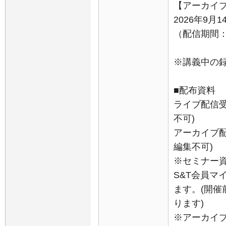
【アーカイ
2026年9月
（配信期間：9
※講義中の
■配布資料
ライブ配信受
不可)
アーカイブ配
編集不可)
※セミナー
S&T会員マ
ます。(開
ります)
※アーカイ