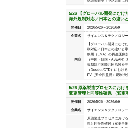
聴環境確認（申込み前に必..
5/26 【グローバル開発にむ
海外規制対応／日本との違い
開催日
2026/5/26～2026/6/9
企業名
サイエンス＆テクノロジ
【グローバル開発にむけ
制対応／日本との違いと承
欧州（EMA）の再生医療
内容
（中国・韓国・ASEAN
規制対応国際共同治験を
（Dossier/CTD）に
PV（安全性監視）規制 受講
5/26 原薬製造プロセスにお
変更管理と同等性確保 （変更
開催日
2026/5/26～2026/6/9
企業名
サイエンス＆テクノロジ
原薬製造プロセスにおけ
理と同等性確保（変更事例