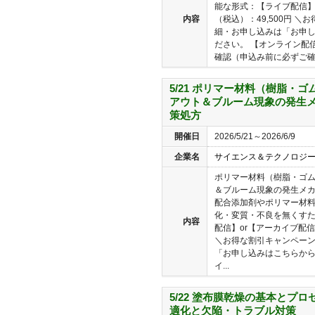
能な形式：【ライブ配信】
内容
（税込）：49,500円 
細・お申し込みは「お申
ださい。 【オンライン配
確認（申込み前に必ずご確認
5/21 ポリマー材料（樹脂・
アウト＆ブルーム現象の発生
策処方
開催日
2026/5/21～2026/6/9
企業名
サイエンス＆テクノロジ
ポリマー材料（樹脂・ゴ
＆ブルーム現象の発生メカ
配合添加剤やポリマー材
化・変質・不良を無くすた
内容
配信】or【アーカイブ配信
＼お得な割引キャンペー
「お申し込みはこちらから
イ...
5/22 塗布膜乾燥の基本とプ
適化と欠陥・トラブル対策