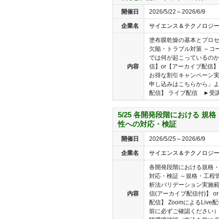
開催日
2026/5/22～2026/6/9
企業名
サイエンス＆テクノロジ
塗布膜乾燥の基本とプロ
欠陥・トラブル対策 ～コ
では何が起こっているのか
内容
信】or【アーカイブ配信】の
お得な割引キャンペーン
申し込みはこちらから」よ
配信】 ライブ配信 ►受講
5/25 各開発段階における 
性への対応・検証
開催日
2026/5/25～2026/6/9
企業名
サイエンス＆テクノロジ
各開発段階における規格
対応・検証 ～規格・工程
析法バリデーション実施範
内容
信(アーカイブ配信付)】 
配信】 ZoomによるLi
前に必ずご確認ください