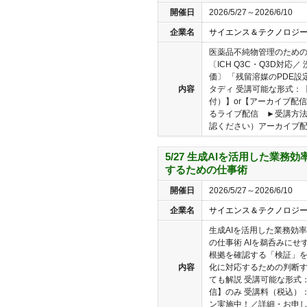
開催日
2026/5/27～2026/6/10
企業名
サイエンス＆テクノロジ
医薬品不純物管理のための
〔ICH Q3C・Q3D対応
価〕 「残留溶媒のPDE設
内容
タディ 受講可能な形式：
付）】or【アーカイブ配信
るライブ配信 ►受講方
認ください）アーカイブ配..
5/27 生成AIを活用した業務
するための仕事術
開催日
2026/5/27～2026/6/10
企業名
サイエンス＆テクノロジ
生成AIを活用した業務効
の仕事術 AIを鵜呑みに
根拠を確認する「検証」を
内容
化に対応するための判断
ても解説 受講可能な形式
信】のみ 受講料（税込）：
ン実施中！／詳細・お申し込