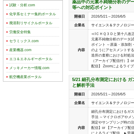
薬品中の元素不純物分析のデー
試験・分析.com
等への対応ポイント
化学系セミナー集約ポータル
開催日
2026/5/21～2026/6/5
廃溶剤リサイクルポータル
企業名
サイエンス＆テクノロジ
労働安全特集
≪IＣＨＱ３Ｄと第十八改
元素不純物分析のデータ
セラミックス.com
ポイント ～原薬・添加剤
内容
のようにアセスメントす
産業機器.com
造所の査察における対処法
エコ＆エネルギーポータル
（アーカイブ配信付）】o
配信】 Zoomによるライブ配
メッキメーカー情報.com
航空機産業ポータル
5/21 細孔分布測定における
と解析手法
開催日
2026/5/21～2026/6/5
企業名
サイエンス＆テクノロジ
細孔分布測定におけるガ
手法 ～マイクロポアやメ
測定やサンプリング時の注
内容
配信】or 【アーカイブ配
によるライブ配信 ►受