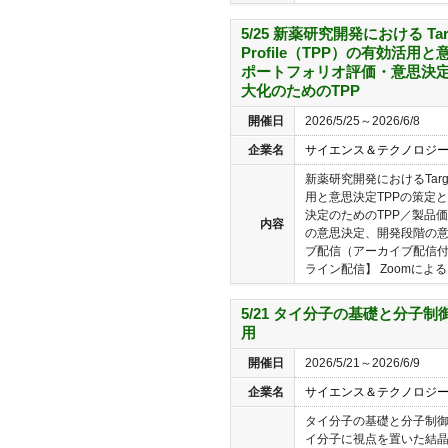
5/25 新薬研究開発における Targe
Profile（TPP）の有効活用
ポートフォリオ評価・意思決定
大化のためのTPP
開催日
2026/5/25～2026/6/8
企業名
サイエンス＆テクノロジ
新薬研究開発におけるTarget 
用と意思決定TPPの策定
決定のためのTPP／製品価
内容
の意思決定、開発段階の意
ブ配信（アーカイブ配信付
ライン配信】 Zoomによ
5/21 タイ分子の基礎と分子
用
開催日
2026/5/21～2026/6/9
企業名
サイエンス＆テクノロジ
タイ分子の基礎と分子制御
イ分子に視点を置いた結晶