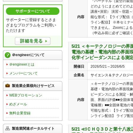
『バーチャル（架空の製造
どのようにまとめてどのよ
サポーターについて
講座+演習） 演習～宿題
内容
能な形式：【ライブ配信（
サポーターに登録するとさま
ライン配信】 ※本セミナ
ざまなプログラムをご利用い
できません。 Zoomに
ただけます
（申込み前に必ずご確認くだ
5/21 ＜キーテクノロジーの
電池の基礎・電池内部の界面現
＠engineerについて
化学インピーダンスによる測
＠engineerとは
開催日
2026/5/21～2026/6/5
メンバーについて
企業名
サイエンス＆テクノロジ
＜キーテクノロジーの界
製造業企業様向けサービス
基礎・電池内部の界面現
ピーダンスによる測定・解
WEBプロモーション
内容
面、界面の評価■■全固体
めざメール
電極層）■■全固体電池の
可能な形式：【ライブ配信
無料企業登録
ンライン配信】 ライブ配信(Zo
製造業関連ポータルサイト
5/21 ≪IＣＨＱ３Ｄと第十八