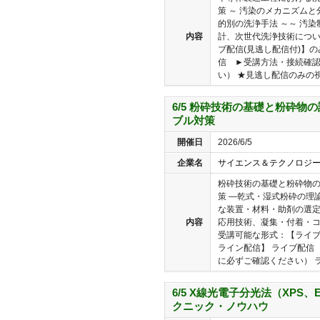
策 ～ 汚染のメカニズム
的別の洗浄手法 ～～ 汚
内容
計、次世代洗浄技術につい
ブ配信(見逃し配信付)】の
信 ►受講方法・接続確
い） ★見逃し配信のみの視聴
6/5 粉砕技術の基礎と粉砕物
ブル対策
開催日
2026/6/5
企業名
サイエンス＆テクノロジ
粉砕技術の基礎と粉砕物
策 ―乾式・湿式粉砕の理
な装置・材料・助剤の選
内容
応用技術、凝集・付着・
受講可能な形式：【ライブ
ライン配信】 ライブ配信
に必ずご確認ください） ラ
6/5 X線光電子分光法（XPS
クニック・ノウハウ