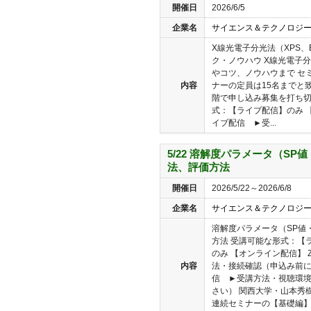
開催日
2026/6/5
企業名
サイエンス＆テクノロジ
X線光電子分光法（XPS、
ク・ノウハウ X線光電子
やコツ、ノウハウまで セ
内容
ナーの定員は15名までと
階で申し込み募集を打ち切
式：【ライブ配信】のみ 【
イブ配信 ►受...
5/22 溶解度パラメータ（SP
法、評価方法
開催日
2026/5/22～2026/6/8
企業名
サイエンス＆テクノロジ
溶解度パラメータ（SP値
方法 受講可能な形式：【
のみ 【オンライン配信】 
内容
法・接続確認（申込み前に
信 ►受講方法・視聴環
さい） 関西大学・山本秀
連続セミナーの【基礎編】..