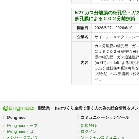
5/27 ガス分離膜の細孔径・
多孔膜によるＣＯ２分離技術
開催日
2026/5/27～2026/6/10
企業名
サイエンス＆テクノロジ
ガス分離膜の細孔径・ガ
によるＣＯ２分離技術 ■膜
膜の細孔径・ガス透過性評価手法■ ■
内容
(m-GT) modelによる
CO2分離技術■ 受講可能
ブ配信】のみ 受講料（税込
ペ...
製造業・ものづくり企業で働く人の為の総合情報＆メン
＠engineer
コミュニケーションツール
＠engineerトップ
新規登録
＠engineerとは
ログイン
メンバーについて
ソーシャルコミュニティ