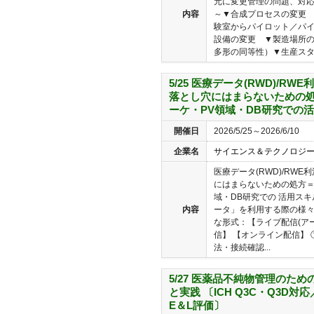
元に変更管理の問題、対
内容
～▼合成プロセスの変更 
験室からパイロット／パイ
設備の変更 ▼製造場所
多形の同等性）▼生産スタイ
5/25 医療データ(RWD)/RW
落とし穴にはまらないための処
ーケ・PV領域・DB研究での
開催日
2026/5/25～2026/6/10
企業名
サイエンス＆テクノロジ
医療データ(RWD)/RW
にはまらないための処方＝
域・DB研究での 活用ス
内容
ータ」を利用する際の様々
な形式：【ライブ配信(ア
信】 【オンライン配信】 ①
法・接続確認...
5/27 医薬品不純物管理のた
と実践 〔ICH Q3C・Q3D
E＆L評価〕