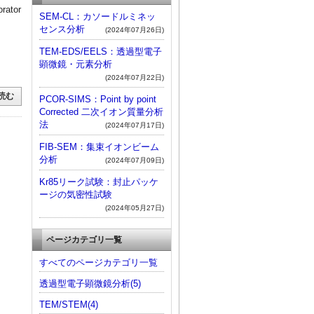
tor
SEM-CL：カソードルミネッ
センス分析
(2024年07月26日)
TEM-EDS/EELS：透過型電子
顕微鏡・元素分析
(2024年07月22日)
読む
PCOR-SIMS：Point by point
Corrected 二次イオン質量分析
法
(2024年07月17日)
FIB-SEM：集束イオンビーム
分析
(2024年07月09日)
Kr85リーク試験：封止パッケ
ージの気密性試験
(2024年05月27日)
ページカテゴリ一覧
すべてのページカテゴリ一覧
透過型電子顕微鏡分析(5)
TEM/STEM(4)