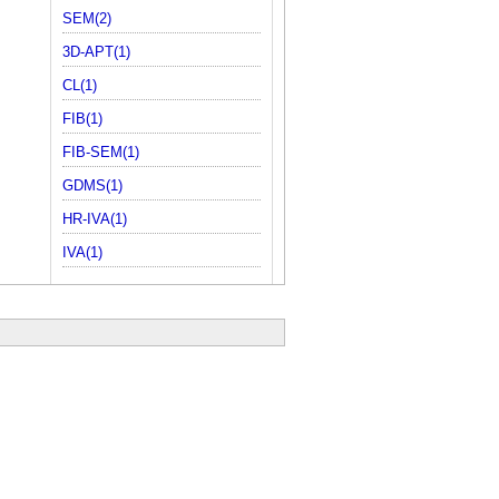
SEM(2)
3D-APT(1)
CL(1)
FIB(1)
FIB-SEM(1)
GDMS(1)
HR-IVA(1)
IVA(1)