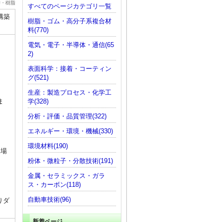
学・樹脂
すべてのページカテゴリ一覧
構築
樹脂・ゴム・高分子系複合材
料(770)
電気・電子・半導体・通信(65
2)
表面科学：接着・コーティン
グ(521)
生産：製造プロセス・化学工
学(328)
ま
分析・評価・品質管理(322)
エネルギー・環境・機械(330)
環境材料(190)
い場
粉体・微粒子・分散技術(191)
金属・セラミックス・ガラ
ス・カーボン(118)
自動車技術(96)
りダ
新着ページ