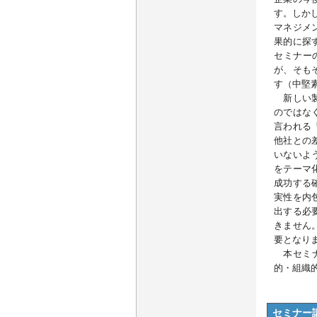
す。しか
マネジメ
果的に探
セミナー
が、そも
す（中堅
新しい製
のではな
言われる
他社との
いないよ
をテーマ
成功する
実性を内
出する必
きません
要となり
本セミナ
的・組織
セミナー