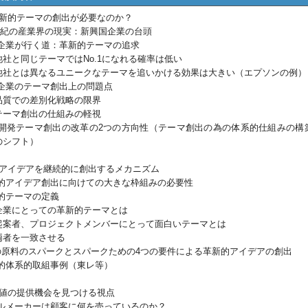
革新的テーマの創出が必要なのか？
世紀の産業界の現実：新興国企業の台頭
業が行く道：革新的テーマの追求
同じテーマではNo.1になれる確率は低い
は異なるユニークなテーマを追いかける効果は大きい（エプソンの例）
業のテーマ創出上の問題点
での差別化戦略の限界
マ創出の仕組みの軽視
発テーマ創出の改革の2つの方向性（テーマ創出の為の体系的仕組みの構
のシフト）
的アイデアを継続的に創出するメカニズム
アイデア創出に向けての大きな枠組みの必要性
テーマの定義
にとっての革新的テーマとは
、プロジェクトメンバーにとって面白いテーマとは
を一致させる
原料のスパークとスパークための4つの要件による革新的アイデアの創出
体系的取組事例（東レ等）
価値の提供機会を見つける視点
メーカーは顧客に何を売っているのか？