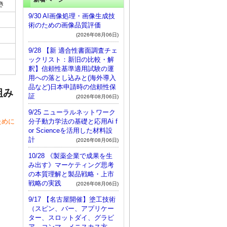
き
9/30 AI画像処理・画像生成技
術のための画像品質評価
(2026年08月06日)
9/28 【新 適合性書面調査チェ
ックリスト：新旧の比較・解
釈】信頼性基準適用試験の運
用への落とし込みと(海外導入
品など)日本申請時の信頼性保
組み
証
(2026年08月06日)
9/25 ニューラルネットワーク
分子動力学法の基礎と応用Ai f
ために
or Scienceを活用した材料設
計
(2026年08月06日)
10/28 《製薬企業で成果を生
み出す》マーケティング思考
の本質理解と製品戦略・上市
戦略の実践
(2026年08月06日)
9/17 【名古屋開催】塗工技術
（スピン、バー、アプリケー
ター、スロットダイ、グラビ
ア、コンマ、メニスカス方