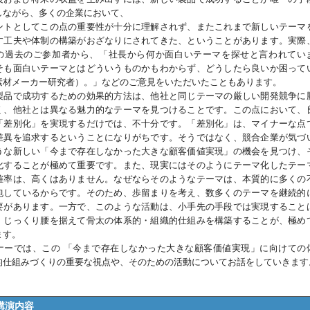
しながら、多くの企業において、
ントとしてこの点の重要性が十分に理解されず、またこれまで新しいテーマ
す工夫や体制の構築がおざなりにされてきた、ということがあります。実際
の過去のご参加者から、「社長から何か面白いテーマを探せと言われてい
そも面白いテーマとはどういうものかもわからず、どうしたら良いか困って
素材メーカー研究者）。」などのご意見をいただいたこともあります。
品で成功するための効果的方法は、他社と同じテーマの厳しい開発競争に
く、他社とは異なる魅力的なテーマを見つけることです。この点において、
「差別化」を実現するだけでは、不十分です。「差別化」は、マイナーな点
差異を追求するということになりがちです。そうではなく、競合企業が気づ
うな新しい「今まで存在しなかった大きな顧客価値実現」の機会を見つけ、
化することが極めて重要です。また、現実にはそのようにテーマ化したテー
確率は、高くはありません。なぜならそのようなテーマは、本質的に多くの
包しているからです。そのため、歩留まりを考え、数多くのテーマを継続的
要があります。一方で、このような活動は、小手先の手段では実現すること
。じっくり腰を据えて骨太の体系的・組織的仕組みを構築することが、極め
ます。
ーでは、この 「今まで存在しなかった大きな顧客価値実現」に向けての
的仕組みづくりの重要な視点や、そのための活動についてお話をしていきます
講演内容