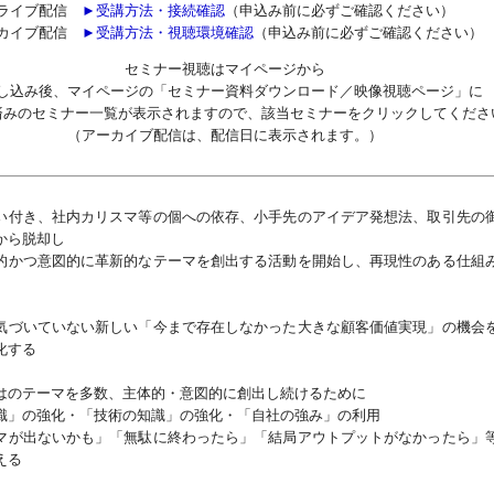
ライブ配信
►受講方法・接続確認
（申込み前に必ずご確認ください）
カイブ配信
►受講方法・視聴環境確認
（申込み前に必ずご確認ください）
セミナー視聴はマイページから
し込み後、マイページの「セミナー資料ダウンロード／映像視聴ページ」に
済みのセミナー一覧が表示されますので、該当セミナーをクリックしてくださ
（アーカイブ配信は、配信日に表示されます。）
い付き、社内カリスマ等の個への依存、小手先のアイデア発想法、取引先の
から脱却し
的かつ意図的に革新的なテーマを創出する活動を開始し、再現性のある仕組
気づいていない新しい「今まで存在しなかった大きな顧客価値実現」の機会
化する
はのテーマを多数、主体的・意図的に創出し続けるために
識」の強化・「技術の知識」の強化・「自社の強み」の利用
マが出ないかも」「無駄に終わったら」「結局アウトプットがなかったら」
える