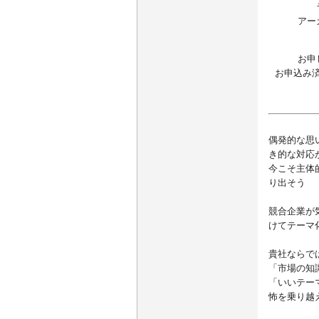
アー
お申
お申込み
偶発的な思
き的な対応
今こそ主体
り出そう
競合企業が
けてテーマ
貴社ならで
「市場の知
「いいテー
怖を乗り越