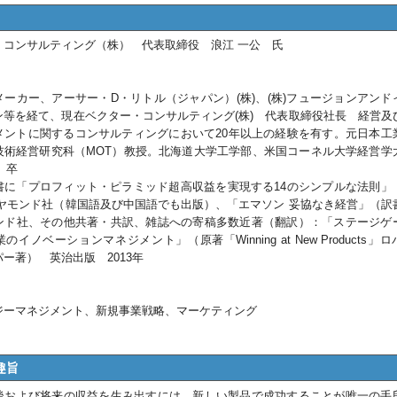
・コンサルティング（株） 代表取締役 浪江 一公 氏
メーカー、アーサー・D・リトル（ジャパン）(株)、(株)フュージョンアンド
ン等を経て、現在ベクター・コンサルティング(株) 代表取締役社長 経営及
メントに関するコンサルティングにおいて20年以上の経験を有す。元日本工
技術経営研究科（MOT）教授。北海道大学工学部、米国コーネル大学経営学
A）卒
書に「プロフィット・ピラミッド超高収益を実現する14のシンプルな法則」
イヤモンド社（韓国語及び中国語でも出版）、「エマソン 妥協なき経営」（訳
ンド社、その他共著・共訳、雑誌への寄稿多数近著（翻訳）：「ステージゲ
のイノベーションマネジメント」（原著「Winning at New Products」
ー著） 英治出版 2013年
ジーマネジメント、新規事業戦略、マーケティング
趣旨
後および将来の収益を生み出すには、新しい製品で成功することが唯一の手