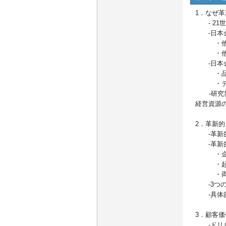
1．なぜ
- 21
-日本企
・他社と
・他社と
-日本企
・品質
・テー
-研究開
経営資源
2．革新
-革新的
-革新的
・企業
・起案者
・両者
-3つの
-具体的
3．顧客
-ドリル