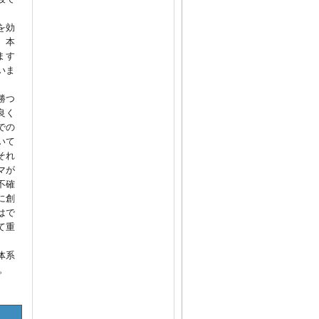
を効
、本
ます
いま
勝つ
良く
での
いて
それ
マが
不確
に創
はで
て重
体系
。