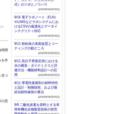
式）のツボとノウハウ
(2026年08月05日)
9/16 電子ラボノート（ELN）
やLIMSなどラボシステムにお
い。
けるCSVの最適化とデータイ
ンテグリティ対応
(2026年08月05日)
9/11 粉粒体の表面改質とコー
ティングの勘どころ
御用聞
(2026年08月05日)
みを作
9/11 高分子界面近傍における
水の構造・ダイナミクスと評
価方法・機能材料設計への応
用
(2026年08月05日)
を見つ
9/11 導電性接着剤の材料特性
と設計・制御技術、および接
続信頼性確保の要点
(2026年08月05日)
等の恐
9/8 二酸化炭素を原料とする有
用有機化合物製造技術の研究
開発動向と展望