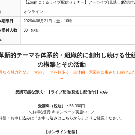
【Zoomによるライブ配信セミナー】アーカイブ(見逃し)配信付
所
オンライン
み期限日
2026年08月21日（金）10時
み受付人数
30 名様
み
革新的テーマを体系的・組織的に創出し続ける仕
の構築とその活動
異なる魅力的なテーマのテーマを数多く、主体的・意図的に生みだし続ける
～
受講可能な形式：【ライブ配信(見逃し配信付)】のみ
受講料（税込）：
55,000円
＼お得な割引キャンペーン実施中！／
詳細・お申し込みは「お申し込みはこちらから」よりご確認ください。
【オンライン配信】