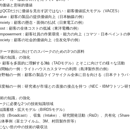
価値と意味的価値
QCDだけに価値を見出す訳ではない：顧客価値拡大モデル（VACES）
ue：顧客の製品の提供価値向上（日本触媒の例）
iety：顧客の懸念・面倒の払拭（日東電工の例）
t：顧客の全体コストの低減（東洋電機の例）
owerment：顧客社員の作業環境・能力の向上（コマツ・日本ペイントの
iety：顧客の社会的価値向上（住友化学の例）
的テーマ創出に向けてのスパークのための3つの原料
市場の知識」の強化
顧客を多面的に理解する3軸（TADモデル）とそこに向けての様々な活動
の一例：ライトハウスカスタマーの利用（島津製作所の例）
の一例：顧客の製品ライフサイクル全体に目を向ける（日本テトラパ
の一例：研究者が市場との直接の接点を持つ（NEC・IBMワトソン研
技術の知識」の強化
クに必要な2つの技術知識領域
識蓄積・拡大モデル（BIRDSモデル）
roadcast）、収集（Intake）、研究開発活動（R&D）、共有化（Shar
例（富士フイルム、3M、村田製作所等）
ない世の中の技術の吸収法