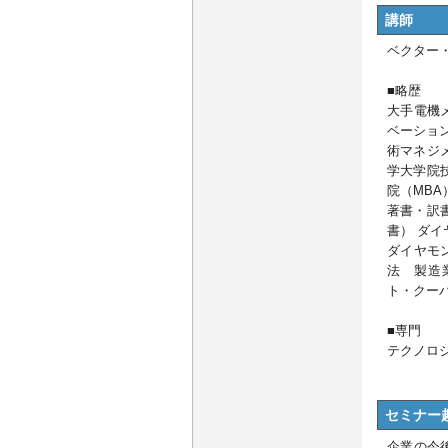
講師
ベクター
■略歴
大手電機
ベーショ
術マネジ
学大学院
院（MB
著書・訳
書） ダ
ダイヤモ
法 製造業
ト・クーパ
■専門
テクノロ
セミナー
企業の今