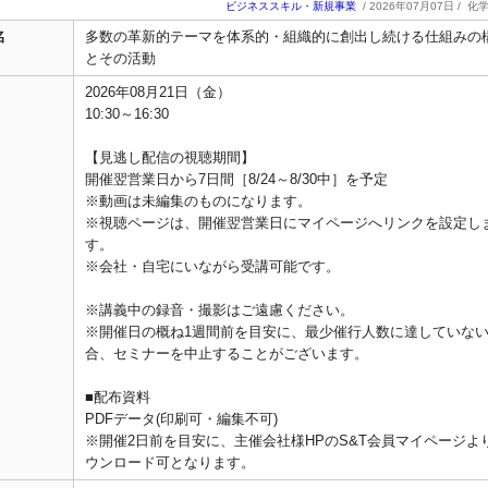
ビジネススキル・新規事業
/ 2026年07月07日 /
化
名
多数の革新的テーマを体系的・組織的に創出し続ける仕組みの
とその活動
2026年08月21日（金）
10:30～16:30
【見逃し配信の視聴期間】
開催翌営業日から7日間［8/24～8/30中］を予定
※動画は未編集のものになります。
※視聴ページは、開催翌営業日にマイページへリンクを設定し
す。
※会社・自宅にいながら受講可能です。
※講義中の録音・撮影はご遠慮ください。
※開催日の概ね1週間前を目安に、最少催行人数に達していな
合、セミナーを中止することがございます。
■配布資料
PDFデータ(印刷可・編集不可)
※開催2日前を目安に、主催会社様HPのS&T会員マイページよ
ウンロード可となります。