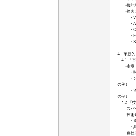
-機能的
-顧客は
・Val
・Anx
・Cos
・Emp
・Soc
4．革新
4.1 「
-市場・
・時間軸
・分野軸
の例）
・深度軸
の例）
4.2 「
-スパー
-技術知
・発信（B
・具体事
-自社に