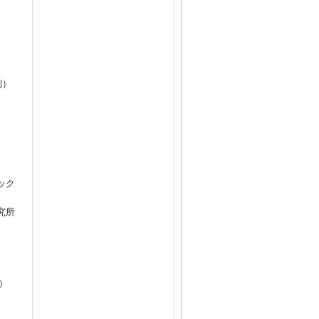
例）
ック
究所
e）