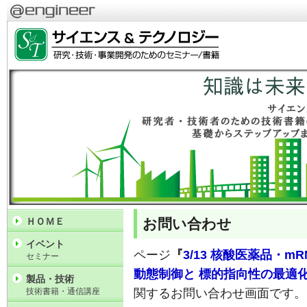
お問い合わせ
ＨＯＭＥ
イベント
ページ
『
3/13 核酸医薬品・
セミナー
動態制御と 標的指向性の最適
製品・技術
技術書籍・通信講座
関するお問い合わせ画面です。