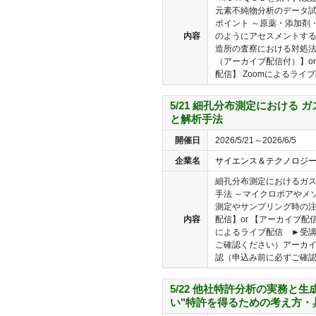
元素不純物分析のデータ
ポイント ～原薬・添加剤
内容
のようにアセスメントす
造所の査察における対処法
（アーカイブ配信付）】o
配信】 Zoomによるライブ配
5/21 細孔分布測定における
と解析手法
開催日
2026/5/21～2026/6/5
企業名
サイエンス＆テクノロジ
細孔分布測定におけるガ
手法 ～マイクロポアやメ
測定やサンプリング時の注
内容
配信】or 【アーカイブ配
によるライブ配信 ►受
ご確認ください）アーカ
認（申込み前に必ずご確認く
5/22 他社特許分析の実務と生
い"特許を得るための考え方・