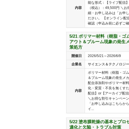
能な形式：【ライブ配信】
内容
（税込）：49,500円 
細・お申し込みは「お申
ださい。 【オンライン配
確認（申込み前に必ずご確認
5/21 ポリマー材料（樹脂・
アウト＆ブルーム現象の発生
策処方
開催日
2026/5/21～2026/6/9
企業名
サイエンス＆テクノロジ
ポリマー材料（樹脂・ゴ
＆ブルーム現象の発生メカ
配合添加剤やポリマー材
化・変質・不良を無くすた
内容
配信】or【アーカイブ配信
＼お得な割引キャンペー
「お申し込みはこちらから
イ...
5/22 塗布膜乾燥の基本とプ
適化と欠陥・トラブル対策