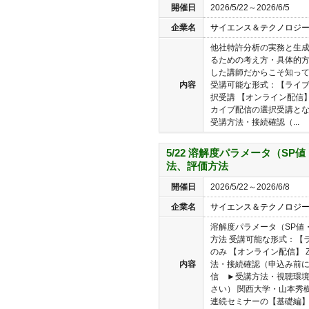
開催日
2026/5/22～2026/6/5
企業名
サイエンス＆テクノロジ
他社特許分析の実務と生成
るための考え方・具体的方
した講師だからこそ知っ
内容
受講可能な形式：【ライブ
択受講 【オンライン配信】
カイブ配信の選択受講となり
受講方法・接続確認（...
5/22 溶解度パラメータ（SP
法、評価方法
開催日
2026/5/22～2026/6/8
企業名
サイエンス＆テクノロジ
溶解度パラメータ（SP値
方法 受講可能な形式：【
のみ 【オンライン配信】 
内容
法・接続確認（申込み前に
信 ►受講方法・視聴環
さい） 関西大学・山本秀
連続セミナーの【基礎編】..