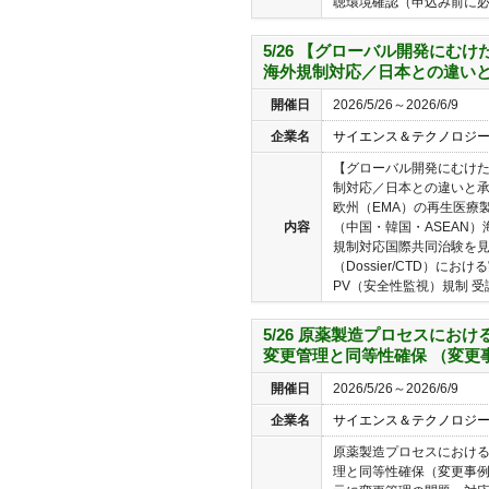
聴環境確認（申込み前に必..
5/26 【グローバル開発にむ
海外規制対応／日本との違い
開催日
2026/5/26～2026/6/9
企業名
サイエンス＆テクノロジ
【グローバル開発にむけ
制対応／日本との違いと承
欧州（EMA）の再生医療
内容
（中国・韓国・ASEAN
規制対応国際共同治験を
（Dossier/CTD）に
PV（安全性監視）規制 受講
5/26 原薬製造プロセスにお
変更管理と同等性確保 （変更
開催日
2026/5/26～2026/6/9
企業名
サイエンス＆テクノロジ
原薬製造プロセスにおけ
理と同等性確保（変更事例