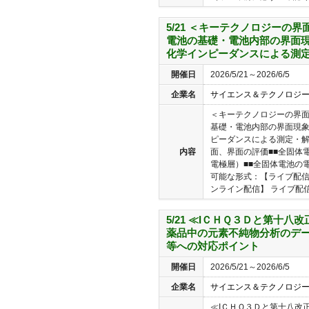
5/21 ＜キーテクノロジーの
電池の基礎・電池内部の界面現
化学インピーダンスによる測
開催日
2026/5/21～2026/6/5
企業名
サイエンス＆テクノロジ
＜キーテクノロジーの界
基礎・電池内部の界面現
ピーダンスによる測定・解
内容
面、界面の評価■■全固体
電極層）■■全固体電池の
可能な形式：【ライブ配信
ンライン配信】 ライブ配信(Zo
5/21 ≪IＣＨＱ３Ｄと第十八
薬品中の元素不純物分析のデー
等への対応ポイント
開催日
2026/5/21～2026/6/5
企業名
サイエンス＆テクノロジ
≪IＣＨＱ３Ｄと第十八改