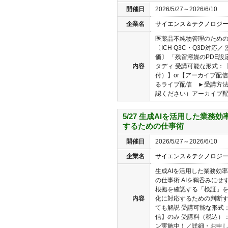
開催日
2026/5/27～2026/6/10
企業名
サイエンス＆テクノロジ
医薬品不純物管理のための
〔ICH Q3C・Q3D対応
価〕 「残留溶媒のPDE設
内容
タディ 受講可能な形式：
付）】or【アーカイブ配信
るライブ配信 ►受講方
認ください）アーカイブ配..
5/27 生成AIを活用した業務
するための仕事術
開催日
2026/5/27～2026/6/10
企業名
サイエンス＆テクノロジ
生成AIを活用した業務効
の仕事術 AIを鵜呑みに
根拠を確認する「検証」を
内容
化に対応するための判断
ても解説 受講可能な形式
信】のみ 受講料（税込）：
ン実施中！／詳細・お申し込