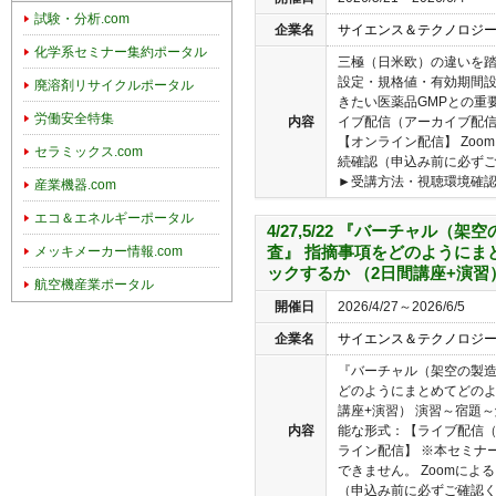
試験・分析.com
企業名
サイエンス＆テクノロジ
化学系セミナー集約ポータル
三極（日米欧）の違いを踏
設定・規格値・有効期間設
廃溶剤リサイクルポータル
きたい医薬品GMPとの重
労働安全特集
内容
イブ配信（アーカイブ配信
【オンライン配信】 Zo
セラミックス.com
続確認（申込み前に必ず
►受講方法・視聴環境確認（
産業機器.com
エコ＆エネルギーポータル
4/27,5/22 『バーチャル（
査』 指摘事項をどのようにま
メッキメーカー情報.com
ックするか （2日間講座+演習
航空機産業ポータル
開催日
2026/4/27～2026/6/5
企業名
サイエンス＆テクノロジ
『バーチャル（架空の製造
どのようにまとめてどのよ
講座+演習） 演習～宿題
内容
能な形式：【ライブ配信（
ライン配信】 ※本セミナ
できません。 Zoomに
（申込み前に必ずご確認くだ