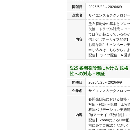
開催日
2026/5/22～2026/6/9
企業名
サイエンス＆テクノロジ
塗布膜乾燥の基本とプロ
欠陥・トラブル対策 ～コ
では何が起こっているのか
内容
信】or【アーカイブ配信】の
お得な割引キャンペーン
申し込みはこちらから」よ
配信】 ライブ配信 ►受講
5/25 各開発段階における 
性への対応・検証
開催日
2026/5/25～2026/6/9
企業名
サイエンス＆テクノロジ
各開発段階における規格
対応・検証 ～規格・工程
析法バリデーション実施範
内容
信(アーカイブ配信付)】 
配信】 ZoomによるLi
前に必ずご確認ください