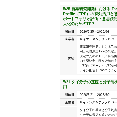
5/25 新薬研究開発における Targe
Profile（TPP）の有効活用
ポートフォリオ評価・意思決定
大化のためのTPP
開催日
2026/5/25～2026/6/8
企業名
サイエンス＆テクノロジ
新薬研究開発におけるTarget 
用と意思決定TPPの策定
決定のためのTPP／製品価
内容
の意思決定、開発段階の意
ブ配信（アーカイブ配信付
ライン配信】 Zoomによ
5/21 タイ分子の基礎と分子
用
開催日
2026/5/21～2026/6/9
企業名
サイエンス＆テクノロジ
タイ分子の基礎と分子制御
イ分子に視点を置いた結晶