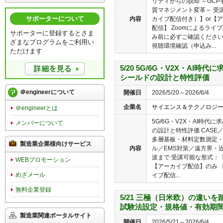
リティからの脱却 ～GC
質マネジメント変革～ 受
サポーターについて
内容
カイブ配信付き）】or【
配信】 Zoomによるラ
サポーターに登録するとさま
み前に必ずご確認くださ
ざまなプログラムをご利用い
視聴環境確認（申込み...
ただけます
5/20 5G/6G・V2X・AI
シールドの設計と特性評価
＠engineerについて
開催日
2026/5/20～2026/6/4
企業名
サイエンス＆テクノロジ
＠engineerとは
5G/6G・V2X・AI時
メンバーについて
の設計と特性評価 CASE／
多層基板・材料定数測定・
製造業企業様向けサービス
内容
ル／EMS対策／遠方界・
波まで 受講可能な形式：【
WEBプロモーション
【アーカイブ配信】のみ 【
めざメール
イブ配信...
無料企業登録
5/21 三極（日米欧）の違い
試験法設定・規格値・有効期
製造業関連ポータルサイト
開催日
2026/5/21～2026/6/4