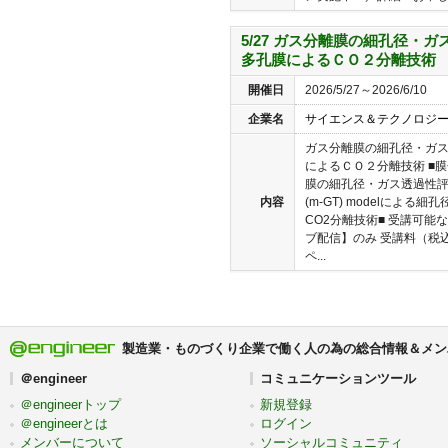
5/27 ガス分離膜の細孔径・
多孔膜によるＣＯ２分離技術
開催日
2026/5/27～2026/6/10
企業名
サイエンス＆テクノロジ
ガス分離膜の細孔径・ガ
によるＣＯ２分離技術 ■膜
膜の細孔径・ガス透過性評価手法■ ■
内容
(m-GT) modelによる
CO2分離技術■ 受講可能
ブ配信】のみ 受講料（税込
ペ...
製造業・ものづくり企業で働く人の為の総合情報＆メン
＠engineer
コミュニケーションツール
＠engineerトップ
新規登録
＠engineerとは
ログイン
メンバーについて
ソーシャルコミュニティ