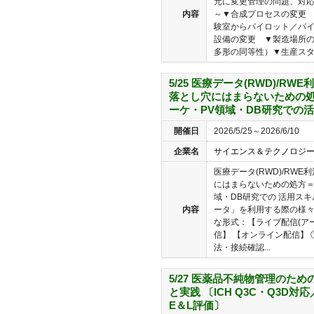
元に変更管理の問題、対
内容
～▼合成プロセスの変更 
験室からパイロット／パイ
設備の変更 ▼製造場所
多形の同等性）▼生産スタイ
5/25 医療データ(RWD)/RW
落とし穴にはまらないための処
ーケ・PV領域・DB研究での
開催日
2026/5/25～2026/6/10
企業名
サイエンス＆テクノロジ
医療データ(RWD)/RW
にはまらないための処方＝
域・DB研究での 活用ス
内容
ータ」を利用する際の様々
な形式：【ライブ配信(ア
信】 【オンライン配信】 ①
法・接続確認...
5/27 医薬品不純物管理のた
と実践 〔ICH Q3C・Q3D
E＆L評価〕