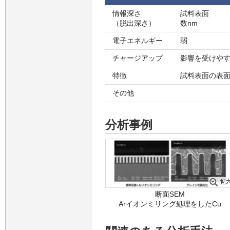
情報深さ
試料表面
（脱出深さ）
数nm
電子エネルギー
弱
チャージアップ
影響を受けや
特徴
試料表面の表
その他
分析事例
断面SEM
Arイオンミリング処理をしたCu