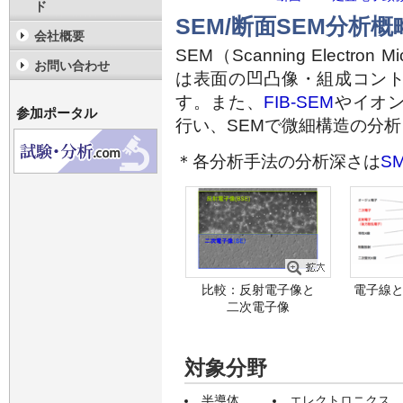
ド
SEM/断面SEM分析概
会社概要
SEM（Scanning Electr
お問い合わせ
は表面の凹凸像・組成コン
す。また、
FIB-SEM
やイオ
参加ポータル
行い、SEMで微細構造の分
＊各分析手法の分析深さは
SM
比較：反射電子像と
電子線
二次電子像
対象分野
半導体
エレクトロニクス