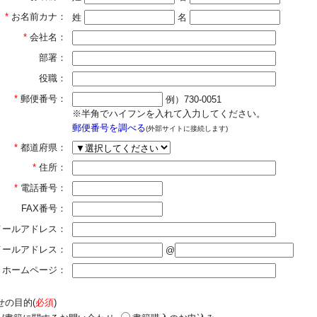
*
お名前カナ：
姓
名
*
会社名：
部署：
役職：
*
郵便番号：
例）730-0051
※半角でハイフンを入れて入力してください。
郵便番号を調べる
(外部サイトに接続します)
*
都道府県：
*
住所：
*
電話番号：
FAX番号：
メールアドレス：
]メールアドレス：
@
ホームページ：
せの目的(
必須
)