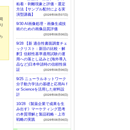
粘着・剥離現象と評価・選定
方法【サンプル配付による実
演型講義】
(2026年08月07日)
同
9/30 AI画像処理・画像生成技
り
術のための画像品質評価
(2026年08月06日)
わ
9/28 【新 適合性書面調査チェ
ックリスト：新旧の比較・解
釈】信頼性基準適用試験の運
用への落とし込みと(海外導入
品など)日本申請時の信頼性保
証
(2026年08月06日)
9/25 ニューラルネットワーク
分子動力学法の基礎と応用Ai f
or Scienceを活用した材料設
計
(2026年08月06日)
10/28 《製薬企業で成果を生
み出す》マーケティング思考
の本質理解と製品戦略・上市
戦略の実践
(2026年08月06日)