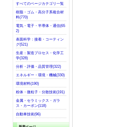
すべてのページカテゴリ一覧
樹脂・ゴム・高分子系複合材
料(770)
電気・電子・半導体・通信(65
2)
表面科学：接着・コーティン
グ(521)
生産：製造プロセス・化学工
学(328)
分析・評価・品質管理(322)
エネルギー・環境・機械(330)
環境材料(190)
粉体・微粒子・分散技術(191)
金属・セラミックス・ガラ
ス・カーボン(118)
自動車技術(96)
新着ページ