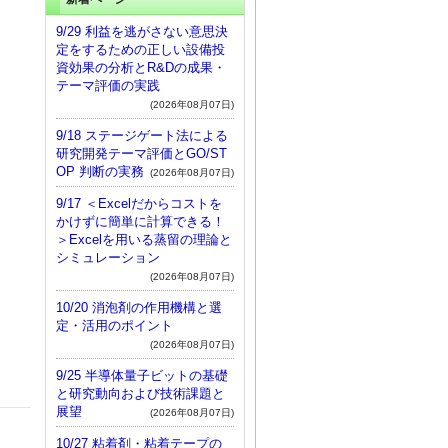
9/29 利益を逃がさない意思決
定をするための正しい設備投
資効果の分析とR&Dの成果・
テーマ評価の実践
(2026年08月07日)
9/18 ステージゲート法による
研究開発テーマ評価とGO/ST
OP 判断の実務
(2026年08月07日)
9/17 ＜Excelだからコストを
かけずに簡単に計算できる！
＞Excelを用いる蒸留の理論と
シミュレーション
(2026年08月07日)
10/20 消泡剤の作用機構と選
定・活用のポイント
(2026年08月07日)
9/25 半導体量子ビットの基礎
と研究動向および技術課題と
展望
(2026年08月07日)
10/27 粘着剤・粘着テープの