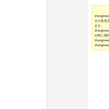
＠engi
士の意見
ます。
＠engi
せ時に便
＠engi
＠engi