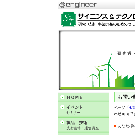
お問い
ＨＯＭＥ
イベント
ページ
『
6
セミナー
わせ画面で
製品・技術
あなた様
技術書籍・通信講座