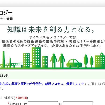
合わせ
/29 ALDの基礎と原料の分子設計、成膜プロセス、最新トレンド
』
に関するお
す。
のご連絡先(
＊印必須
)
*
お名前：
姓
名