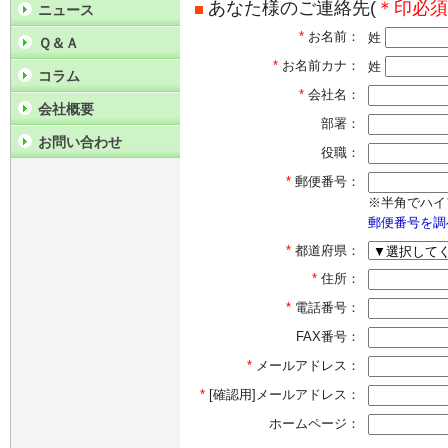
あなた様のご連絡先(
＊印必須
ニュース
*
お名前：
姓
Ｑ＆Ａ
*
お名前カナ：
姓
コラム
*
会社名：
会社概要
部署：
お問い合わせ
役職：
*
郵便番号：
※半角でハイ
郵便番号を調
*
都道府県：
*
住所：
*
電話番号：
FAX番号：
*
メールアドレス：
*
[確認用]メールアドレス：
ホームページ：