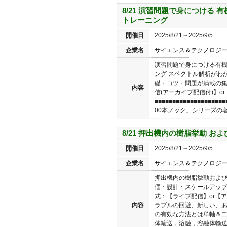
8/21 演習問題で身につける 
トレーニング
開催日
2025/8/21～2025/9/5
企業名
サイエンス＆テクノロジ
演習問題で身につける有機
ング スペクトル解析がわ
礎・コツ・問題が満載の集中
内容
信(アーカイブ配信付)】or【
■■■■■■■■■■■■■■■■■
00本ノック」シリーズの著者
8/21 押出機内の樹脂挙動 
開催日
2025/8/21～2025/9/5
企業名
サイエンス＆テクノロジ
押出機内の樹脂挙動および
価・設計・スケールアップ
式：【ライブ配信】or【
内容
ラブルの回避、新しい、
の有効な方法とは単軸＆二
体輸送，溶融，溶融体輸