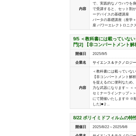
で、実践的なノウハウを
内容
で受講すると、セット割が
ーデバイスの基礎講座
バータの基礎講座（座学＋
座 パワーエレクトロニクス分
9/5 ＜教科書には載っていな
門[2] 【非コンパートメント
開催日
2025/9/5
企業名
サイエンス＆テクノロジ
＜教科書には載っていないシ
【非コンパートメント解析
を捉えるのに便利なため、
内容
力な武器になります～ ＜
セミナーラインナップ＞＞
にて開催いたします※ ※順
した)■２...
8/22 ポリイミドフィルムの
開催日
2025/8/22～2025/9/8
企業名
サイエンス＆テクノロジ