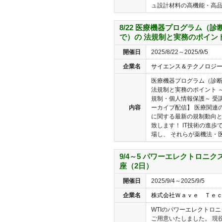
ュ設計材料の高機能・高品質
8/22 医療機器プログラム（
で）の 法規制と実務のポイン
開催日
2025/8/22～2025/9/5
企業名
サイエンス＆テクノロジ
医療機器プログラム（診
法規制と実務のポイント 
規制・個人情報保護～ 受講
内容
ーカイブ配信】 医療関連
に関する最新の規制動向
致します！ IT技術の進
場し、 それらが薬機法・医
9/4～5 パワーエレクトロニ
座（2日）
開催日
2025/9/4～2025/9/5
企業名
株式会社Ｗａｖｅ Ｔｅ
WTIのパワーエレクトロ
ご用意いたしました。 現