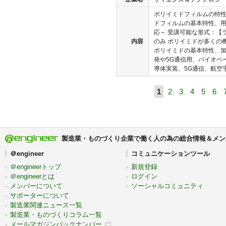
ポリイミドフィルムの特性
ドフィルムの基本特性、
応～ 受講可能な形式：【
内容
のみ ポリイミドが多くの
ポリイミドの基本特性、
発や5G通信用、バイオベ
導体実装、5G通信、航空宇
1
2
3
4
5
6
製造業・ものづくり企業で働く人の為の総合情報＆メン
＠engineer
コミュニケーションツール
＠engineerトップ
新規登録
＠engineerとは
ログイン
メンバーについて
ソーシャルコミュニティ
サポーターについて
製造業関連ニュース一覧
製造業・ものづくりコラム一覧
メールマガジンバックナンバー