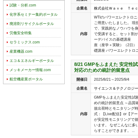
試験・分析.com
企業名
株式会社Ｗａｖｅ Ｔｅ
化学系セミナー集約ポータル
WTIのパワーエレクトロ
ご用意いたしました。 現
廃溶剤リサイクルポータル
で、実践的なノウハウを
労働安全特集
内容
で受講すると、セット割が
ーデバイスの基礎講座
セラミックス.com
座（座学＋実験）（2日）
礎講座 パワーエレクトロニ
産業機器.com
エコ＆エネルギーポータル
8/21 GMPをふまえた 安定
対応のための統計的留意点
メッキメーカー情報.com
航空機産業ポータル
開催日
2025/8/21～2025/9/4
企業名
サイエンス＆テクノロジ
GMPをふまえた安定性試
めの統計的留意点 ～品質
規出荷時とモニタリング時
内容
式：【Live配信】or【
が安定性モニタリングで
います。 なぜこんなに多
らすことができます。 ...