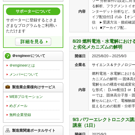
ツー 分析条件の設定に対す
る解析、フラグメントイオ
サポーターについて
内容
ンターゲット分析など。 受
イブ配信付)】のみ 【オンラ
サポーターに登録するとさま
信 ►受講方法・接続確
ざまなプログラムをご利用い
い） ■アーカイブ配...
ただけます
8/20 燃料電池・水電解におけ
と劣化メカニズムの解明
＠engineerについて
開催日
2025/8/20～2025/9/3
企業名
サイエンス＆テクノロジ
＠engineerとは
燃料電池・水電解における
メンバーについて
カニズムの解明 ― 固体
電解セルの構造や組成変化
製造業企業様向けサービス
内容
な形式：【Live配信】o
ーでは、固体高分子形・
WEBプロモーション
解セルにおいて、電極触
めざメール
捉えるための観察・分析手法
無料企業登録
9/3 パワーエレクトロニクス
講座（1日）
製造業関連ポータルサイト
開催日
2025/9/3