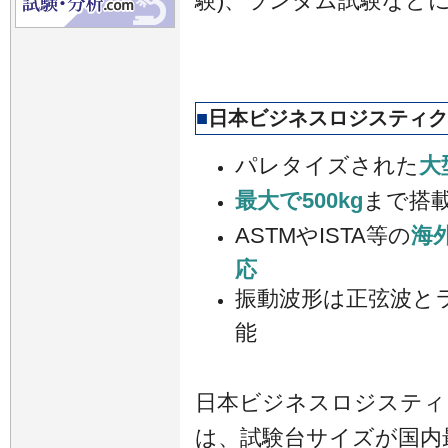
験)、ランダム試験など
■
日本ビジネスロジスティク
パレタイズされた
大
最大で500kg
まで搭
ASTMやISTA等の
海
応
振動波形は正弦波と
能
日本ビジネスロジスティ
は、試験台サイズが国内最大