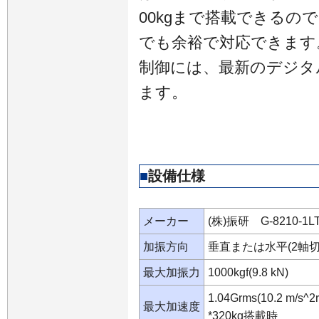
00kgまで搭載できるの
でも余裕で対応できます
制御には、最新のデジタ
ます。
■
設備仕様
メーカー
(株)振研 G-8210-1LT
加振方向
垂直または水平(2軸切
最大加振力
1000kgf(9.8 kN)
1.04Grms(10.2 m/s^2
最大加速度
*320kg搭載時