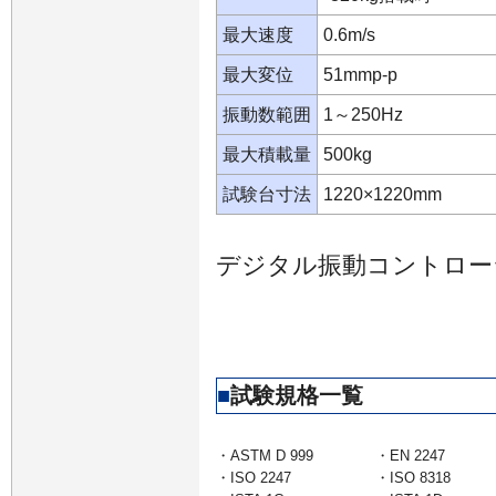
最大速度
0.6m/s
最大変位
51mmp-p
振動数範囲
1～250Hz
最大積載量
500kg
試験台寸法
1220×1220mm
デジタル振動コントローラ
■
試験規格一覧
・ASTM D 999
・EN 2247
・ISO 2247
・ISO 8318