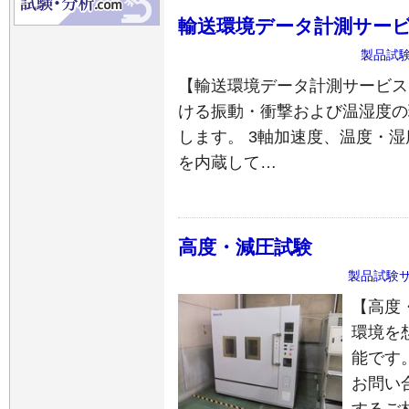
輸送環境データ計測サー
製品試
【輸送環境データ計測サービス
ける振動・衝撃および温湿度の
します。 3軸加速度、温度・
を内蔵して…
高度・減圧試験
製品試験
【高度
環境を
能です
お問い
するご