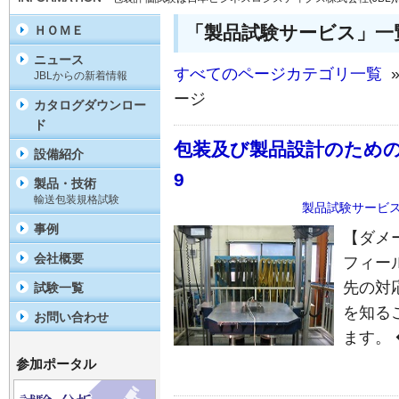
「製品試験サービス」一
ＨＯＭＥ
ニュース
すべてのページカテゴリ一覧
»
JBLからの新着情報
ージ
カタログダウンロー
ド
包装及び製品設計のための製品
設備紹介
9
製品・技術
輸送包装規格試験
製品試験サービ
事例
【ダメー
会社概要
フィー
先の対
試験一覧
を知る
お問い合わせ
ます。
参加ポータル