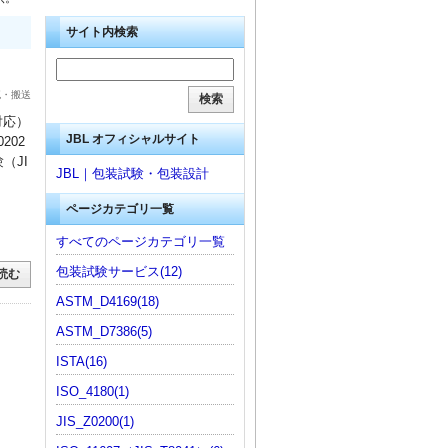
サイト内検索
流・搬送
対応）
JBL オフィシャルサイト
202
（JI
JBL｜包装試験・包装設計
ページカテゴリ一覧
すべてのページカテゴリ一覧
包装試験サービス(12)
読む
ASTM_D4169(18)
ASTM_D7386(5)
ISTA(16)
ISO_4180(1)
JIS_Z0200(1)