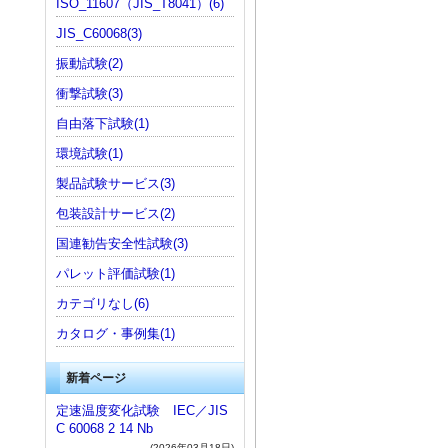
ISO_11607（JIS_T8041）(6)
JIS_C60068(3)
振動試験(2)
衝撃試験(3)
自由落下試験(1)
環境試験(1)
製品試験サービス(3)
包装設計サービス(2)
国連勧告安全性試験(3)
パレット評価試験(1)
カテゴリなし(6)
カタログ・事例集(1)
新着ページ
定速温度変化試験 IEC／JIS
C 60068 2 14 Nb
(2026年03月18日)