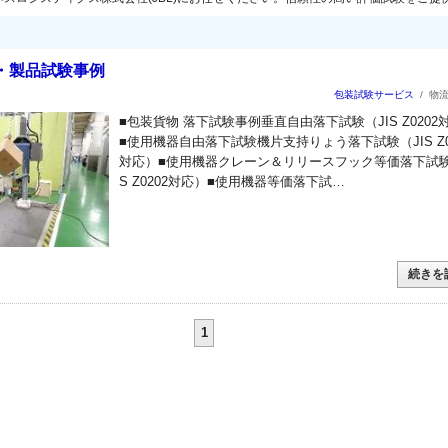
・製品試験事例
包装試験サービス
/
物
■包装貨物 落下試験事例垂直自由落下試験（JIS Z0202
■使用機器自由落下試験機片支持りょう落下試験（JIS Z0
対応）■使用機器クレーン＆リリースフック等価落下試験
S Z0202対応）■使用機器等価落下試…
続きを
1