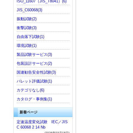
ISO_11607（JIS_T8041）(6)
JIS_C60068(3)
振動試験(2)
衝撃試験(3)
自由落下試験(1)
環境試験(1)
製品試験サービス(3)
包装設計サービス(2)
国連勧告安全性試験(3)
パレット評価試験(1)
カテゴリなし(6)
カタログ・事例集(1)
新着ページ
定速温度変化試験 IEC／JIS
C 60068 2 14 Nb
(2026年03月18日)