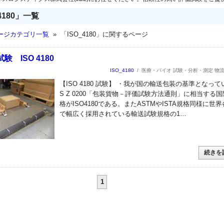
4180」一覧
ージカテゴリ一覧
» 「ISO_4180」に関するページ
験 ISO 4180
ISO_4180
/
医療・バイオ 試験・分析・測定 物
【ISO 4180 試験】 ・我が国の輸送包装の基準となってい
S Z 0200「包装貨物－評価試験方法通則」に相当する
格がISO4180である。またASTMやISTA規格同様に世
で幅広く採用されている輸送試験規格の1…
続きを
1