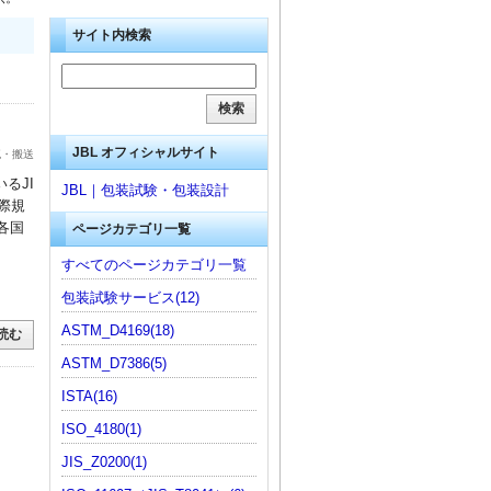
サイト内検索
JBL オフィシャルサイト
流・搬送
るJI
JBL｜包装試験・包装設計
国際規
界各国
ページカテゴリ一覧
すべてのページカテゴリ一覧
包装試験サービス(12)
ASTM_D4169(18)
読む
ASTM_D7386(5)
ISTA(16)
ISO_4180(1)
JIS_Z0200(1)