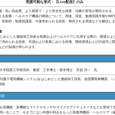
受講可能な形式：【Live配信】のみ
減・高い自由度、より精密で・より安全性な検査・治療の実現が期待される
よる医療・ヘルスケア機器の開発について、用途、現状、集積回路作製やME
、技術的・制度的課題、今後求められる技術・期待される用途などを解説し
識
はじめとした微細加工技術を医療およびヘルスケアに応用する際の、開発およ
て求められる技術、市場および産業における特徴、開発環境および許認可に
などの知識が得られます。
大学院医工学研究科 教授 工学博士・医学博士 芳賀 洋一 氏
MS(微小電気機械システム)をはじめとした微細加工技術、低侵襲医療機器、ヘ
開発
趣旨
高機能・多機能なマイクロセンサやマイクロアクチュエータなどが実現で
を用いることで、今までにない特徴や利点をもった医療用機器・ヘルスケア（