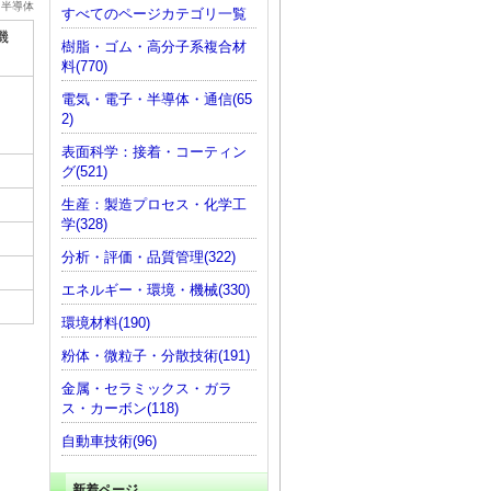
・半導体
すべてのページカテゴリ一覧
機
樹脂・ゴム・高分子系複合材
料(770)
電気・電子・半導体・通信(65
2)
表面科学：接着・コーティン
グ(521)
生産：製造プロセス・化学工
学(328)
分析・評価・品質管理(322)
エネルギー・環境・機械(330)
環境材料(190)
粉体・微粒子・分散技術(191)
金属・セラミックス・ガラ
ス・カーボン(118)
自動車技術(96)
新着ページ