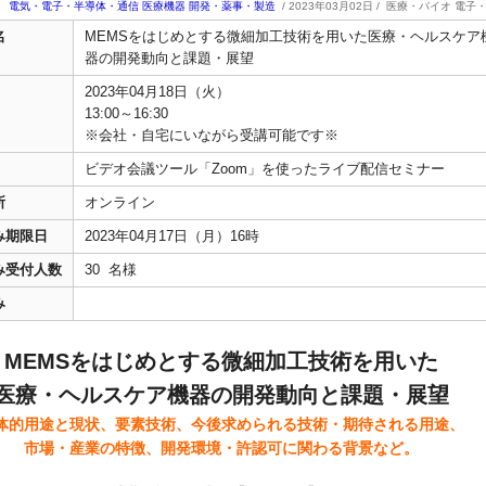
電気・電子・半導体・通信
医療機器 開発・薬事・製造
/ 2023年03月02日 /
医療・バイオ 電子
名
MEMSをはじめとする微細加工技術を用いた医療・ヘルスケア
器の開発動向と課題・展望
2023年04月18日（火）
13:00～16:30
※会社・自宅にいながら受講可能です※
ビデオ会議ツール「Zoom」を使ったライブ配信セミナー
所
オンライン
み期限日
2023年04月17日（月）16時
み受付人数
30 名様
み
MEMSをはじめとする微細加工技術を用いた
医療・ヘルスケア機器の開発動向と課題・展望
体的用途と現状、要素技術、今後求められる技術・期待される用途、
市場・産業の特徴、開発環境・許認可に関わる背景など。