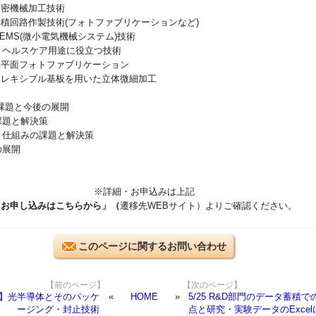
精密機械加工技術
集積回路作製技術(フォトファブリケーションなど)
MEMS(微小電気機械システム)技術
療、ヘルスケア用途に役立つ技術
 非平面フォトファブリケーション
 フレキシブル基板を用いた立体微細加工
課題と今後の展開
課題と解決策
度、仕組みの課題と解決策
の展開
※詳細・お申込みは上記
「お申し込みはこちらから」（
遷移先WEBサイト）より
ご確認ください。
このページに関するお問い合わせ
【前のページ】
【次のページ】
】光半導体とそのパッケ
HOME
5/25 R&D部門のデータ蓄積で
ージング・封止技術
点と研究・実験データのExcel