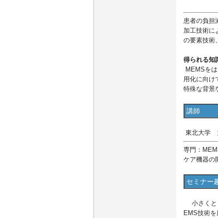
患者の負担
加工技術に
の要素技術
得られる知
MEMSを
用化に向け
特殊な背景
講師
東北大学 
専門：ME
ケア機器の
セミナー
小さくとも
EMS技術