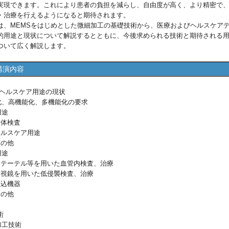
実現できます。これにより患者の負担を減らし、自由度が高く、より精密で
・治療を行えるようになると期待されます。
、MEMSをはじめとした微細加工の基礎技術から、医療およびヘルスケア
的用途と現状について解説するとともに、今後求められる技術と期待される
ついて広く解説します。
講演内容
ヘルスケア用途の現状
型化、高機能化、多機能化の要求
用途
検体検査
ヘルスケア用途
その他
用途
 カテーテル等を用いた血管内検査、治療
 内視鏡を用いた低侵襲検査、治療
埋込機器
その他
術
加工技術