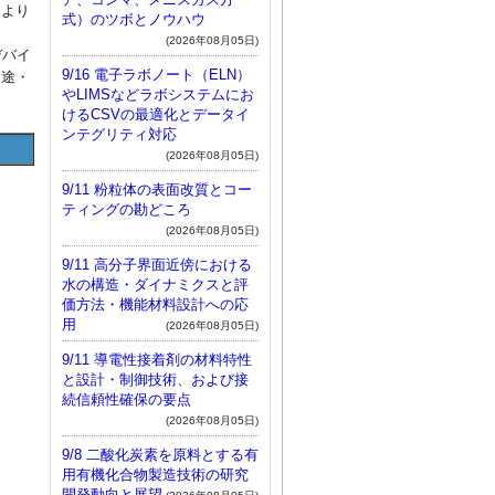
、より
式）のツボとノウハウ
(2026年08月05日)
デバイ
9/16 電子ラボノート（ELN）
用途・
やLIMSなどラボシステムにお
けるCSVの最適化とデータイ
ンテグリティ対応
(2026年08月05日)
9/11 粉粒体の表面改質とコー
ティングの勘どころ
(2026年08月05日)
9/11 高分子界面近傍における
水の構造・ダイナミクスと評
価方法・機能材料設計への応
用
(2026年08月05日)
9/11 導電性接着剤の材料特性
と設計・制御技術、および接
続信頼性確保の要点
(2026年08月05日)
9/8 二酸化炭素を原料とする有
用有機化合物製造技術の研究
開発動向と展望