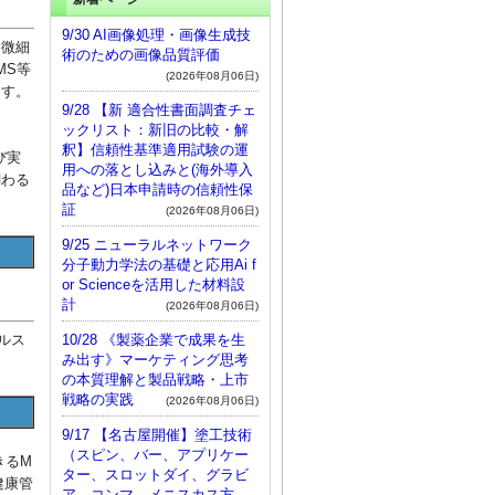
9/30 AI画像処理・画像生成技
、微細
術のための画像品質評価
MS等
(2026年08月06日)
ます。
9/28 【新 適合性書面調査チェ
ックリスト：新旧の比較・解
釈】信頼性基準適用試験の運
び実
用への落とし込みと(海外導入
関わる
品など)日本申請時の信頼性保
証
(2026年08月06日)
9/25 ニューラルネットワーク
分子動力学法の基礎と応用Ai f
or Scienceを活用した材料設
計
(2026年08月06日)
10/28 《製薬企業で成果を生
ルス
み出す》マーケティング思考
の本質理解と製品戦略・上市
戦略の実践
(2026年08月06日)
9/17 【名古屋開催】塗工技術
（スピン、バー、アプリケー
きるM
ター、スロットダイ、グラビ
健康管
ア、コンマ、メニスカス方