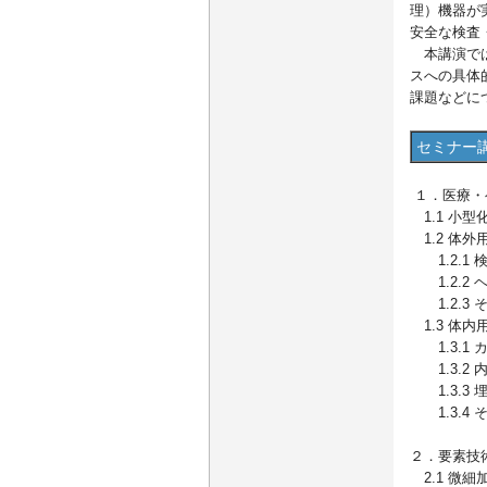
理）機器が
安全な検査
本講演では
スへの具体
課題などに
セミナー
１．医療・
1.1 小
1.2 体外
1.2.1 
1.2.2 
1.2.3 
1.3 体内
1.3.1
1.3.2
1.3.3 
1.3.4 
２．要素技
2.1 微細