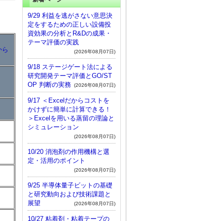
9/29 利益を逃がさない意思決
定をするための正しい設備投
資効果の分析とR&Dの成果・
テーマ評価の実践
から
(2026年08月07日)
9/18 ステージゲート法による
研究開発テーマ評価とGO/ST
OP 判断の実務
(2026年08月07日)
9/17 ＜Excelだからコストを
かけずに簡単に計算できる！
＞Excelを用いる蒸留の理論と
シミュレーション
」
(2026年08月07日)
10/20 消泡剤の作用機構と選
定・活用のポイント
(2026年08月07日)
9/25 半導体量子ビットの基礎
と研究動向および技術課題と
展望
(2026年08月07日)
10/27 粘着剤・粘着テープの