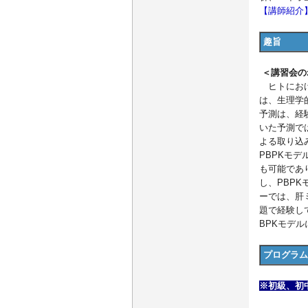
【講師紹介
趣旨
＜講習会の
ヒトにおけ
は、生理学的
予測は、経
いた予測で
よる取り込
PBPKモ
も可能であ
し、PBP
ーでは、肝
題で経験して
BPKモデ
プログラム
※初級、初