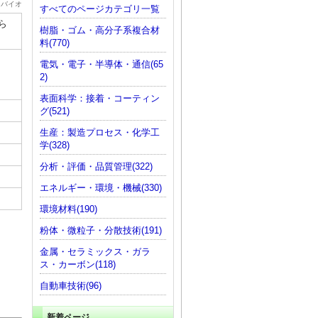
・バイオ
すべてのページカテゴリ一覧
ら
樹脂・ゴム・高分子系複合材
料(770)
電気・電子・半導体・通信(65
2)
表面科学：接着・コーティン
グ(521)
生産：製造プロセス・化学工
学(328)
分析・評価・品質管理(322)
エネルギー・環境・機械(330)
環境材料(190)
粉体・微粒子・分散技術(191)
金属・セラミックス・ガラ
ス・カーボン(118)
自動車技術(96)
新着ページ