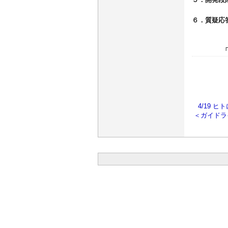
６．質疑応
4/19 
＜ガイドラ