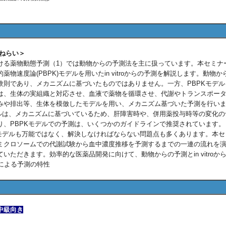
】
ねらい＞
る薬物動態予測（1）では動物からの予測法を主に扱っています。本セミナ
薬物速度論(PBPK)モデルを用いたin vitroからの予測を解説します。動物か
験則であり、メカニズムに基づいたものではありません。一方、PBPKモデル
は、生体の実組織と対応させ、血液で薬物を循環させ、代謝やトランスポー
みや排出等、生体を模倣したモデルを用い、メカニズム基づいた予測を行い
デルは、メカニズムに基づいているため、肝障害時や、併用薬投与時等の変化の
り、PBPKモデルでの予測は、いくつかのガイドラインで推奨されています。
Kモデルも万能ではなく、解決しなければならない問題点も多くあります。本セ
ミクロソームでの代謝試験から血中濃度推移を予測するまでの一連の流れを
いただきます。効率的な医薬品開発に向けて、動物からの予測とin vitroから
ルによる予測の特性
中級向き