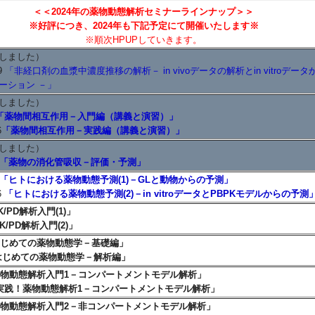
＜＜2024年の薬物動態解析セミナーラインナップ＞＞
※好評につき、2024年も下記予定にて開催いたします※
※順次HPUPしていきます。
しました）
9
「非経口剤の血漿中濃度推移の解析－ in vivoデータの解析とin vitroデータ
ーション －」
しました）
「薬物間相互作用－入門編（講義と演習）」
6
「薬物間相互作用－実践編（講義と演習）」
しました）
「薬物の消化管吸収－評価・予測」
「ヒトにおける薬物動態予測(1)－GLと動物からの予測」
6
「ヒトにおける薬物動態予測(2)－in vitroデータとPBPKモデルからの予測
K/PD解析入門(1)」
D解析入門(2)」
じめての薬物動態学－基礎編」
ての薬物動態学－解析編」
物動態解析入門1－コンパートメントモデル解析」
薬物動態解析1－コンパートメントモデル解析」
物動態解析入門2－非コンパートメントモデル解析」