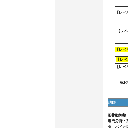
【レベ
【レベ
【レベ
【レベ
【レベ
※お
講師
薬物動態塾
専門分野：
析、バイオ