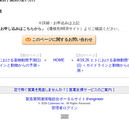
答
※詳細・お申込みは上記
「お申し込みはこちらから」（
遷移先WEBサイト）よりご確認ください。
このページに関するお問い合わせ
【前のページ】
【次のページ】
ヒトにおける薬物動態予測(1)
HOME
4/19,26 ヒトにおける薬物動
インと動物からの予測＞
(1) ＜ガイドラインと動物から
測＞
製造業関連情報総合ポータルサイト＠engineer
© 2026
Cybernavi Inc.
All Rights Reserved.
管理者ログイン
RSS