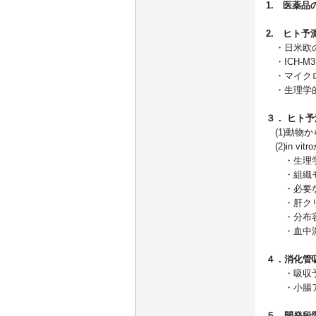
1. 医薬
2. ヒト
・日米欧の
・ICH-M3
・マイクロ
・生理学的
３． ヒト
(1)動物
(2)in vitr
・生理学
・組織モ
・必要なパラメ
・肝クリ
・分布容
・血中濃
４．消化管
・吸収
・小腸ア
５．開発段