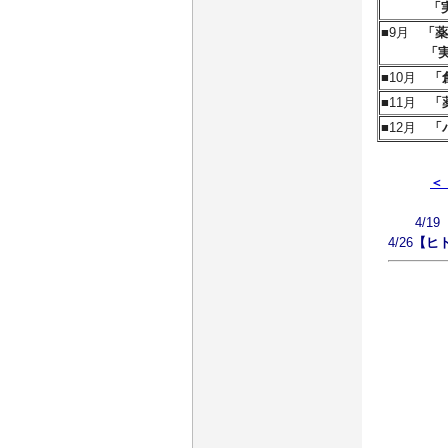
「実践！
■9月
「薬
「実践！
■10月
「
■11月
「
■12月
「
＜
4/19
4/26
【ヒト