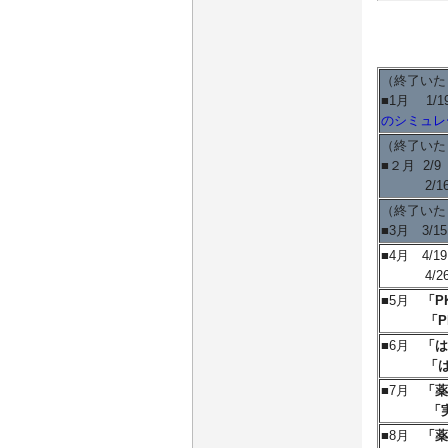
（終了いた
■1月 1/1
のシミュレ
（終了いた
■２月 2/9
2/1
（終了いた
■3月 3/15
■4月 4/19
4/2
■5月
「P
「PK/P
■6月
「は
「はじめ
■7月
「薬
「実践！
■8月
「薬