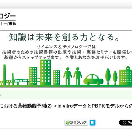
ト
ヒトにおける薬物動態予測(2) ＜in vitroデータとPBPKモデルから