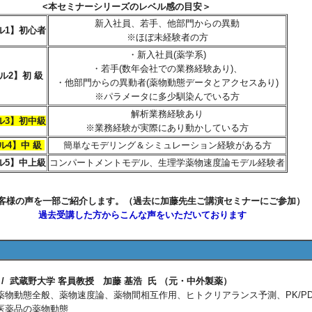
<本セミナーシリーズのレベル感の目安＞
新入社員、若手、他部門からの異動
ル1】初心者
※ほぼ未経験者の方
・新入社員(薬学系)
・若手(数年会社での業務経験あり)、
ル2】初 級
・他部門からの異動者(薬物動態データとアクセスあり)
※パラメータに多少馴染んでいる方
解析業務経験あり
ル3】初中級
※業務経験が実際にあり動かしている方
ル4】中 級
簡単なモデリング＆シミュレーション経験がある方
ル5】中上級
コンパートメントモデル、生理学薬物速度論モデル
経験者
客様の声を一部ご紹介します。（過去に加藤先生ご講演セミナーにご参加）
過去受講した方からこんな声をいただいております
 /
武蔵野大学 客員教授 加藤 基浩 氏 （元・中外製薬）
薬物動態全般、薬物速度論、薬物間相互作用、ヒトクリアランス予測、PK/P
医薬品の薬物動態