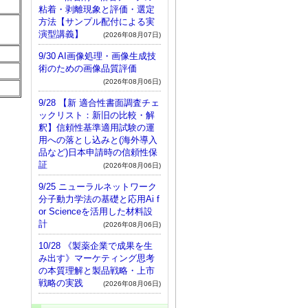
粘着・剥離現象と評価・選定
方法【サンプル配付による実
演型講義】
(2026年08月07日)
9/30 AI画像処理・画像生成技
術のための画像品質評価
(2026年08月06日)
9/28 【新 適合性書面調査チェ
ックリスト：新旧の比較・解
釈】信頼性基準適用試験の運
用への落とし込みと(海外導入
品など)日本申請時の信頼性保
証
(2026年08月06日)
9/25 ニューラルネットワーク
分子動力学法の基礎と応用Ai f
or Scienceを活用した材料設
計
(2026年08月06日)
10/28 《製薬企業で成果を生
み出す》マーケティング思考
の本質理解と製品戦略・上市
戦略の実践
(2026年08月06日)