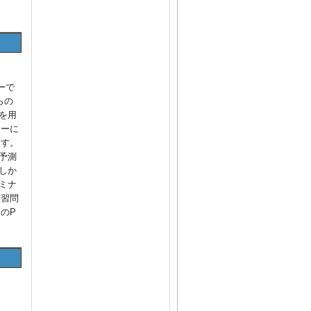
ーで
らの
を用
ターに
ます。
予測
しか
ミナ
演習問
のP