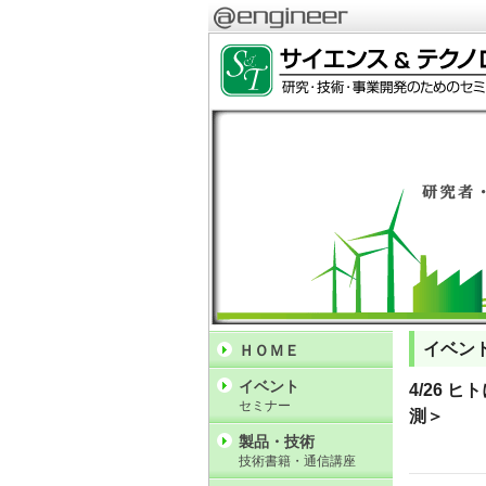
イベン
ＨＯＭＥ
イベント
4/26 
セミナー
測＞
製品・技術
技術書籍・通信講座