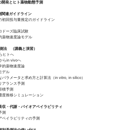
品の開発とヒト薬物動態予測
予測関連ガイドライン
初回投与量推定のガイドライン
ドーズ臨床試験
薬物速度論モデル
予測法 （講義と演習）
からヒトへ
oからin vivoへ
的薬物速度論
デル
ータと求め方と計算法（in vitro, in silico）
アランス予測
積予測
度推移シミュレーション
吸収・代謝・バイオアベイラビリティ
予測
ベイラビリティの予測
階別予測法の使い分け