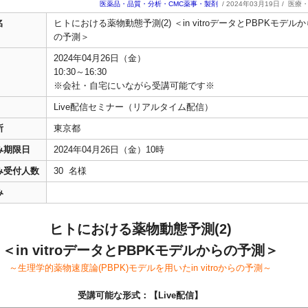
医薬品・品質・分析・CMC薬事・製剤
/ 2024年03月19日 /
医療
名
ヒトにおける薬物動態予測(2) ＜in vitroデータとPBPKモデルか
の予測＞
2024年04月26日（金）
10:30～16:30
※会社・自宅にいながら受講可能です※
Live配信セミナー（リアルタイム配信）
所
東京都
み期限日
2024年04月26日（金）10時
み受付人数
30 名様
み
ヒトにおける薬物動態予測(2)
＜in vitroデータとPBPKモデルからの予測＞
～生理学的薬物速度論(PBPK)モデルを用いたin vitroからの予測～
受講可能な形式：【Live配信】