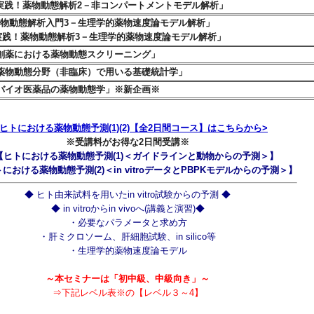
薬物動態解析2－非コンパートメントモデル解析」
物動態解析入門3－生理学的薬物速度論モデル解析」
薬物動態解析3－生理学的薬物速度論モデル解析」
創薬における薬物動態スクリーニング
」
薬物動態分野（非臨床）で用いる基礎統計学」
バイオ医薬品の薬物動態学」
※新企画※
 ヒトにおける薬物動態予測(1)(2)【全2日間コース】はこちらから>
※受講料がお得な2日間受講※
【ヒトにおける薬物動態予測(1)＜ガイドラインと動物からの予測＞】
における薬物動態予測(2)＜in vitroデータとPBPKモデルからの予測＞】
◆ ヒト由来試料を用いたin vitro試験からの予測 ◆
◆ in vitroからin vivoへ(講義と演習)◆
・必要なパラメータと求め方
・肝ミクロソーム、肝細胞試験、in silico等
・生理学的薬物速度論モデル
～本セミナーは「初中級、中級向き」～
⇒下記レベル表※の【レベル３～4】