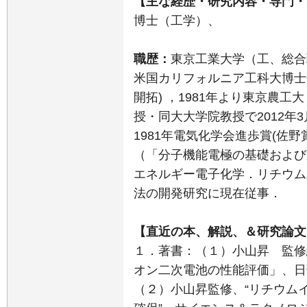
【主な経歴・研究内容・専門・
博士（工学）、
職歴：
東京工業大学（工、総合
米国カリフォルニア工科大博士
開拓) ，1981年より東京農工
授・同大大学院教授で2012年3
1981年電気化学会進歩賞(佐野
（「分子機能電極の基礎および
エネルギー電子化学．リチウム
法の開発研究に現在従事．
【直近の本、解説、＆研究論文
１．著書：（１）小山昇 監修
オン二次電池の性能評価」、日刊
（２）小山昇監修、“リチウム