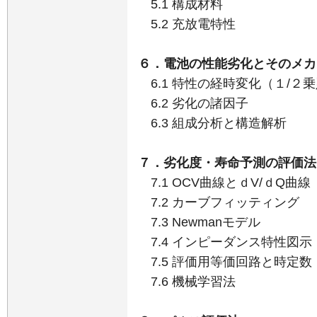
5.1 構成材料
5.2 充放電特性
６．電池の性能劣化とそのメカ
6.1 特性の経時変化（１/２
6.2 劣化の諸因子
6.3 組成分析と構造解析
７．劣化度・寿命予測の評価法
7.1 OCV曲線とｄV/ｄQ曲線
7.2 カーブフィッティング
7.3 Newmanモデル
7.4 インピーダンス特性図示（Cole-C
7.5 評価用等価回路と時定数
7.6 機械学習法