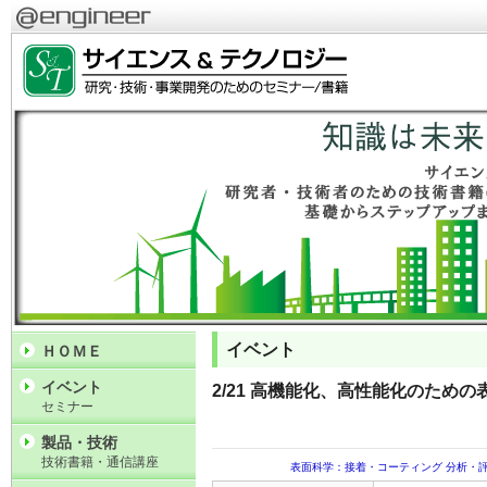
イベント
ＨＯＭＥ
イベント
2/21 高機能化、高性能化のため
セミナー
製品・技術
技術書籍・通信講座
表面科学：接着・コーティング
分析・