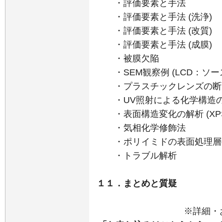
・評価要素と手法
・評価要素と手法 (洗浄)
・評価要素と手法 (改質)
・評価要素と手法 (成膜)
・被膜欠陥
・SEM観察例 (LCD：ソー
・プラスチックレンズの断面
・UV照射による化学構造
・表面構造変化の解析 (XPS
・気相化学修飾法
・ポリイミドの表面処理層
・トラブル解析
１１．まとめと質疑
※詳細・