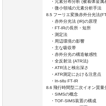
・元素分布分析 (被着体金属
・微小領域の元素分析手法
8.5 フーリエ変換赤外分光法(FT-
・赤外分光法 (IR)の原理
・FT-IRの長所・短所
・測定法
・周辺環境の影響
・主な吸収帯
・赤外分光の構造敏感性
・全反射法 (ATR法)
・ATR法と検出深さ
・ATR測定における注意点
・In-situ FT-IR
8.6 飛行時間型二次イオン質量分析
・SIMSの概念
・TOF-SIMS装置の構成