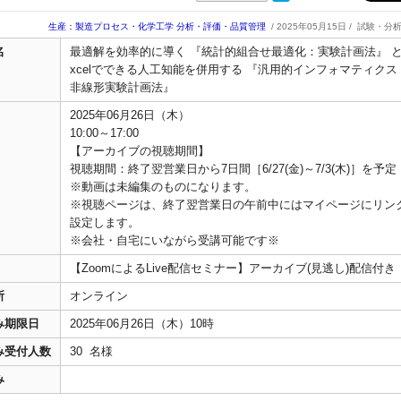
生産：製造プロセス・化学工学
分析・評価・品質管理
/ 2025年05月15日 /
試験・分
名
最適解を効率的に導く 『統計的組合せ最適化：実験計画法』 と
xcelでできる人工知能を併用する 『汎用的インフォマティクス
非線形実験計画法』
2025年06月26日（木）
10:00～17:00
【アーカイブの視聴期間】
視聴期間：終了翌営業日から7日間［6/27(金)～7/3(木)］を予定
※動画は未編集のものになります。
※視聴ページは、終了翌営業日の午前中にはマイページにリン
設定します。
※会社・自宅にいながら受講可能です※
【ZoomによるLive配信セミナー】アーカイブ(見逃し)配信付き
所
オンライン
み期限日
2025年06月26日（木）10時
み受付人数
30 名様
み