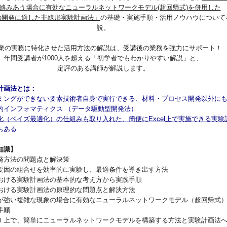
絡みあう場合に有効なニューラルネットワークモデル(超回帰式)を併用した
の開発に適した非線形実験計画法」
の基礎・実施手順・活用ノウハウについて
説。
業の実務に特化させた活用方法の解説は、受講後の業務を強力にサポート！
年間受講者が1000人を超える「初学者でもわかりやすい解説」と、
定評のある講師が解説します。
計画法とは：
ラミングができない要素技術者自身で実行できる、材料・プロセス開発以外に
的インフォマティクス （データ駆動型開発法）
化（ベイズ最適化）の仕組みも取り入れた、簡便にExcel上で実施できる実験
もある
知識】
発方法の問題点と解決策
要因の組合せを効率的に実験し、最適条件を導き出す方法
おける実験計画法の基本的な考え方から実践手順
おける実験計画法の原理的な問題点と解決方法
が強い複雑な現象の場合に有効なニューラルネットワークモデル（超回帰式
手順
ｌ上で、簡単にニューラルネットワークモデルを構築する方法と実験計画法