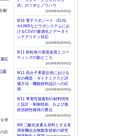
式）のツボとノウハウ
を解
(2026年08月05日)
9/16 電子ラボノート（ELN）
やLIMSなどラボシステムにお
けるCSVの最適化とデータイ
ンテグリティ対応
(2026年08月05日)
9/11 粉粒体の表面改質とコー
ティングの勘どころ
も適応
(2026年08月05日)
計画
9/11 高分子界面近傍における
水の構造・ダイナミクスと評
価方法・機能材料設計への応
用
(2026年08月05日)
9/11 導電性接着剤の材料特性
と設計・制御技術、および接
続信頼性確保の要点
(2026年08月05日)
）を併
9/8 二酸化炭素を原料とする有
用有機化合物製造技術の研究
への応
開発動向と展望