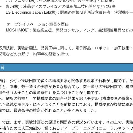
6月～ パナソニック(株)：生活家電の要素技術、製品開発などに従事。
1月～ 東レ(株)：液晶ディスプレイなどの微細加工技術開発などに従事
～ LG Electronics Japan Lab(株)：関西の新規研究所設立責任者、洗濯機チ
ンイノベーション室長を歴任
5月～ MOSHIMO研：製造業支援、開発コンサルティング、生活関連用品など
応用技術、実験計画法、品質工学に関して、電子部品・ロボット・加工技術
家電などの分野で、約30年の経験を持つ。
趣旨
は、少ない実験回数で多くの構成要素が関係する現象の解析が可能です。
うと、本来、数千通りの実験が必要な場合でも、数十通りの実験回数で、構
組合せ（因子ごとの最適条件）を見つけることが可能です。
ら、解析の前提として構成要素の組合せ効果が線形モデル（構成要素の影響
れた単純なモデル）にもとづくことを前提にしており、構成要素が複雑に絡
発では、最適条件の推定が外れることが多々ありました。
では、まず、実験計画法の原理と問題点の解説を行います。その上で、実
を補うために人工知能の一種であるディープラーニング（ニューラルネット