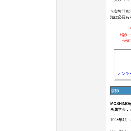
※実験計画
識は必要あ
上記につ
受講者
オンラ
講師
MOSHIM
所属学会：
1993年
人の聴感