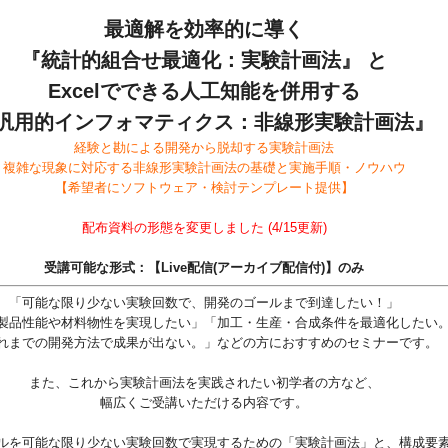
最適解を効率的に導く
『統計的組合せ最適化：実験計画法』 と
Excelでできる人工知能を併用する
汎用的インフォマティクス：非線形実験計画法』
経験と勘による開発から脱却する実験計画法
複雑な現象に対応する非線形実験計画法の基礎と実施手順・ノウハウ
【希望者にソフトウェア・検討テンプレート提供】
配布資料の形態を変更しました (4/15更新)
受講可能な形式：【Live配信(アーカイブ配信付)】のみ
「可能な限り少ない実験回数で、開発のゴールまで到達したい！」
製品性能や材料物性を実現したい」「加工・生産・合成条件を最適化したい
れまでの開発方法で成果が出ない。」などの方におすすめのセミナーです。
また、これから実験計画法を実践されたい初学者の方など、
幅広くご受講いただける内容です。
ルを可能な限り少ない実験回数で実現するための「実験計画法」と、
構成要