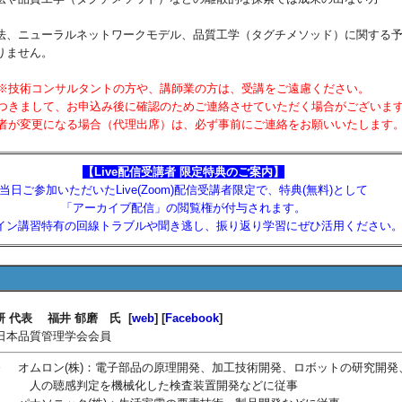
法、ニューラルネットワークモデル、品質工学（タグチメソッド）に関する
りません。
※技術コンサルタントの方や、講師業の方は、受講をご遠慮ください。
きまして、お申込み後に確認のためご連絡させていただく場合がございま
が変更になる場合（代理出席）は、必ず事前にご連絡をお願いいたします
【Live配信受講者 限定特典のご案内】
当日ご参加いただいたLive(Zoom)配信受講者限定で、特典(無料)として
「アーカイブ配信」の閲覧権が付与されます。
イン講習特有の回線トラブルや聞き逃し、振り返り学習にぜひ活用ください
O研 代表 福井 郁磨 氏 [
web
] [
Facebook
]
日本品質管理学会会員
4月～ オムロン(株)：電子部品の原理開発、加工技術開発、ロボットの研究開発
判定を機械化した検査装置開発などに従事