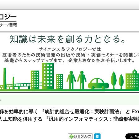
ト
最適解を効率的に導く 『統計的組合せ最適化：実験計画法』 と Exc
人工知能を併用する 『汎用的インフォマティクス：非線形実験