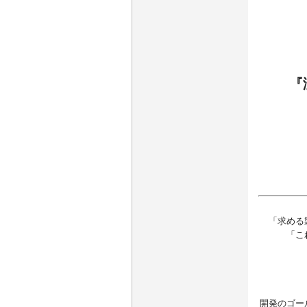
『
「求める
「こ
開発のゴー