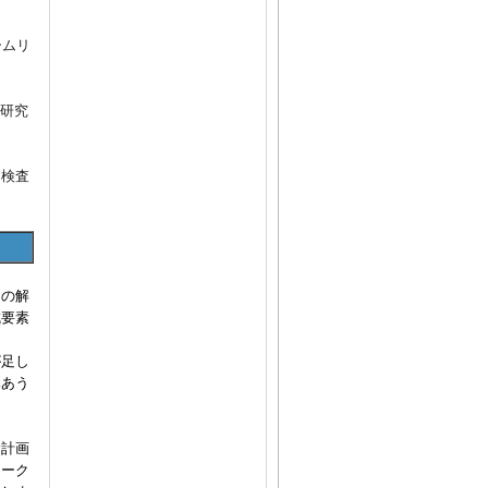
ームリ
の研究
・検査
その解
成要素
が足し
みあう
験計画
ワーク