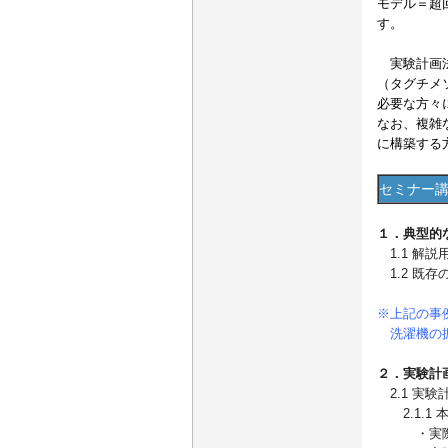
モデル＝超
す。
実験計画法
（タグチメ
必要な方々
なお、複雑
に構築する
セミナー
１．典型的
1.1 解説
1.2 既
※上記の事
洗濯機の振
２．実験計
2.1 実験
2.1.1
・実際