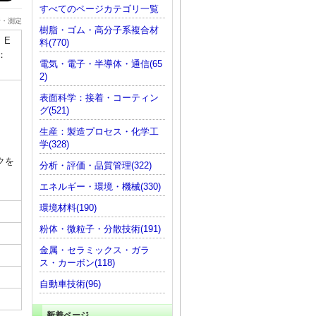
すべてのページカテゴリ一覧
析・測定
樹脂・ゴム・高分子系複合材
 E
料(770)
：
電気・電子・半導体・通信(65
2)
表面科学：接着・コーティン
グ(521)
生産：製造プロセス・化学工
学(328)
クを
分析・評価・品質管理(322)
エネルギー・環境・機械(330)
環境材料(190)
粉体・微粒子・分散技術(191)
金属・セラミックス・ガラ
ス・カーボン(118)
自動車技術(96)
新着ページ