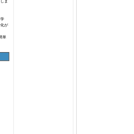
たしま
工学
適化が
簡単