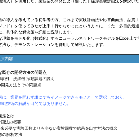
回帰式）を併用した、製造業の開発により適した非線形実験計画法を解説い
の導入を考えている初学者の方、これまで実験計画法や応答曲面法、品質
ソッド）を使ってみたが上手く行かなかったという方々に、また、多目的最
に、具体的な解決策を詳細に説明します。
な現象をモデル化（数式化）するニューラルネットワークモデルをExcel上で
方法も、デモンストレーションを併用して解説いたします。
講演内容
な既存の開発方法の問題点
用事例 洗濯機 振動課題の説明
存の開発方法とその問題点
例は、業界を問わず誰にでもイメージできるモノとして選択しており、
動技術の解説が目的ではありません。
画法とは
計画法の概要
 本来必要な実験回数よりも少ない実験回数で結果を出す方法の概念
の解析方法