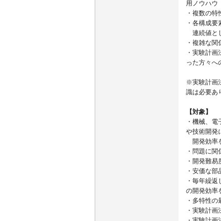
用ノウハウ
・複数の特
・各構成要
連続値とし
・複雑な関
・実験計画
った方々へ
※実験計画
識は必要あ
【対象】
・機械、電
や技術開発
開発効率
・問題に関
・開発難易
・安価な部
・毎年繰返
の開発効率
・多特性の
・実験計画
・実験計画