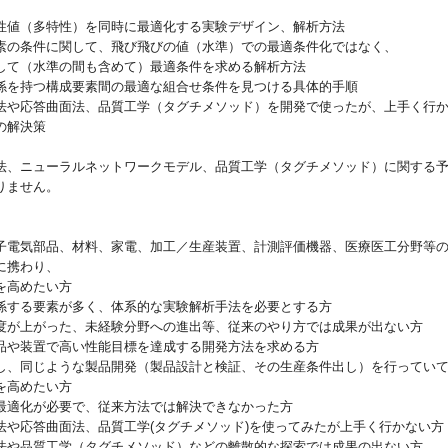
性値（多特性）を同時に最適化する実験デザイン、解析方法
素の条件に関して、飛び飛びの値（水準）での最適条件化ではなく、
て（水準の間も含めて）最適条件を求める解析方法
係を持つ構成要素間の最適な組合せ条件を見つける具体的手順
法や応答曲面法、品質工学（タグチメソッド）を開発で使ったが、上手く行
の解決策
法、ニューラルネットワークモデル、品質工学（タグチメソッド）に関する
りません。
子電気部品、材料、家電、加工／生産装置、計測評価機器、医療医工分野等
に携わり、
を高めたい方
係する要素が多く、体系的な実験解析手法を必要とする方
度が上がった、未経験分野への進出等、従来のやり方では成果が出ない方
品や装置で高い性能目標を達成する開発方法を求める方
し、同じような製品開発（製品設計と検証、その生産条件出し）を行ってい
を高めたい方
最適化が必要で、従来方法では解決できなかった方
法や応答曲面法、品質工学(タグチメソッド)を使ってみたが上手く行かない方
法や品質工学（タグチメソッド）などの離散的な探索では成果の出ない方