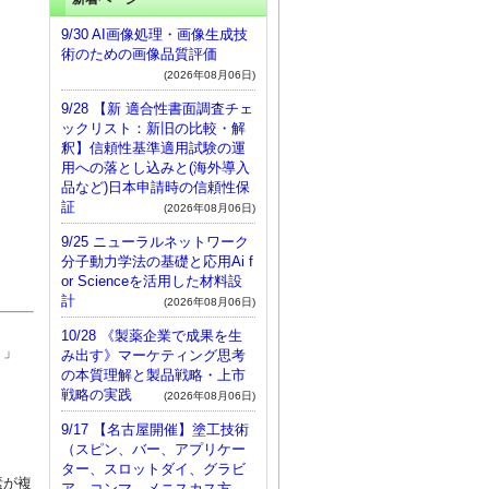
9/30 AI画像処理・画像生成技
術のための画像品質評価
(2026年08月06日)
9/28 【新 適合性書面調査チェ
ックリスト：新旧の比較・解
釈】信頼性基準適用試験の運
用への落とし込みと(海外導入
品など)日本申請時の信頼性保
証
(2026年08月06日)
9/25 ニューラルネットワーク
分子動力学法の基礎と応用Ai f
or Scienceを活用した材料設
計
(2026年08月06日)
10/28 《製薬企業で成果を生
。」
み出す》マーケティング思考
の本質理解と製品戦略・上市
戦略の実践
(2026年08月06日)
9/17 【名古屋開催】塗工技術
（スピン、バー、アプリケー
ター、スロットダイ、グラビ
素が複
ア、コンマ、メニスカス方