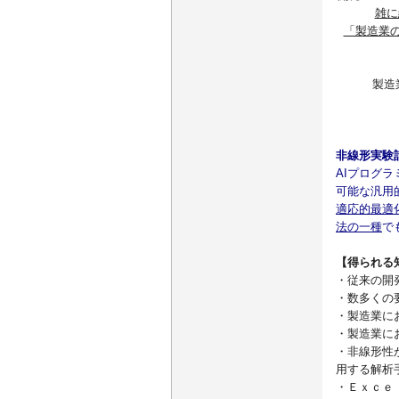
雑に
「製造業
製造
非線形実験
AIプログ
可能な汎用
適応的最適
法の一種
で
【得られる
・従来の開
・数多くの
・製造業に
・製造業に
・非線形性
用する解析
・Ｅｘｃｅ