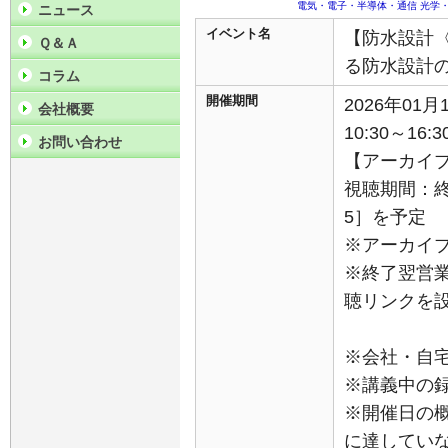
電気・電子・半導体・通信
光学
ニュース
イベント名
【防水設計
Ｑ＆Ａ
る防水設計
コラム
開催期間
2026年01
会社概要
10:30～16:3
お問い合わせ
【アーカイ
視聴期間：終了
5］を予定
※アーカイ
※終了翌営
聴リンクを
※会社・自
※講義中の
※開催日の
に達してい