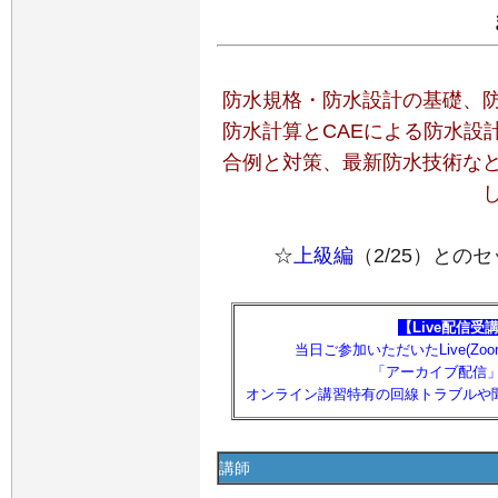
防水規格・防水設計の基礎、
防水計算とCAEによる防水設
合例と対策、最新防水技術な
☆
上級編
（2/25）との
【Live配信受
当日ご参加いただいたLive(Z
「アーカイブ配信
オンライン講習特有の回線トラブルや
講師