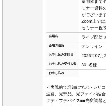
※開催まで
ミナー資料
がございま
Zoom上で
セミナー視
会場名
ライブ配信
会場の住所
オンライン
お申し込み期限日
2026年07
お申し込み受付人数
30 名様
お申し込み
＜実践的で詳細に学ぶ＞シリコ
波路、光部品、光ファイバ結合
クティブデバイス■■光変調器