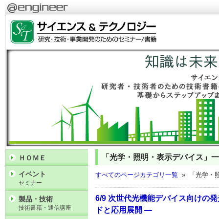
「光学・照明・表示デバイス」一
ＨＯＭＥ
イベント
すべてのページカテゴリ一覧
» 「光学・
セミナー
6/9 次世代光機能デバイス向けの
製品・技術
技術書籍・通信講座
ドと応用展開 ―