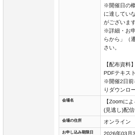
※開催日の
に達してい
がございま
※詳細・お
らから」（
さい。
【配布資料
PDFテキス
※開催2日前
りダウンロ
会場名
【Zoomに
(見逃し)配
会場の住所
オンライン
お申し込み期限日
2026年03