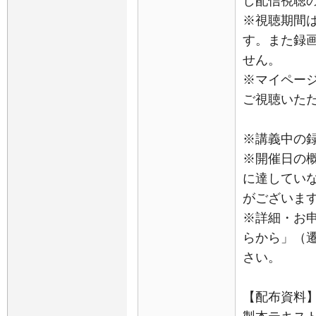
し配信視聴
※視聴期間
す。また録
せん。
※マイページ
ご視聴いた
※講義中の
※開催日の
に達してい
がございま
※詳細・お
らから」（
さい。
【配布資料