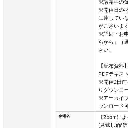
※講義中の
※開催日の
に達してい
がございま
※詳細・お
らから」（
さい。
【配布資料
PDFテキス
※開催2日前
りダウンロ
※アーカイ
ウンロード
会場名
【Zoomに
(見逃し)配