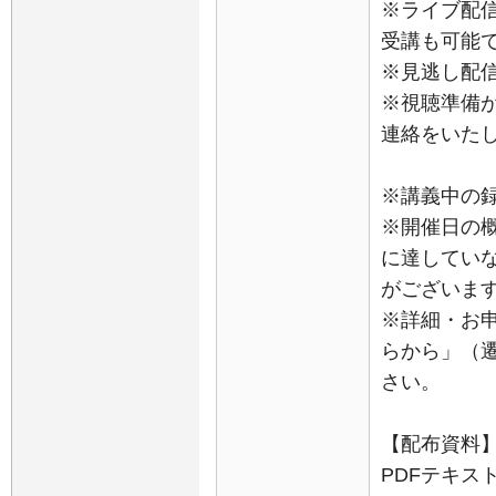
※ライブ配
受講も可能
※見逃し配
※視聴準備
連絡をいた
※講義中の
※開催日の
に達してい
がございま
※詳細・お
らから」（
さい。
【配布資料
PDFテキスト