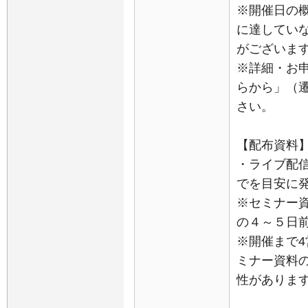
※開催日の
に達してい
がございま
※詳細・お
らから」（
さい。
【配布資料
・ライブ配
でを目安に発
※セミナー
の４～５日
※開催まで
ミナー資料
性がありま