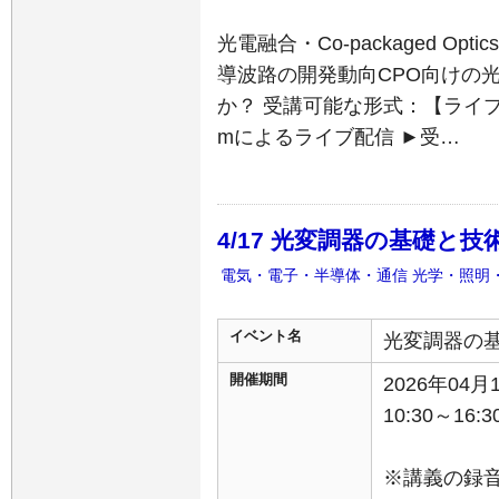
光電融合・Co-packaged Op
導波路の開発動向CPO向けの
か？ 受講可能な形式：【ライブ
mによるライブ配信 ►受…
4/17 光変調器の基礎と技
電気・電子・半導体・通信
光学・照明
イベント名
光変調器の
開催期間
2026年04
10:30～16:3
※講義の録