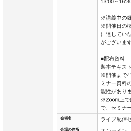
13:00～16:3
※講義中の
※開催日の
に達してい
がございま
■配布資料
製本テキスト
※開催まで
ミナー資料
能性があり
※Zoom上
で、セミナ
会場名
ライブ配信
会場の住所
オンライン