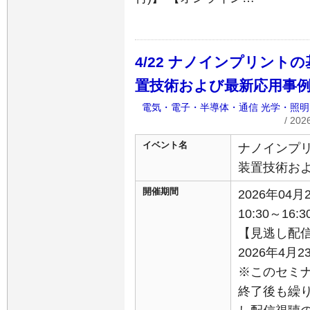
4/22 ナノインプリント
置技術および最新応用事
電気・電子・半導体・通信
光学・照明
/ 20
イベント名
ナノインプ
装置技術お
開催期間
2026年04
10:30～16:3
【見逃し配
2026年4月2
※このセミ
終了後も繰