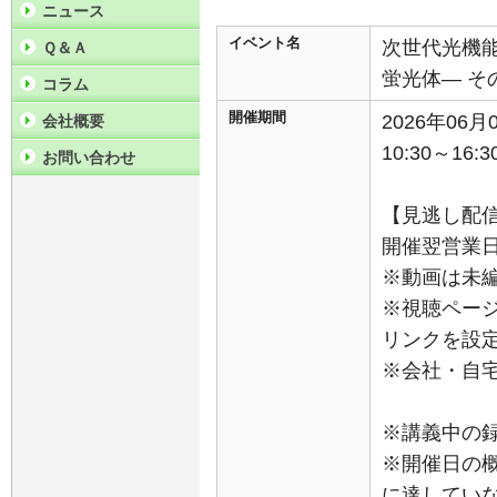
ニュース
イベント名
次世代光機
Ｑ＆Ａ
蛍光体― そ
コラム
開催期間
2026年06
会社概要
10:30～16:3
お問い合わせ
【見逃し配
開催翌営業日か
※動画は未
※視聴ペー
リンクを設
※会社・自
※講義中の
※開催日の
に達してい