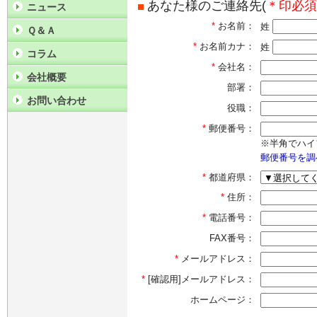
あなた様のご連絡先(
＊印必須
ニュース
*
お名前：
姓
Ｑ＆Ａ
*
お名前カナ：
姓
コラム
*
会社名：
会社概要
部署：
お問い合わせ
役職：
*
郵便番号：
※半角でハイ
郵便番号を調
*
都道府県：
*
住所：
*
電話番号：
FAX番号：
*
メールアドレス：
*
[確認用]メールアドレス：
ホームページ：