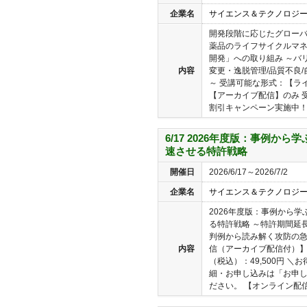
企業名
サイエンス＆テクノロジ
開発段階に応じたグローバル
薬品のライフサイクルマネジ
開発」への取り組み ～バ
内容
変更・逸脱管理/品質不良/
～ 受講可能な形式：【ラ
【アーカイブ配信】のみ 受
割引キャンペーン実施中！／
6/17 2026年度版：事例か
速させる特許戦略
開催日
2026/6/17～2026/7/2
企業名
サイエンス＆テクノロジ
2026年度版：事例から
る特許戦略 ～特許期間延
判例から読み解く攻防の急
内容
信（アーカイブ配信付）】
（税込）：49,500円 
細・お申し込みは「お申
ださい。 【オンライン配信