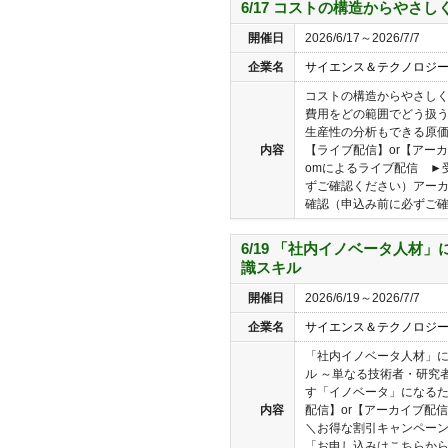
6/17 コストの構造からやさ
開催日
2026/6/17～2026/7/7
企業名
サイエンス＆テクノロジ
コストの構造からやさしく
費用をどの範囲でどう扱
生産性の分析もできる原価
内容
【ライブ配信】or【アーカ
omによるライブ配信 ►
ずご確認ください）アー
確認（申込み前に必ずご確認
6/19 「社内イノベータ人材
識スキル
開催日
2026/6/19～2026/7/7
企業名
サイエンス＆テクノロジ
「社内イノベータ人材」
ル ～単なる技術者・研究
す「イノベータ」になるた
内容
配信】or【アーカイブ配信
＼お得な割引キャンペー
「お申し込みはこちらから