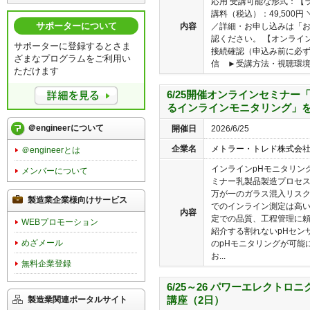
応用 受講可能な形式：【ラ
講料（税込）：49,500
サポーターについて
内容
／詳細・お申し込みは「
認ください。 【オンライ
サポーターに登録するとさま
接続確認（申込み前に必ず
ざまなプログラムをご利用い
信 ►受講方法・視聴環境確
ただけます
6/25開催オンラインセミナ
るインラインモニタリング」
＠engineerについて
開催日
2026/6/25
企業名
メトラー・トレド株式会
＠engineerとは
インラインpHモニタリング
メンバーについて
ミナー乳製品製造プロセ
万が一のガラス混入リスク
製造業企業様向けサービス
でのインライン測定は高
内容
定での品質、工程管理に
WEBプロモーション
紹介する割れないpHセン
めざメール
のpHモニタリングが可能
お...
無料企業登録
6/25～26 パワーエレクト
講座（2日）
製造業関連ポータルサイト