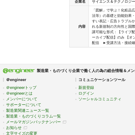
企業名
サイエンス＆テクノロジ
「図解」で学ぶ！化粧品
法等）の基礎と効能効果・
すい表記・広告トラブル
内容
れる新規制の方向性と国際
講可能な形式：【ライブ配
ーカイブ配信】のみ 【オン
配信 ►受講方法・接続確認
製造業・ものづくり企業で働く人の為の総合情報＆メン
＠engineer
コミュニケーションツール
＠engineerトップ
新規登録
＠engineerとは
ログイン
メンバーについて
ソーシャルコミュニティ
サポーターについて
製造業関連ニュース一覧
製造業・ものづくりコラム一覧
メールマガジンバックナンバー
お知らせ
文字サイズの変更