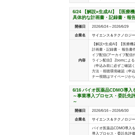
6/24 【解説×生成AI】【医
具体的な計画書・記録書・報
開催日
2026/6/24～2026/6/29
企業名
サイエンス＆テクノロジ
【解説×生成AI】【医療
計画書・記録書・ 報告書
イブ配信(アーカイブ配信付
内容
ライン配信】 Zoomに
（申込み前に必ずご確認
方法・視聴環境確認（申
ナー視聴はマイページからお
6/16 バイオ医薬品CDMO
～事業導入プロセス・委託先
～
開催日
2026/6/16～2026/6/30
企業名
サイエンス＆テクノロジ
バイオ医薬品CDMO導入
導入プロセス・委託先評価