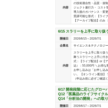
の技術適合性・品質・規
内容
ジェクト遂行力・ コスト
導入後のガバナンス・変更
受講可能な形式：【ライブ
【アーカイブ配信】のみ 【
6/15 スラリーを上手に取り
開催日
2026/6/15～2026/7/1
企業名
サイエンス＆テクノロジ
スラリーを上手に取り扱う
舞うスラリーと上手に付き
式：【ライブ配信】or【
内容
込）：55,000円 ＼お
お申し込みは「お申し込
い。 【オンライン配信】
（申込み前に必ずご確認くだ
6/17 開発段階に応じたグロー
Q12「医薬品のライフサイクル
Q14「分析法の開発」への取
開催日
2026/6/17～2026/7/1