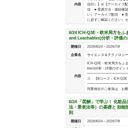
内容
信付）】or【アーカイブ配
信 ►受講方法・接続確
い）アーカイブ配信 ►
に必ずご確認ください）セミ
6/24 ICH-Q3E・欧米局方をふまえ
and Leachables)分析・評
開催日
2026/6/24～2026/7/8
企業名
サイエンス＆テクノロジ
ICH-Q3E・欧米局方をふまえたE&
bles)分析・評価のポイ
━━━━━━━━━━━━
内容
ス 【Bコース：ICH Q3
━━━━━━━━━━━━
同業他社のご参加は、お断り
6/24 「図解」で学ぶ！ 化
法・景表法等）の基礎と 効能
則
開催日
2026/6/24～2026/7/8