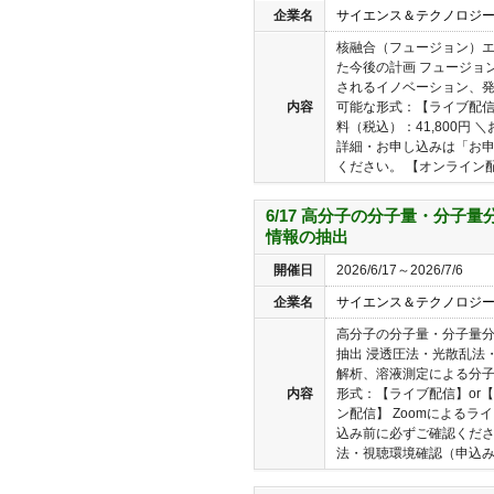
企業名
サイエンス＆テクノロジ
核融合（フュージョン）
た今後の計画 フュージョ
されるイノベーション、発
内容
可能な形式：【ライブ配信
料（税込）：41,800円
詳細・お申し込みは「お
ください。 【オンライン配
6/17 高分子の分子量・分子
情報の抽出
開催日
2026/6/17～2026/7/6
企業名
サイエンス＆テクノロジ
高分子の分子量・分子量
抽出 浸透圧法・光散乱法
解析、溶液測定による分子
内容
形式：【ライブ配信】or
ン配信】 Zoomによるラ
込み前に必ずご確認くだ
法・視聴環境確認（申込み前