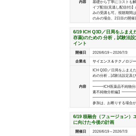
内容
基礎から丁寧にコストも解
イブ配信(見逃し配信付)
みの受講も可。視聴期間
のみの場合、2日目の開催日7
6/19 ICH Q3D／日局をふ
存薬)のための 分析，試験法
イント
開催日
2026/6/19～2026/7/3
企業名
サイエンス＆テクノロジ
ICH Q3D／日局をふま
めの分析，試験法設定及び
━━━━━━━━━━━
内容
━━━ICH医薬品不純物分析
素不純物分析編】━━━
━━━━━━━━━━━━
参加は、お断りする場合がご
6/19 核融合（フュージョン
に向けた今後の計画
開催日
2026/6/19～2026/7/3