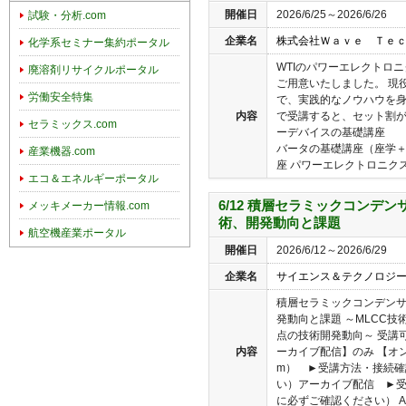
開催日
2026/6/25～2026/6/26
試験・分析.com
企業名
株式会社Ｗａｖｅ Ｔｅ
化学系セミナー集約ポータル
WTIのパワーエレクトロ
廃溶剤リサイクルポータル
ご用意いたしました。 現
労働安全特集
で、実践的なノウハウを
内容
で受講すると、セット割が
セラミックス.com
ーデバイスの基礎講座
バータの基礎講座（座学＋
産業機器.com
座 パワーエレクトロニクス分
エコ＆エネルギーポータル
6/12 積層セラミックコンデン
メッキメーカー情報.com
術、開発動向と課題
航空機産業ポータル
開催日
2026/6/12～2026/6/29
企業名
サイエンス＆テクノロジ
積層セラミックコンデンサ
発動向と課題 ～MLCC
点の技術開発動向～ 受講
内容
ーカイブ配信】のみ 【オン
m） ►受講方法・接続
い）アーカイブ配信 ►
に必ずご確認ください） AIサ