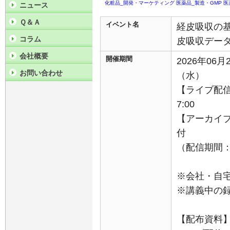
化粧品_開発・マーケティング
医薬品_製造・GMP
医
ニュース
Ｑ＆Ａ
イベント名
経皮吸収の
コラム
皮吸収デー
会社概要
開催期間
2026年06月
お問い合わせ
（水）
【ライブ配信】
7:00
【アーカイブ
付
（配信期間：7
※会社・自
※講義中の
【配布資料