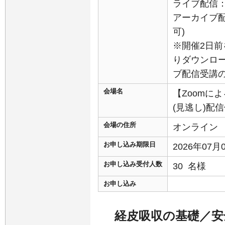
ライブ配信：
アーカイブ配
可)
※開催2日前
りダウンロ
ブ配信受講
会場名
【Zoomに
(見逃し)配
会場の住所
オンライン
お申し込み期限日
2026年07
お申し込み受付人数
30 名様
お申し込み
経皮吸収の基礎／安