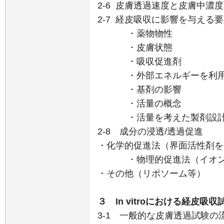
2-6 皮膚透過速度と皮膚中濃度
2-7 経皮吸収に影響を与える
・薬物物性
・皮膚状態
・吸収促進剤
・外部エネルギーを利用
・基剤の影響
・活量の概念
・活量を考えた製剤設計
2-8 成分の浸透/透過促進
・化学的促進法（界面活性剤を
・物理的促進法（イオント
・その他（リポソーム等）
３ In vitroにおける経皮吸
3-1 一般的な皮膚透過試験の