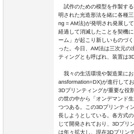
試作のための模型を作製する
明された光造形法を緒に各種三次元積層造
ng = AM法)が発明され発展
経過して消滅したことを契機に2
ーム」が起こり新しいものづく
った。今日、AM法は三次元の出
ティングとも呼ばれ、装置は3
我々の生活環境や製造業においてデ
ansformation=DX)が
3Dプリンティングが重要な役
の世の中から「オンデマンド生
つつある。この3Dプリンティ
長しようとしている。各方式の
じて開発されており、3Dプリ
は年々拡大し、現在3Dプリン