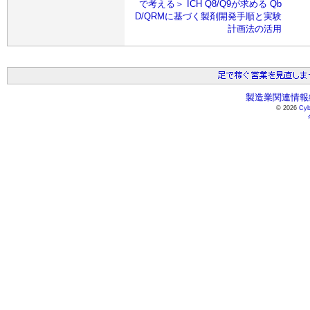
で考える＞ ICH Q8/Q9が求める Qb
D/QRMに基づく製剤開発手順と実験
計画法の活用
製造業関連情報総
© 2026
Cyb