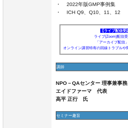
・ 2022年版GMP事例集
・ ICH Q9、Q10、11、12
【ライブ配信受
ライブ(Zoom)配
「アーカイブ配信
オンライン講習特有の回線トラブルや
講師
NPO－QAセンター 理事兼事
エイドファーマ 代表
高平 正行 氏
セミナー趣旨