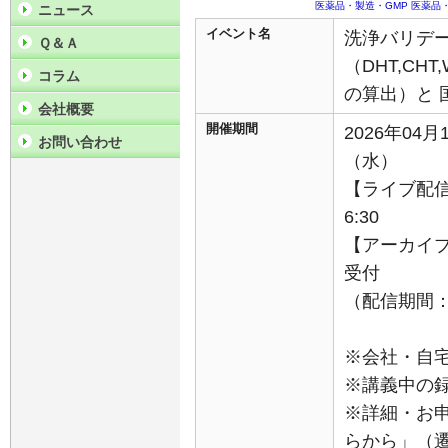
医薬品・製造・GMP
医薬品
ニュース
イベント名
洗浄バリデ
Ｑ＆Ａ
（DHT,C
コラム
の算出）と
会社概要
開催期間
2026年04月
お問い合わせ
（水）
【ライブ配信】
6:30
【アーカイブ
受付
（配信期間：4
※会社・自
※講義中の
※詳細・お
らから」（