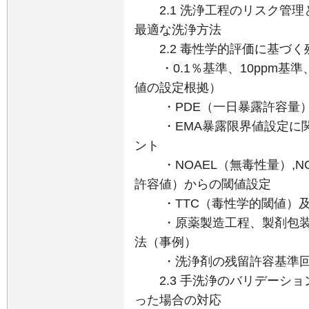
2.1 洗浄工程のリスク管理
最適な洗浄方法
2.2 毒性学的評価に基づく
・0.1％基準、10ppm基準、目
値の設定根拠）
・PDE（一日暴露許容量
・EMA暴露限界値設定に関
ント
・NOAEL（無毒性量）,NO
許容値）からの閾値設定
・TTC（毒性学的閾値）及び
・原薬製造工程、製剤包装
法（事例）
・洗浄剤の残留許容基準回
2.3 手洗浄のバリデーショ
った場合の対応