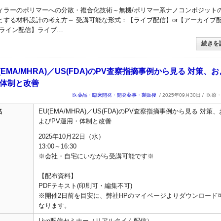
ィラーのポリマーへの分散・複合化技術～無機/ポリマー系ナノコンポジット
とする材料設計の考え方～ 受講可能な形式：【ライブ配信】or【アーカイブ
ンライン配信】ライブ…
続きを
 EU(EMA/MHRA)／US(FDA)のPV査察指摘事例から見る 対策、
・体制と改善
医薬品・臨床開発・開発薬事・製販後
/ 2025年09月30日 /
医療
名
EU(EMA/MHRA)／US(FDA)のPV査察指摘事例から見る 対策、
よびPV運用・体制と改善
2025年10月22日（水）
13:00～16:30
※会社・自宅にいながら受講可能です※
【配布資料】
PDFテキスト(印刷可・編集不可)
※開催2日前を目安に、弊社HPのマイページよりダウンロード
なります。
Live配信セミナー（リアルタイム配信）