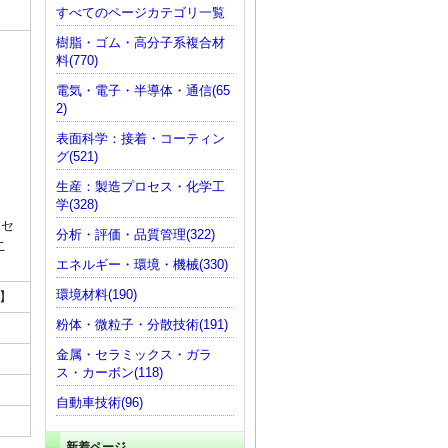
すべてのページカテゴリ一覧
樹脂・ゴム・高分子系複合材
料(770)
電気・電子・半導体・通信(65
2)
表面科学：接着・コーティン
グ(521)
生産：製造プロセス・化学工
学(328)
、セ
分析・評価・品質管理(322)
こ
エネルギー・環境・機械(330)
環境材料(190)
講】
粉体・微粒子・分散技術(191)
金属・セラミックス・ガラ
ス・カーボン(118)
自動車技術(96)
新着ページ