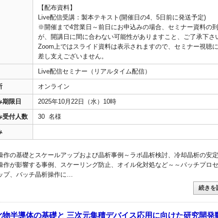
【配布資料】
Live配信受講：製本テキスト(開催日の4、5日前に発送予定)
※開催まで4営業日～前日にお申込みの場合、セミナー資料の
が、開講日に間に合わない可能性がありますこと、ご了承下さ
Zoom上ではスライド資料は表示されますので、セミナー視聴
差し支えございません。
Live配信セミナー（リアルタイム配信）
所
オンライン
み期限日
2025年10月22日（水）10時
み受付人数
30 名様
み
操作の基礎とスケールアップおよび晶析事例～ラボ晶析検討、冷却晶析の安
操作が影響する事例、スケーリング防止、オイル化対処など～～バッチプロ
ップ、バッチ晶析操作に…
続きを
4 酸化物半導体の基礎と 三次元集積デバイス応用に向けた研究開発