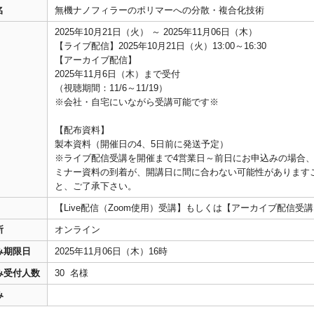
名
無機ナノフィラーのポリマーへの分散・複合化技術
2025年10月21日（火） ～ 2025年11月06日（木）
【ライブ配信】2025年10月21日（火）13:00～16:30
【アーカイブ配信】
2025年11月6日（木）まで受付
（視聴期間：11/6～11/19）
※会社・自宅にいながら受講可能です※
【配布資料】
製本資料（開催日の4、5日前に発送予定）
※ライブ配信受講を開催まで4営業日～前日にお申込みの場合
ミナー資料の到着が、開講日に間に合わない可能性があります
と、ご了承下さい。
【Live配信（Zoom使用）受講】もしくは【アーカイブ配信受
所
オンライン
み期限日
2025年11月06日（木）16時
み受付人数
30 名様
み