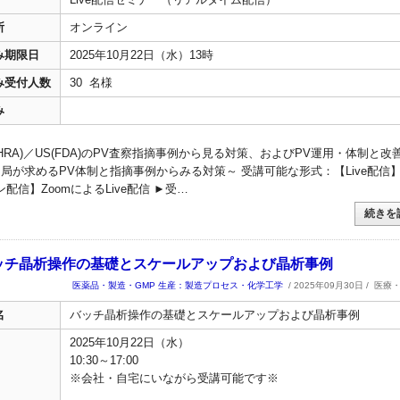
所
オンライン
み期限日
2025年10月22日（水）13時
み受付人数
30 名様
み
/MHRA)／US(FDA)のPV査察指摘事例から見る対策、およびPV運用・体制と改
JP当局が求めるPV体制と指摘事例からみる対策～ 受講可能な形式：【Live配信
配信】ZoomによるLive配信 ►受…
続きを
2 バッチ晶析操作の基礎とスケールアップおよび晶析事例
医薬品・製造・GMP
生産：製造プロセス・化学工学
/ 2025年09月30日 /
医療
名
バッチ晶析操作の基礎とスケールアップおよび晶析事例
2025年10月22日（水）
10:30～17:00
※会社・自宅にいながら受講可能です※