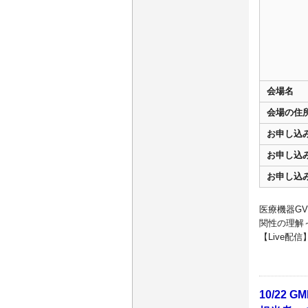
会場名
会場の住
お申し込
お申し込
お申し込
医療機器G
関性の理解
【Live配
10/22