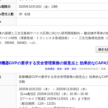
み期限日
2025年10月24日（金）13時
み受付人数
30 名様
み
体の基礎と三次元集積デバイス応用に向けた研究開発動向～ 酸化物半導体の
デバイス特性（薄膜形成・トランジスタ形成技術） ～～ 三次元集積化技術（
、DRAM、NAND）への…
続きを
 医療機器GVPの要求する安全管理業務の留意点と 効果的なCAPA
医療機器・開発・薬事・製造
/ 2025年09月30日 /
医療
名
医療機器GVPの要求する安全管理業務の留意点と 効果的なCAP
活動
2025年10月23日（木） ～ 2025年11月06日（木）
【Live配信】2025年10月23日（木）10:30～16:30
【アーカイブ受講】2025年11月6日（木）まで受付
（配信期間：11/6～11/20）