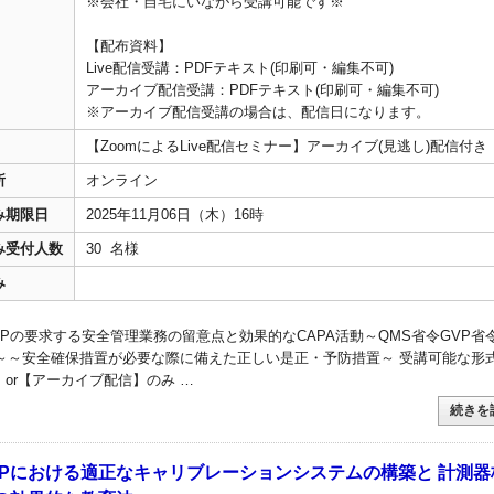
※会社・自宅にいながら受講可能です※
【配布資料】
Live配信受講：PDFテキスト(印刷可・編集不可)
アーカイブ配信受講：PDFテキスト(印刷可・編集不可)
※アーカイブ配信受講の場合は、配信日になります。
【ZoomによるLive配信セミナー】アーカイブ(見逃し)配信付き
所
オンライン
み期限日
2025年11月06日（木）16時
み受付人数
30 名様
み
VPの要求する安全管理業務の留意点と効果的なCAPA活動～QMS省令GVP省
～～安全確保措置が必要な際に備えた正しい是正・予防措置～ 受講可能な形
信】or【アーカイブ配信】のみ …
続きを
 GMPにおける適正なキャリブレーションシステムの構築と 計測