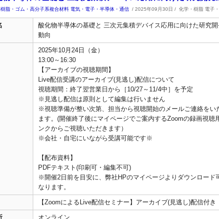
樹脂・ゴム・高分子系複合材料
電気・電子・半導体・通信
/ 2025年09月30日 /
化学・樹脂 電子
名
酸化物半導体の基礎と 三次元集積デバイス応用に向けた研究開
動向
2025年10月24日（金）
13:00～16:30
【アーカイブの視聴期間】
Live配信受講のアーカイブ(見逃し)配信について
視聴期間：終了翌営業日から［10/27～11/4中］を予定
※見逃し配信は原則として編集は行いません
※視聴準備が整い次第、担当から視聴開始のメールご連絡をい
ます。(開催終了後にマイページでご案内するZoomの録画視聴
ンクからご視聴いただきます）
※会社・自宅にいながら受講可能です※
【配布資料】
PDFテキスト(印刷可・編集不可)
※開催2日前を目安に、弊社HPのマイページよりダウンロード
なります。
【ZoomによるLive配信セミナー】アーカイブ(見逃し)配信付き
所
オンライン