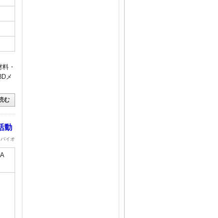
材料・
3Dメ
読む
活動
・バイオ
A