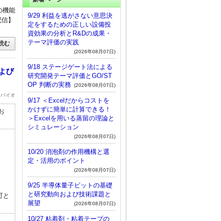
の機能
9/29 利益を逃がさない意思決
配信】
定をするための正しい設備投
資効果の分析とR&Dの成果・
テーマ評価の実践
読む
(2026年08月07日)
9/18 ステージゲート法による
および
研究開発テーマ評価とGO/ST
OP 判断の実務
(2026年08月07日)
・バイオ
9/17 ＜Excelだからコストを
かけずに簡単に計算できる！
お
＞Excelを用いる蒸留の理論と
シミュレーション
(2026年08月07日)
10/20 消泡剤の作用機構と選
定・活用のポイント
(2026年08月07日)
9/25 半導体量子ビットの基礎
と研究動向および技術課題と
可と
展望
(2026年08月07日)
10/27 粘着剤・粘着テープの