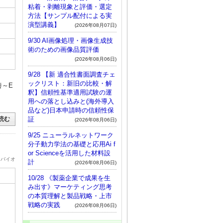
粘着・剥離現象と評価・選定
方法【サンプル配付による実
演型講義】
(2026年08月07日)
9/30 AI画像処理・画像生成技
術のための画像品質評価
(2026年08月06日)
9/28 【新 適合性書面調査チェ
ックリスト：新旧の比較・解
善～E
釈】信頼性基準適用試験の運
】
用への落とし込みと(海外導入
品など)日本申請時の信頼性保
証
読む
(2026年08月06日)
9/25 ニューラルネットワーク
分子動力学法の基礎と応用Ai f
or Scienceを活用した材料設
・バイオ
計
(2026年08月06日)
10/28 《製薬企業で成果を生
み出す》マーケティング思考
の本質理解と製品戦略・上市
戦略の実践
(2026年08月06日)