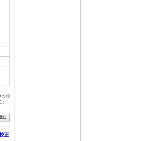
令の相
式：
読む
器校正