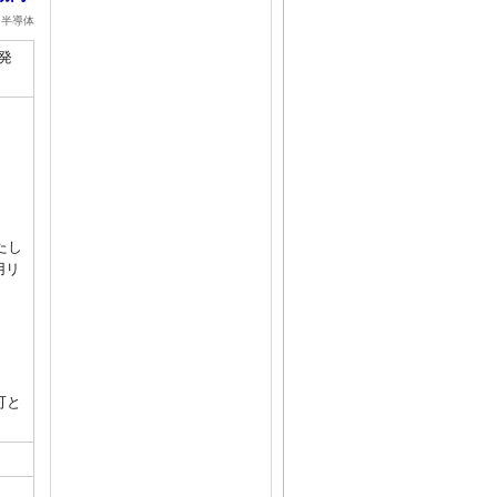
・半導体
発
たし
用リ
可と