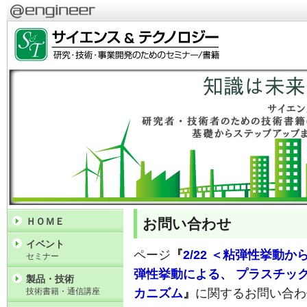
お問い合わせ
ＨＯＭＥ
イベント
ページ
『
2/22 ＜粘弾性挙動
セミナー
弾性挙動による、 プラスチッ
製品・技術
技術書籍・通信講座
カニズム
』
に関するお問い合わ