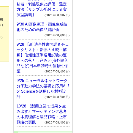
粘着・剥離現象と評価・選定
方法【サンプル配付による実
演型講義】
(2026年08月07日)
同
9/30 AI画像処理・画像生成技
り
術のための画像品質評価
(2026年08月06日)
わ
9/28 【新 適合性書面調査チェ
ックリスト：新旧の比較・解
釈】信頼性基準適用試験の運
用への落とし込みと(海外導入
品など)日本申請時の信頼性保
証
(2026年08月06日)
9/25 ニューラルネットワーク
分子動力学法の基礎と応用Ai f
or Scienceを活用した材料設
計
(2026年08月06日)
10/28 《製薬企業で成果を生
み出す》マーケティング思考
の本質理解と製品戦略・上市
戦略の実践
(2026年08月06日)