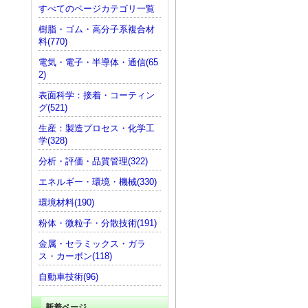
すべてのページカテゴリ一覧
樹脂・ゴム・高分子系複合材
料(770)
電気・電子・半導体・通信(65
2)
表面科学：接着・コーティン
グ(521)
生産：製造プロセス・化学工
学(328)
分析・評価・品質管理(322)
エネルギー・環境・機械(330)
環境材料(190)
粉体・微粒子・分散技術(191)
金属・セラミックス・ガラ
ス・カーボン(118)
自動車技術(96)
新着ページ