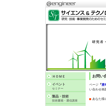
お問い
ＨＯＭＥ
イベント
ページ
『
塗
セミナー
い合わせ画
製品・技術
あなた様
技術書籍・通信講座