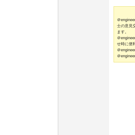
＠engi
士の意見
ます。
＠engi
せ時に便
＠engi
＠engi