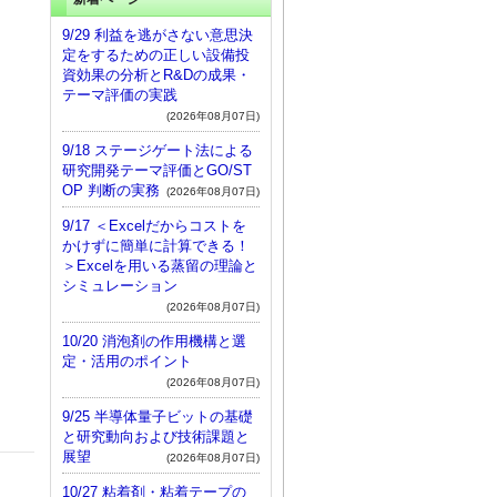
9/29 利益を逃がさない意思決
定をするための正しい設備投
資効果の分析とR&Dの成果・
テーマ評価の実践
(2026年08月07日)
9/18 ステージゲート法による
研究開発テーマ評価とGO/ST
OP 判断の実務
(2026年08月07日)
9/17 ＜Excelだからコストを
かけずに簡単に計算できる！
＞Excelを用いる蒸留の理論と
シミュレーション
(2026年08月07日)
10/20 消泡剤の作用機構と選
定・活用のポイント
(2026年08月07日)
9/25 半導体量子ビットの基礎
と研究動向および技術課題と
展望
(2026年08月07日)
10/27 粘着剤・粘着テープの