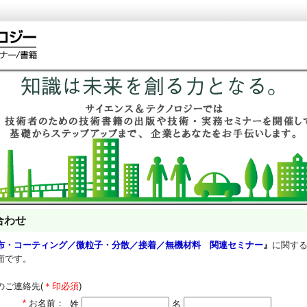
合わせ
布・コーティング／微粒子・分散／接着／無機材料 関連セミナー
』
に関す
面です。
のご連絡先(
＊印必須
)
*
お名前：
姓
名