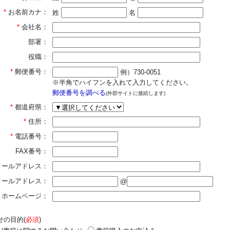
*
お名前カナ：
姓
名
*
会社名：
部署：
役職：
*
郵便番号：
例）730-0051
※半角でハイフンを入れて入力してください。
郵便番号を調べる
(外部サイトに接続します)
*
都道府県：
*
住所：
*
電話番号：
FAX番号：
メールアドレス：
]メールアドレス：
@
ホームページ：
せの目的(
必須
)