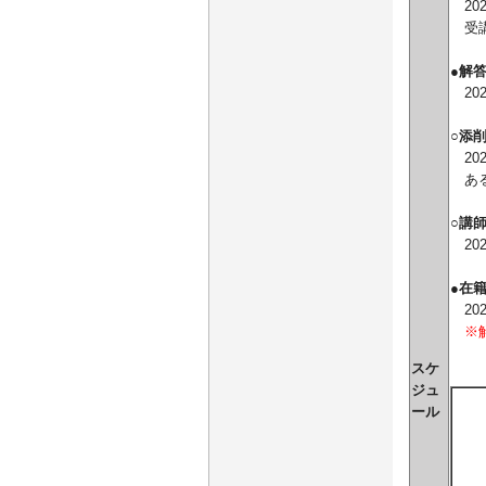
202
受講
●解
20
○添
20
ある
○講
20
●在
20
※
スケ
ジュ
ール