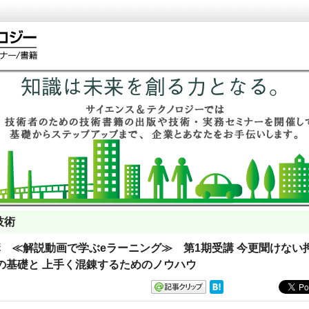
技術
3開講 ≪解説動画で学ぶeラーニング≫ 第1期受講 今更聞けない
の基礎と 上手く混錬するためのノウハウ