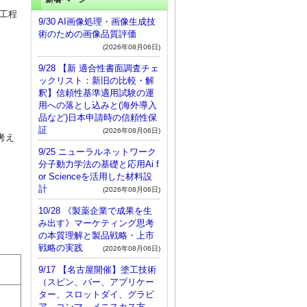
工程
9/30 AI画像処理・画像生成技
術のための画像品質評価
(2026年08月06日)
9/28 【新 適合性書面調査チェ
ックリスト：新旧の比較・解
釈】信頼性基準適用試験の運
用への落とし込みと(海外導入
品など)日本申請時の信頼性保
証
(2026年08月06日)
考え
9/25 ニューラルネットワーク
分子動力学法の基礎と応用Ai f
or Scienceを活用した材料設
計
(2026年08月06日)
10/28 《製薬企業で成果を生
み出す》マーケティング思考
の本質理解と製品戦略・上市
戦略の実践
(2026年08月06日)
9/17 【名古屋開催】塗工技術
（スピン、バー、アプリケー
ター、スロットダイ、グラビ
ア、コンマ、メニスカス方