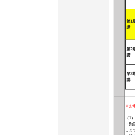
第1
講
第2
講
第3
講
※お
（1
・動
しま