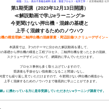
樹脂・ゴム・高分子系複合材料
生産：製造プロセス・化学工学
/
産業機械機器 化
第1期受講（2023年12月13日開講）
≪解説動画で学ぶeラーニング≫
今更聞けない押出機・混錬の基礎と
上手く混錬するためのノウハウ
出機の構造理解/二軸押出機の混錬要素・周辺設備/スクリューデザイン～
本講座では、3つのテーマに分かれた解説動画を通して、
の基礎から押出機の構造と工程プロセス、二軸押出機を使ったときの混錬、
スクリューデザインについて、網羅的に学んでいただけます。
プロセス事例も多く取り上げていますので、
受講後も手放せない指南書になること間違いなし。
度でも繰り返し見ていただけますので、今更聞けない押出機の構造から
上手く混錬するためのノウハウまで徹底的に学ぶことができます。
錬』に携わっている方に是非受講していただきたいeラーニング講座です。