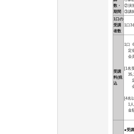
数・
②演
期間
③講
1口の
受講
1口
者数
1口
6
定価
会員
[1名
受講
35,
料(税
定
込
会
[4
1人
金額
●受