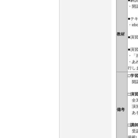
■解
・開
■
テ
・e
教材
■
演
■
演
・
「
・あ
行し
□学
開講
□演
全3
演習
備考
ある
□講
受講
掲載