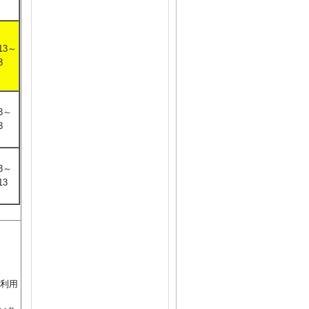
/13～
3
13～
3
13～
13
を利用