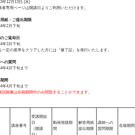
3年12月13日 (水)
者専用ページは開講日よりご利用いただけます。
答用紙：ご提出期限
24年2月下旬
削のご返却日
24年3月下旬
一定の基準をクリアした方には『修了証』を発行いたします。
師への質問
24年4月下旬まで
籍期間
24年4月下旬まで
解説映像は在籍期間中のみ閲覧することができます。
受講開始
日
動画視聴期
解答用紙
講師への
講座番号
在籍期間
（開講
間
提出期限
質問期限
日）