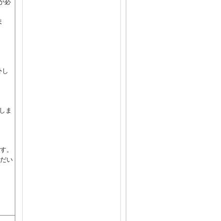
が必
ま
外し
用しま
す。
だい