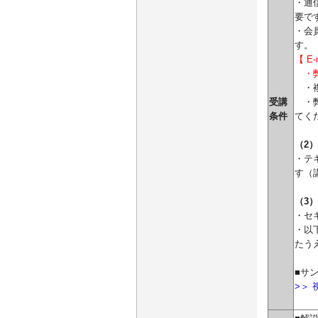
・通
要で
・会員
す。
【 E
・弊社
・
受講
・弊
条件
てく
（2
・テ
す（
（3
・セ
・以
たう
■サ
>＞ 