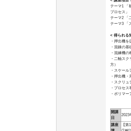
< 講座項目 
テーマ1 
プロセス」
テーマ2 
テーマ3 
< 得られる
・押出機を
・混錬の基
・混練機の
・二軸スク
方）
・スケール
・押出機・
・スクリュ
・プロセス
・ポリマー
開講
202
日
講座
【第
講
①解説