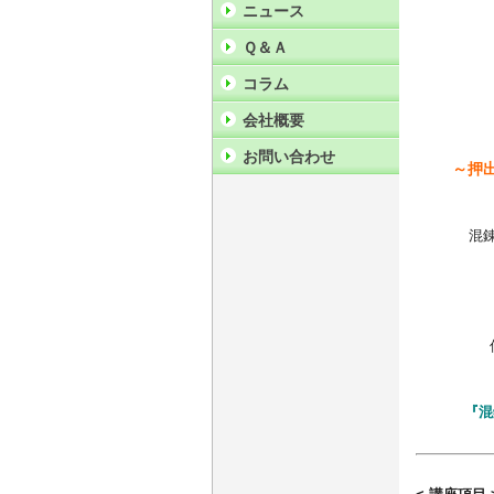
ニュース
Ｑ＆Ａ
コラム
会社概要
お問い合わせ
～押
混錬
何
『混