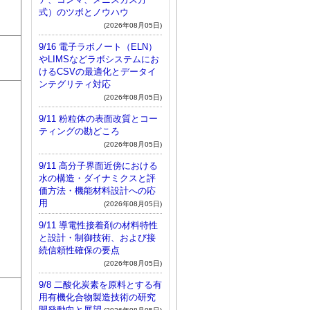
式）のツボとノウハウ
(2026年08月05日)
9/16 電子ラボノート（ELN）
やLIMSなどラボシステムにお
けるCSVの最適化とデータイ
ンテグリティ対応
(2026年08月05日)
9/11 粉粒体の表面改質とコー
ティングの勘どころ
(2026年08月05日)
9/11 高分子界面近傍における
水の構造・ダイナミクスと評
価方法・機能材料設計への応
用
(2026年08月05日)
9/11 導電性接着剤の材料特性
と設計・制御技術、および接
続信頼性確保の要点
(2026年08月05日)
9/8 二酸化炭素を原料とする有
用有機化合物製造技術の研究
開発動向と展望