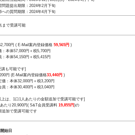
習問題提出期限：2024年2月下旬
師への質問期限：2024年4月下旬
3名まで受講可能
2,700円 ( E-Mail案内登録価格
59,565円
)
：本体
57,000円＋税5,700円
：本体
54,150円＋税5,415円
受講も可能です]
200
円 (E-Mail案内登録価格
33,440円
)
価：本体
32,000円＋税3,200円
員：本体
30,400円＋税3,040円
名以上は、1口1人あたりの金額追加で受講可能です]
あたり
20,900円( S&T会員受講料
19,855
円
)の
追加で受講可能です
講開始日