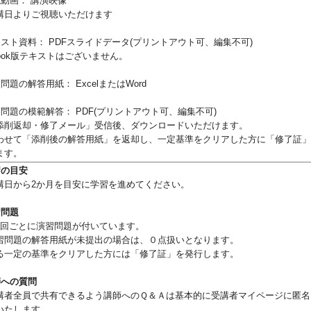
説動画： 講演映像
講日よりご視聴いただけます
キスト資料
： PDFスライドデータ(プリントアウト可、編集不可)
book版テキストはございません。
習問題の解答用紙
： ExcelまたはWord
習問題の模範解答
： PDF(プリントアウト可、編集不可)
添削返却・修了メール」受信後、ダウンロードいただけます。
わせて「添削後の解答用紙」を返却し、
一定基準をクリアした方に「修了証」
ます。
習の目安
日から2か月を目安に学習を進めてください。
習問題
回ごとに演習問題が付いています。
問題の解答用紙が未提出の場合は、０点扱いとなります。
一定の基準をクリアした方には「修了証」を発行します。
師への質問
者全員で共有できるよう講師へのＱ＆Ａは基本的に受講者マイページに匿名
いたします。