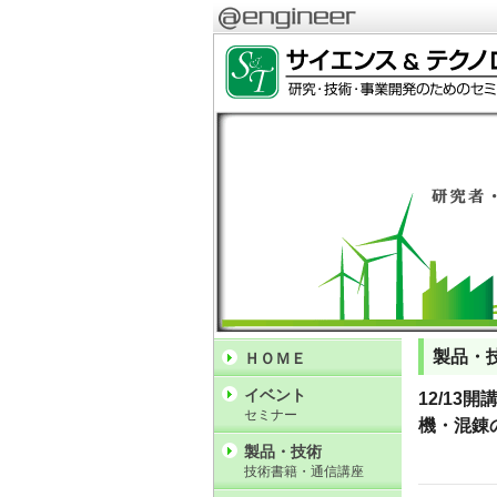
製品・
ＨＯＭＥ
イベント
12/1
セミナー
機・混錬
製品・技術
技術書籍・通信講座