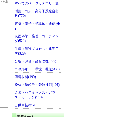
学・樹脂
すべてのページカテゴリ一覧
樹脂・ゴム・高分子系複合材
料(770)
電気・電子・半導体・通信(65
2)
表面科学：接着・コーティン
グ(521)
生産：製造プロセス・化学工
学(328)
分析・評価・品質管理(322)
エネルギー・環境・機械(330)
環境材料(190)
粉体・微粒子・分散技術(191)
金属・セラミックス・ガラ
ス・カーボン(118)
自動車技術(96)
新着ページ