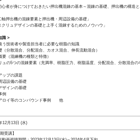
>
「初心者が身につけておきたい押出機混錬の基本～混錬の基礎、押出機の構造と
「二軸押出機の混錬要素と押出機・周辺設備の基礎」
「スクリュデザインの基礎と上手く混錬するためのノウハウ」
知識 >
扱う技術者や製造担当者に必要な樹脂の知識
礎（分散混合、分配混合、カオス混合、伸長流動混合）
概要（混練機の種類と特徴）
リュの5つの混錬要素（充満率、樹脂圧力、樹脂温度、分配混合、分散混合の
アップの課題
周辺設備の基礎
デザインの基礎
事例
アロイ等のコンパウンド事例 他
3年12月13日
(水)
1期受講】
動画視聴期間：2023年12月13日(水)～2024年4月下旬