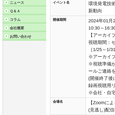
ニュース
イベント名
環境発電技
新動向
Ｑ＆Ａ
コラム
開催期間
2024年01
10:30～16:3
会社概要
【アーカイ
お問い合わせ
視聴期間：
［1/25～1
※アーカイ
※視聴準備
ールご連絡
(開催終了後
録画視聴用
※会社・自
会場名
【Zoomに
(見逃し)配