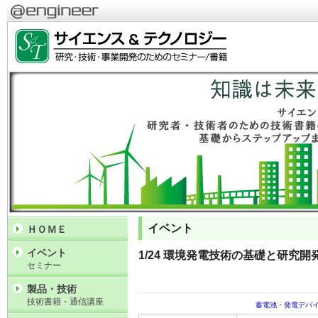
イベント
ＨＯＭＥ
イベント
1/24 環境発電技術の基礎と研究
セミナー
製品・技術
技術書籍・通信講座
蓄電池・発電デバ