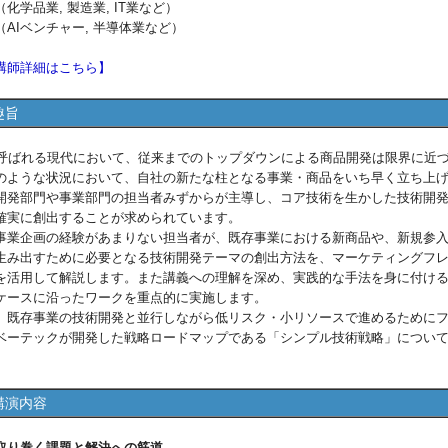
化学品業, 製造業, IT業など）
AIベンチャー, 半導体業など）
講師詳細はこちら】
趣旨
呼ばれる現代において、従来までのトップダウンによる商品開発は限界に近
のような状況において、自社の新たな柱となる事業・商品をいち早く立ち上
開発部門や事業部門の担当者みずからが主導し、コア技術を生かした技術開
確実に創出することが求められています。
業企画の経験があまりない担当者が、既存事業における新商品や、新規参
生み出すために必要となる技術開発テーマの創出方法を、マーケティングフ
を活用して解説します。また講義への理解を深め、実践的な手法を身に付け
ケースに沿ったワークを重点的に実施します。
既存事業の技術開発と並行しながら低リスク・小リソースで進めるために
ベーテックが開発した戦略ロードマップである「シンプル技術戦略」につい
講演内容
取り巻く課題と解決への筋道