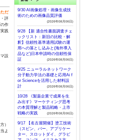
9/30 AI画像処理・画像生成技
いただ
術のための画像品質評価
出・評
(2026年08月06日)
プの作
と実践
9/28 【新 適合性書面調査チェ
ックリスト：新旧の比較・解
釈】信頼性基準適用試験の運
用への落とし込みと(海外導入
品など)日本申請時の信頼性保
ーマ設
証
(2026年08月06日)
9/25 ニューラルネットワーク
分子動力学法の基礎と応用Ai f
or Scienceを活用した材料設
計
(2026年08月06日)
10/28 《製薬企業で成果を生
み出す》マーケティング思考
の本質理解と製品戦略・上市
戦略の実践
(2026年08月06日)
9/17 【名古屋開催】塗工技術
る方）
（スピン、バー、アプリケー
担当よ
ター、スロットダイ、グラビ
ア、コンマ、メニスカス方