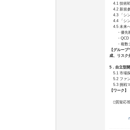
4.1 技
4.2 新
4.3 「
4.4 「
4.5 未
・優先順
・QCD 
・複数シ
【グループ
成、リスク
5．自立型
5.1 市場
5.2 フ
5.3 挑
【ワーク】
□質疑応答