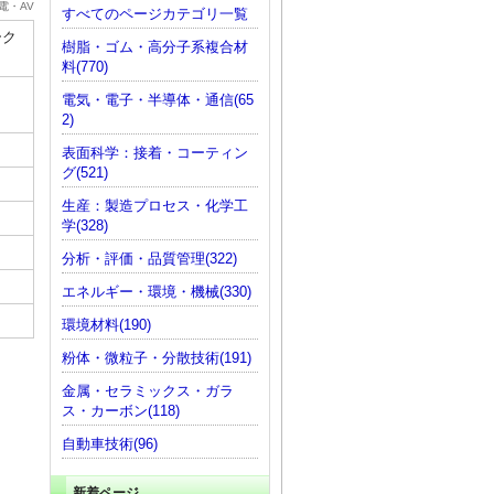
電・AV
すべてのページカテゴリ一覧
ーク
樹脂・ゴム・高分子系複合材
料(770)
電気・電子・半導体・通信(65
2)
表面科学：接着・コーティン
グ(521)
生産：製造プロセス・化学工
学(328)
分析・評価・品質管理(322)
エネルギー・環境・機械(330)
環境材料(190)
粉体・微粒子・分散技術(191)
金属・セラミックス・ガラ
ス・カーボン(118)
自動車技術(96)
新着ページ