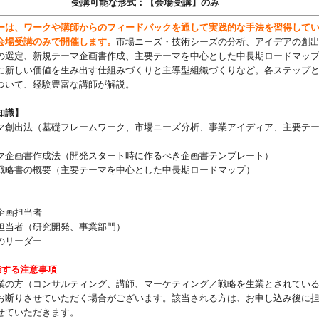
受講可能な形式：【会場受講】のみ
は、ワークや講師からのフィードバックを通して実践的な手法を習得して
会場受講のみで開催します。
市場ニーズ・技術シーズの分析、アイデアの創
の選定、新規テーマ企画書作成、主要テーマを中心とした中長期ロードマッ
に新しい価値を生み出す仕組みづくりと主導型組織づくりなど。各ステップ
ついて、経験豊富な講師が解説。
知識】
マ創出法（基礎フレームワーク、市場ニーズ分析、事業アイディア、主要テ
マ企画書作成法（開発スタート時に作るべき企画書テンプレート）
戦略書の概要（主要テーマを中心とした中長期ロードマップ）
企画担当者
担当者（研究開発、事業部門）
のリーダー
際する注意事項
業の方（コンサルティング、講師、マーケティング／戦略を生業とされてい
お断りさせていただく場合がございます。該当される方は、お申し込み後に
せていただきます。