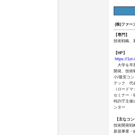
(株)ファ
【専門】
技術戦略、
【HP】
https://1st
大学を卒業
開発、技術
小/最安コ
テック 代
（ロードマ
セミナー・研
特許庁主催
ンター
【主なコン
技術開発戦
新規事業・