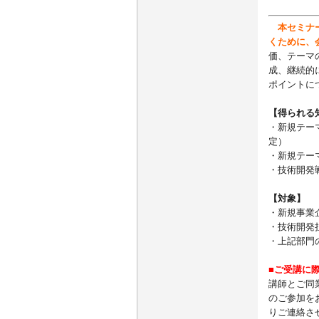
本セミナー
くために、
価、テーマ
成、継続的
ポイントに
【得られる
・新規テー
定）
・新規テー
・技術開発
【対象】
・新規事業
・技術開発
・上記部門
■ご受講に
講師とご同
のご参加を
りご連絡さ