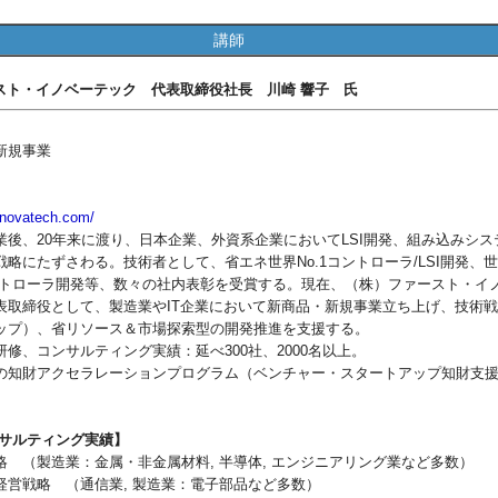
講師
ースト・イノベーテック 代表取締役社長 川崎 響子 氏
新規事業
-inovatech.com/
後、20年来に渡り、日本企業、外資系企業においてLSI開発、組み込みシス
戦略にたずさわる。技術者として、省エネ世界No.1コントローラ/LSI開発、
ントローラ開発等、数々の社内表彰を受賞する。現在、（株）ファースト・イ
表取締役として、製造業やIT企業において新商品・新規事業立ち上げ、技術
ップ）、省リソース＆市場探索型の開発推進を支援する。
修、コンサルティング実績：延べ300社、2000名以上。
の知財アクセラレーションプログラム（ベンチャー・スタートアップ知財支
サルティング実績】
略 （製造業：金属・非金属材料, 半導体, エンジニアリング業など多数）
経営戦略 （通信業, 製造業：電子部品など多数）