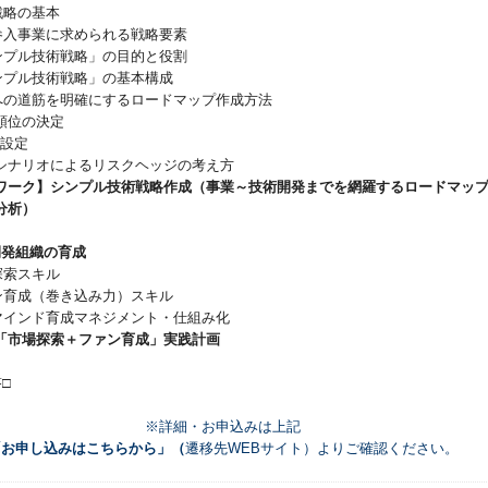
術戦略の基本
規参入事業に求められる戦略要素
シンプル技術戦略」の目的と役割
シンプル技術戦略」の基本構成
来への道筋を明確にするロードマップ作成方法
位の決定
設定
ナリオによるリスクヘッジの考え方
ワーク】シンプル技術戦略作成（事業～技術開発までを網羅するロードマッ
分析）
開発組織の育成
探索スキル
ァン育成（巻き込み力）スキル
戦マインド育成マネジメント・仕組み化
「市場探索＋ファン育成」実践計画
□
※詳細・お申込みは上記
「お申し込みはこちらから」（
遷移先WEBサイト）よりご確認ください。