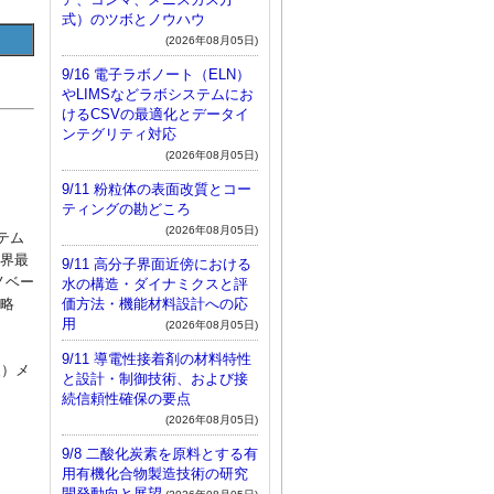
式）のツボとノウハウ
(2026年08月05日)
9/16 電子ラボノート（ELN）
やLIMSなどラボシステムにお
けるCSVの最適化とデータイ
ンテグリティ対応
(2026年08月05日)
9/11 粉粒体の表面改質とコー
ティングの勘どころ
(2026年08月05日)
テム
世界最
9/11 高分子界面近傍における
ノベー
水の構造・ダイナミクスと評
価方法・機能材料設計への応
戦略
用
(2026年08月05日)
9/11 導電性接着剤の材料特性
援）メ
と設計・制御技術、および接
続信頼性確保の要点
(2026年08月05日)
9/8 二酸化炭素を原料とする有
用有機化合物製造技術の研究
開発動向と展望