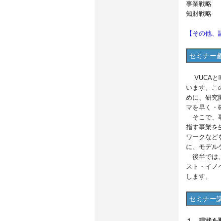
事業戦略 （
知財戦略 （
【その他、
セミナー
VUCAと
います。こ
めに、研究
マを早く・
そこで、事
指す事業を
ワークなど
に、モデル
後半では、
スト・イノ
します。
セミナー
１．現状を