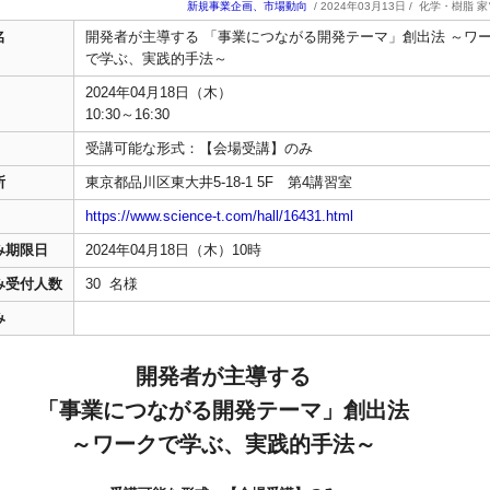
新規事業企画、市場動向
/ 2024年03月13日 /
化学・樹脂 家
名
開発者が主導する 「事業につながる開発テーマ」創出法 ～ワ
で学ぶ、実践的手法～
2024年04月18日（木）
10:30～16:30
受講可能な形式：【会場受講】のみ
所
東京都品川区東大井5-18-1 5F 第4講習室
https://www.science-t.com/hall/16431.html
み期限日
2024年04月18日（木）10時
み受付人数
30 名様
み
開発者が主導する
「事業につながる開発テーマ」創出法
～ワークで学ぶ、実践的手法～