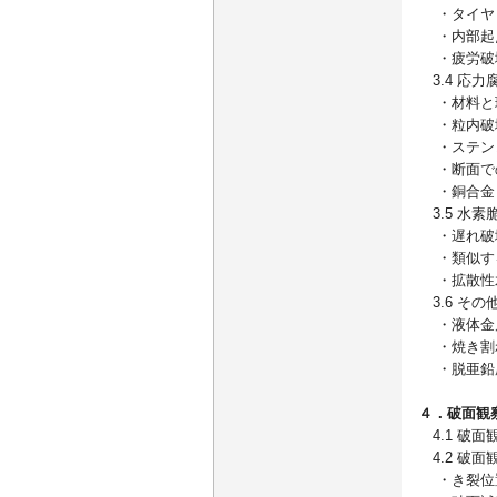
・タイヤ
・内部起
・疲労破
3.4 応力
・材料と
・粒内破
・ステン
・断面で
・銅合金
3.5 水素
・遅れ破
・類似す
・拡散性
3.6 その
・液体金
・焼き割
・脱亜鉛腐
４．破面観
4.1 破面
4.2 破面
・き裂位