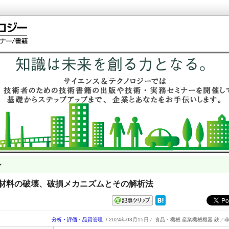
ト
 金属材料の破壊、破損メカニズムとその解析法
分析・評価・品質管理
/ 2024年03月15日 /
食品・機械 産業機械機器 鉄／