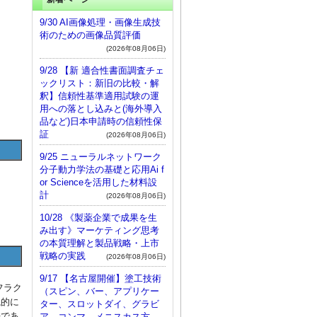
9/30 AI画像処理・画像生成技
術のための画像品質評価
(2026年08月06日)
9/28 【新 適合性書面調査チェ
ックリスト：新旧の比較・解
釈】信頼性基準適用試験の運
用への落とし込みと(海外導入
品など)日本申請時の信頼性保
証
(2026年08月06日)
9/25 ニューラルネットワーク
分子動力学法の基礎と応用Ai f
or Scienceを活用した材料設
計
(2026年08月06日)
10/28 《製薬企業で成果を生
み出す》マーケティング思考
の本質理解と製品戦略・上市
戦略の実践
(2026年08月06日)
9/17 【名古屋開催】塗工技術
フラク
（スピン、バー、アプリケー
視的に
ター、スロットダイ、グラビ
法であ
ア、コンマ、メニスカス方