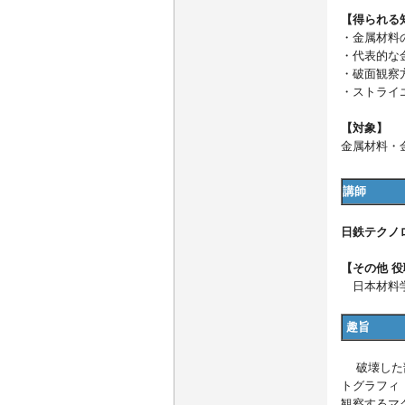
【得られる
・金属材料
・代表的な
・破面観察
・ストライ
【対象】
金属材料・
講師
日鉄テクノロ
【その他 
日本材料学
趣旨
破壊した部
トグラフィ
観察するマ