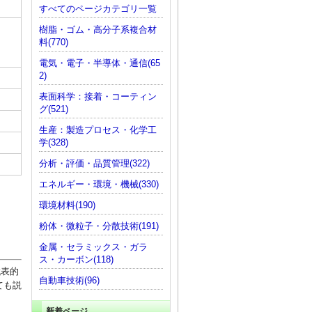
すべてのページカテゴリ一覧
樹脂・ゴム・高分子系複合材
料(770)
電気・電子・半導体・通信(65
2)
表面科学：接着・コーティン
グ(521)
生産：製造プロセス・化学工
学(328)
分析・評価・品質管理(322)
エネルギー・環境・機械(330)
環境材料(190)
粉体・微粒子・分散技術(191)
金属・セラミックス・ガラ
ス・カーボン(118)
代表的
自動車技術(96)
ても説
新着ページ