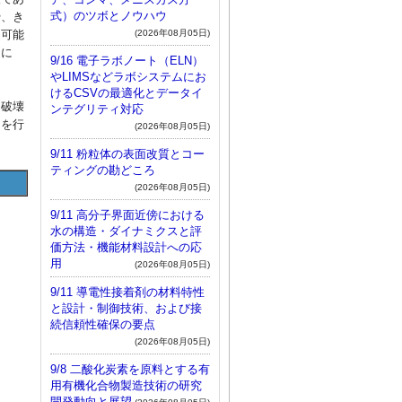
式）のツボとノウハウ
や、き
(2026年08月05日)
定可能
るに
9/16 電子ラボノート（ELN）
やLIMSなどラボシステムにお
けるCSVの最適化とデータイ
な破壊
ンテグリティ対応
明を行
(2026年08月05日)
9/11 粉粒体の表面改質とコー
ティングの勘どころ
(2026年08月05日)
9/11 高分子界面近傍における
水の構造・ダイナミクスと評
価方法・機能材料設計への応
用
(2026年08月05日)
9/11 導電性接着剤の材料特性
と設計・制御技術、および接
続信頼性確保の要点
(2026年08月05日)
9/8 二酸化炭素を原料とする有
用有機化合物製造技術の研究
開発動向と展望