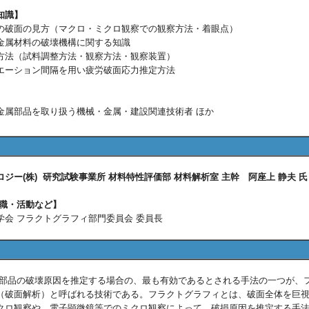
知識】
の破面の見方（マクロ・ミクロ観察での観察方法・着眼点）
金属材料の破壊機構に関する知識
方法（試料調整方法・観察方法・観察装置）
エーション間隔を用い疲労破面応力推定方法
金属部品を取り扱う機械・金属・建設関連技術者 ほか
ジー(株) 研究試験事業所 材料特性評価部 材料解析室 主幹 阿座上 静夫 氏
役職・活動など】
会 フラクトグラフィ部門委員会 委員長
品の破壊原因を推定する場合の、最も有効であるとされる手法の一つが、
（破面解析）と呼ばれる技術である。フラクトグラフィとは、破面全体を巨
クロ観察や、電子顕微鏡等でのミクロ観察によって、破損原因を推定する手