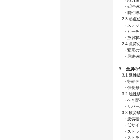
・応力腐
・延性破
・脆性破
2.3 起
・ステッ
・ビーチ
・放射状
2.4 負荷
・変形の
・最終破
３．金属の
3.1 延性
・等軸デ
・伸長形
3.2 脆性
・へき開
・リバー
3.3 疲労
・疲労破
・低サイ
・ストラ
・ストラ