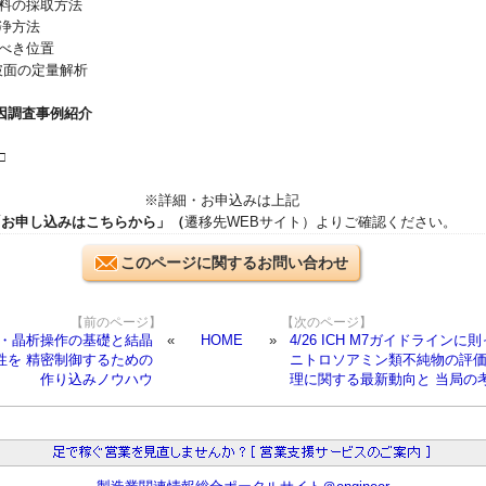
料の採取方法
浄方法
べき位置
破面の定量解析
因調査事例紹介
□
※詳細・お申込みは上記
「お申し込みはこちらから」（
遷移先WEBサイト）よりご確認ください。
このページに関するお問い合わせ
【前のページ】
【次のページ】
晶化・晶析操作の基礎と結晶
HOME
4/26 ICH M7ガイドラインに
性を 精密制御するための
ニトロソアミン類不純物の評
作り込みノウハウ
理に関する最新動向と 当局の