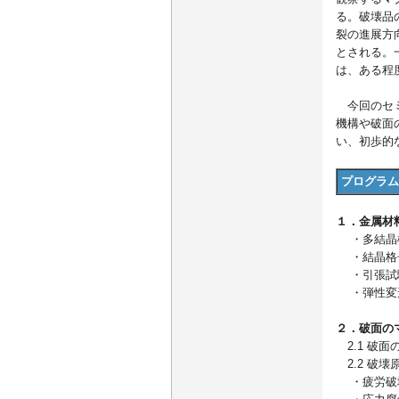
る。破壊品
裂の進展方
とされる。
は、ある程
今回のセミ
機構や破面
い、初歩的
プログラム
１．金属材
・多結晶
・結晶格
・引張試
・弾性変
２．破面の
2.1 破面
2.2 破壊
・疲労破