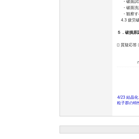
・破面試
・破面洗
・観察す
4.3 疲労
５．破損原
□ 質疑応答 
4/23 結
粒子群の特