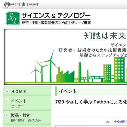
イベント
ＨＯＭＥ
イベント
7/29 やさしく学ぶ Pythonに
セミナー
製品・技術
技術書籍・通信講座
ICT・情報処理