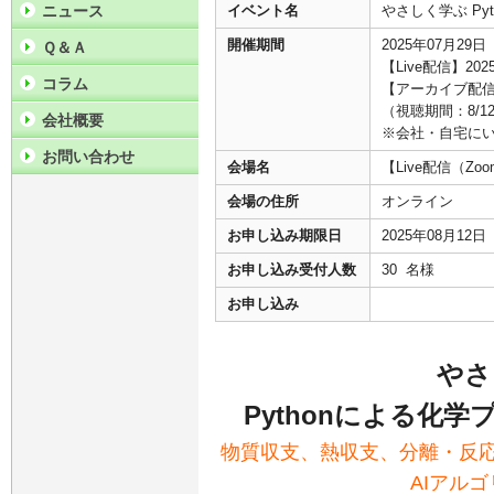
ニュース
イベント名
やさしく学ぶ P
開催期間
2025年07月29
Ｑ＆Ａ
【Live配信】202
コラム
【アーカイブ配信】
（視聴期間：8/12
会社概要
※会社・自宅に
お問い合わせ
会場名
【Live配信（
会場の住所
オンライン
お申し込み期限日
2025年08月12
お申し込み受付人数
30 名様
お申し込み
やさ
Pythonによる化
物質収支、熱収支、分離・反
AIアル