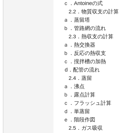
ｃ．Antoineの式
2.2．物質収支の計算
ａ．蒸留塔
ｂ．管路網の流れ
2.3．熱収支の計算
ａ．熱交換器
ｂ．反応の熱収支
ｃ．撹拌槽の加熱
d．配管の流れ
2.4．蒸留
ａ．沸点
ｂ．露点計算
ｃ．フラッシュ計算
ｄ．単蒸留
ｅ．階段作図
2.5．ガス吸収