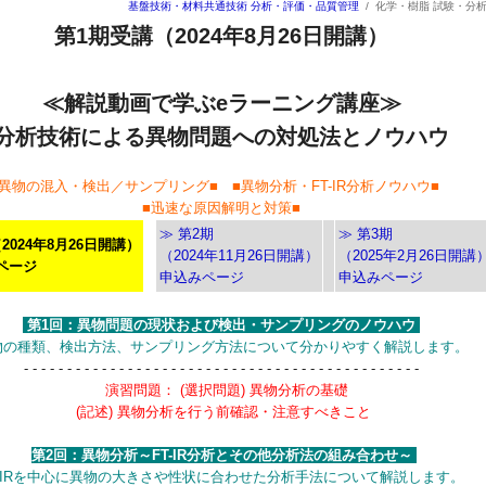
基盤技術・材料共通技術
分析・評価・品質管理
/
化学・樹脂 試験・分
第1期受講（2024年8月26日開講）
≪解説動画で学ぶeラーニング講座≫
分析技術による異物問題への対処法とノウハウ
■異物の混入・検出／サンプリング■ ■異物分析・FT-IR分析ノウハウ■
■迅速な原因解明と対策■
≫ 第2期
≫ 第3期
2024年8月26日開講）
（2024年11月26日開講）
（2025年2月26日開講
ページ
申込みページ
申込みページ
第1回：異物問題の現状および検出・サンプリングのノウハウ
物の種類、検出方法、サンプリング方法について分かりやすく解説します。
- - - - - - - - - - - - - - - - - - - - - - - - - - - - - - - - - - - - - - - - - - - - - -
演習問題： (選択問題) 異物分析の基礎
(記述) 異物分析を行う前確認・注意すべきこと
第2回：異物分析～FT-IR分析とその他分析法の組み合わせ～
T-IRを中心に異物の大きさや性状に合わせた分析手法について解説します。