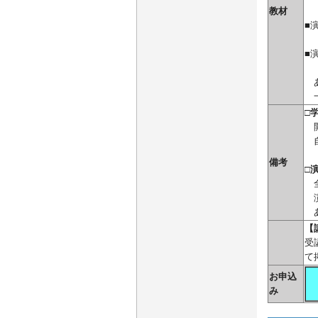
教材
■
■
あ
一
□
開
自
備考
□
全
演
あ
【
受
て
お申込
み