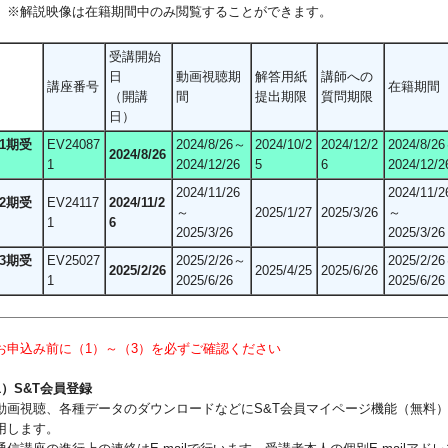
解説映像は在籍期間中のみ閲覧することができます。
受講開始
日
動画視聴期
解答用紙
講師への
講座番号
在籍期間
（開講
間
提出期限
質問期限
日）
1期受
EV24087
2024/8/26～
2024/10/2
2024/12/2
2024/8/2
2024/8/26
1
2024/12/26
5
6
2024/12/2
2024/11/26
2024/11/2
2期受
EV24117
2024/11/2
～
2025/1/27
2025/3/26
～
1
6
2025/3/26
2025/3/26
3期受
EV25027
2025/2/26～
2025/2/2
2025/2/26
2025/4/25
2025/6/26
1
2025/6/26
2025/6/26
お申込み前に（1）～（3）を必ずご確認ください
1）S&T会員登録
動画視聴、各種データのダウンロードなどにS&T会員マイページ機能（無料
用します。