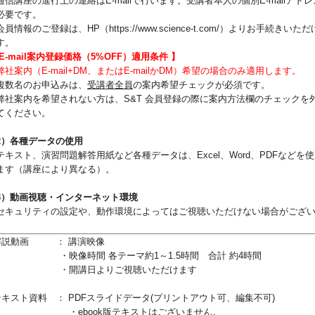
通信講座の進行上の連絡はE-mailで行います。受講者本人の個別E-mailアドレ
必要です。
員情報のご登録は、HP（https://www.science-t.com/）よりお手続きいただ
す。
 E-mail案内登録価格（5%OFF）適用条件 】
弊社案内（E-mail+DM、またはE-mailかDM）希望の場合のみ適用します。
複数名のお申込みは、
受講者全員
の案内希望チェックが必須です。
弊社案内を希望されない方は、S&T 会員登録の際に案内方法欄のチェックを
てください。
2）各種データの使用
テキスト、演習問題解答用紙など各種データは、Excel、Word、PDFなどを
ます（講座により異なる）。
3）動画視聴・インターネット環境
セキュリティの設定や、動作環境によってはご視聴いただけない場合がござ
。
解説動画
： 講演映像
・映像時間 各テーマ約1～1.5時間 合計 約4時間
・開講日よりご視聴いただけます
テキスト資料
： PDFスライドデータ(プリントアウト可、編集不可)
ebook版テキストはございません。