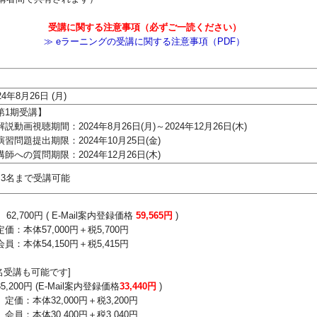
受講に関する注意事項（必ずご一読ください）
≫ eラーニングの受講に関する注意事項（PDF）
24年8月26日
(月)
第1期受講】
解説動画視聴期間：2024年8月26日(月)～2024年12月26日(木)
演習問題提出期限：2024年10月25日(金)
講師への質問期限：2024年12月26日(木)
口3名まで受講可能
口
62,700円 ( E-Mail案内登録価格
59,565円
)
価：本体
57,000円＋税5,700円
員：本体
54,150円＋税5,415円
1名受講も可能です]
35,200
円 (E-Mail案内登録価格
33,440円
)
価：本体
32,000円＋税3,200円
員：本体
30,400円＋税3,040円