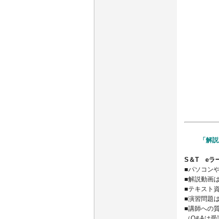
「解説
S＆T e
■パソコン
■解説動画
■テキスト
■演習問題
■講師への
（Q&Aは