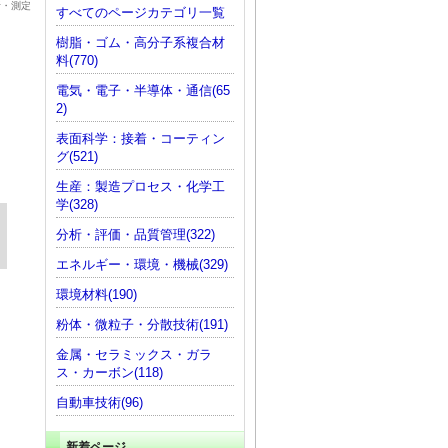
析・測定
すべてのページカテゴリ一覧
樹脂・ゴム・高分子系複合材
料(770)
電気・電子・半導体・通信(65
2)
表面科学：接着・コーティン
グ(521)
生産：製造プロセス・化学工
学(328)
分析・評価・品質管理(322)
）
エネルギー・環境・機械(329)
環境材料(190)
粉体・微粒子・分散技術(191)
金属・セラミックス・ガラ
ス・カーボン(118)
自動車技術(96)
新着ページ