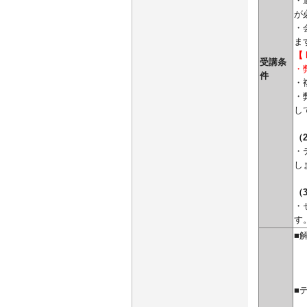
・
が
・会
ま
【
受講条
・
件
・
・
し
（
・
し
（
・
す
■
■
・