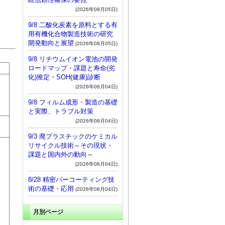
(2026年08月05日)
9/8 二酸化炭素を原料とする有
用有機化合物製造技術の研究
開発動向と展望
(2026年08月05日)
9/8 リチウムイオン電池の開発
ロードマップ・課題と寿命(劣
化)推定・SOH(健康)診断
(2026年08月04日)
9/8 フィルム成形・製造の基礎
と実際、トラブル対策
(2026年08月04日)
9/3 廃プラスチックのケミカル
リサイクル技術～その現状・
課題と国内外の動向～
(2026年08月04日)
8/28 精密バーコーティング技
術の基礎・応用
(2026年08月04日)
月別ページ