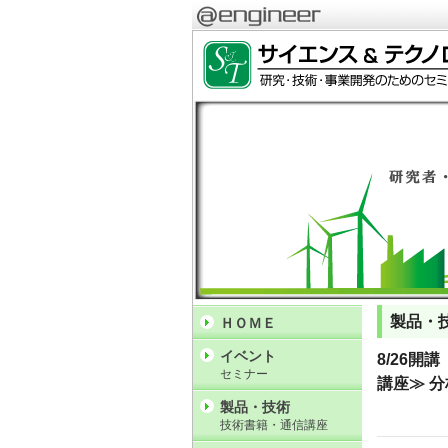
製品・
ＨＯＭＥ
イベント
8/26開
セミナー
講座≫ 
製品・技術
技術書籍・通信講座