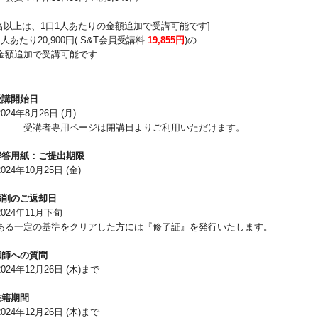
4名以上は、1口1人あたりの金額追加で受講可能です]
人あたり
20,900円( S&T会員受講料
19,855
円
)の
額追加で受講可能です
受講開始日
24年8月26日 (月)
受講者専用ページは開講日よりご利用いただけます。
解答用紙：ご提出期限
24年10月25日 (金)
添削のご返却日
024年11月下旬
る一定の基準をクリアした方には『修了証』を発行いたします。
講師への質問
24年12月26日 (木)まで
在籍期間
24年12月26日 (木)まで