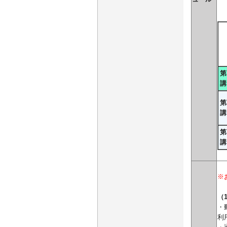
※
第
講
第
講
第
講
※
（
・
利