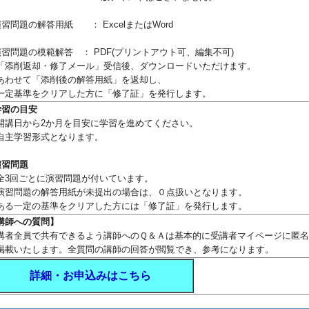
演習問題の解答用紙
： ExcelまたはWord
演習問題の模範解答
： PDF(プリントアウト可、編集不可)
「添削返却・修了メール」受信後、ダウンロードいただけます。
わせて「添削後の解答用紙」を返却し、
定基準をクリアした方に「修了証」を発行します。
学習の目安
講日から2か月を目安に学習を進めてください。
主学習形式となります。
演習問題
3回ごとに演習問題が付いています。
習問題の解答用紙が未提出の場合は、０点扱いとなります。
る一定の基準をクリアした方には「修了証」を発行します。
講師への質問】
講者全員で共有できるよう講師へのＱ＆Ａは基本的に受講者マイページに匿
掲載いたします。全質問の講師の回答が閲覧でき、参考になります。
詳細・お申込みはこちら