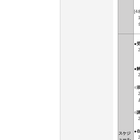
[
1
金
●
20
●
20
○
2
あ
○
20
●
スケジ
20
ュール