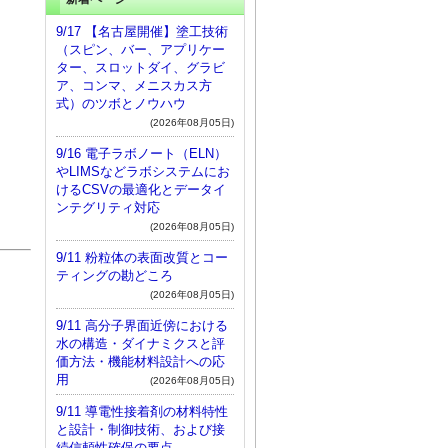
9/17 【名古屋開催】塗工技術
（スピン、バー、アプリケー
ター、スロットダイ、グラビ
ア、コンマ、メニスカス方
式）のツボとノウハウ
(2026年08月05日)
9/16 電子ラボノート（ELN）
やLIMSなどラボシステムにお
けるCSVの最適化とデータイ
ンテグリティ対応
(2026年08月05日)
9/11 粉粒体の表面改質とコー
ティングの勘どころ
。
(2026年08月05日)
9/11 高分子界面近傍における
水の構造・ダイナミクスと評
価方法・機能材料設計への応
用
(2026年08月05日)
9/11 導電性接着剤の材料特性
と設計・制御技術、および接
続信頼性確保の要点