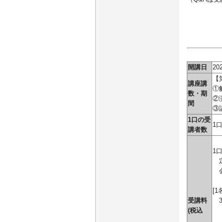
開講日
20
【
講座講
①
数・期
②
間
③
1口の受
1
講者数
1
定
会
[
受講料
(税込
定
会