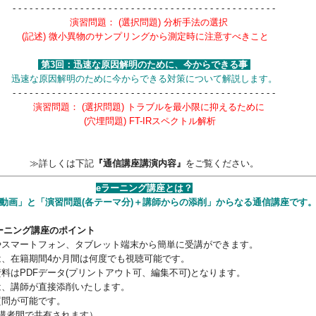
- - - - - - - - - - - - - - - - - - - - - - - - - - - - - - - - - - - - - - - - - - - - - - -
演習問題： (選択問題) 分析手法の選択
(記述) 微小異物のサンプリングから測定時に注意すべきこと
第3回：迅速な原因解明のために、今からできる事
迅速な原因解明のために今からできる対策について解説します。
- - - - - - - - - - - - - - - - - - - - - - - - - - - - - - - - - - - - - - - - - - - - - - -
演習問題： (選択問題) トラブルを最小限に抑えるために
(穴埋問題) FT-IRスペクトル解析
≫詳しくは下記
『通信講座講演内容』
をご覧ください。
eラーニング講座とは？
動画」と「演習問題(各テーマ分)＋講師からの添削」からなる通信講座です
ラーニング講座のポイント
やスマートフォン、タブレット端末から簡単に受講ができます。
は、在籍期間4か月間は何度でも視聴可能です。
資料はPDFデータ(プリントアウト可、編集不可)となります。
は、講師が直接添削いたします。
質問が可能です。
受講者間で共有されます）